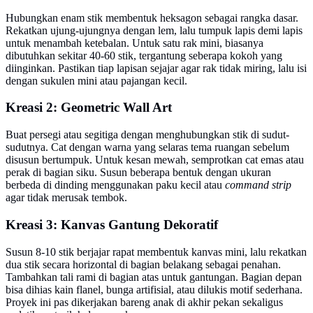
Hubungkan enam stik membentuk heksagon sebagai rangka dasar.
Rekatkan ujung-ujungnya dengan lem, lalu tumpuk lapis demi lapis
untuk menambah ketebalan. Untuk satu rak mini, biasanya
dibutuhkan sekitar 40-60 stik, tergantung seberapa kokoh yang
diinginkan. Pastikan tiap lapisan sejajar agar rak tidak miring, lalu isi
dengan sukulen mini atau pajangan kecil.
Kreasi 2: Geometric Wall Art
Buat persegi atau segitiga dengan menghubungkan stik di sudut-
sudutnya. Cat dengan warna yang selaras tema ruangan sebelum
disusun bertumpuk. Untuk kesan mewah, semprotkan cat emas atau
perak di bagian siku. Susun beberapa bentuk dengan ukuran
berbeda di dinding menggunakan paku kecil atau
command strip
agar tidak merusak tembok.
Kreasi 3: Kanvas Gantung Dekoratif
Susun 8-10 stik berjajar rapat membentuk kanvas mini, lalu rekatkan
dua stik secara horizontal di bagian belakang sebagai penahan.
Tambahkan tali rami di bagian atas untuk gantungan. Bagian depan
bisa dihias kain flanel, bunga artifisial, atau dilukis motif sederhana.
Proyek ini pas dikerjakan bareng anak di akhir pekan sekaligus