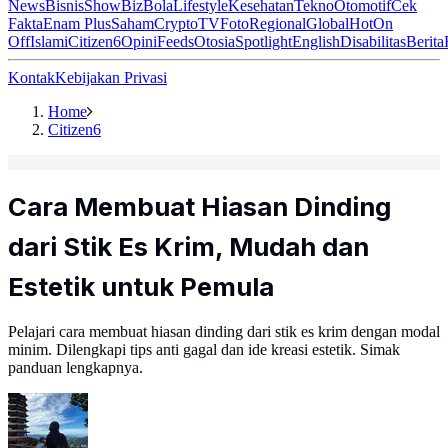
News
Bisnis
ShowBiz
Bola
Lifestyle
Kesehatan
Tekno
Otomotif
Cek
Fakta
Enam Plus
Saham
Crypto
TV
Foto
Regional
Global
Hot
On
Off
Islami
Citizen6
Opini
Feeds
Otosia
Spotlight
English
Disabilitas
Berita
Kontak
Kebijakan Privasi
Home
Citizen6
Cara Membuat Hiasan Dinding
dari Stik Es Krim, Mudah dan
Estetik untuk Pemula
Pelajari cara membuat hiasan dinding dari stik es krim dengan modal
minim. Dilengkapi tips anti gagal dan ide kreasi estetik. Simak
panduan lengkapnya.