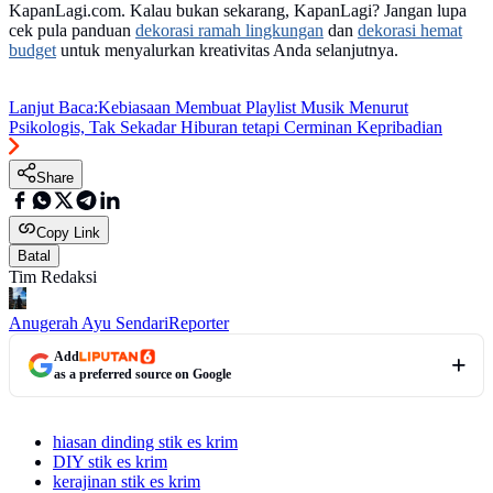
KapanLagi.com. Kalau bukan sekarang, KapanLagi? Jangan lupa
cek pula panduan
dekorasi ramah lingkungan
dan
dekorasi hemat
budget
untuk menyalurkan kreativitas Anda selanjutnya.
Lanjut Baca:
Kebiasaan Membuat Playlist Musik Menurut
Psikologis, Tak Sekadar Hiburan tetapi Cerminan Kepribadian
Share
Copy Link
Batal
Tim Redaksi
Anugerah Ayu Sendari
Reporter
Add
as a preferred source on Google
hiasan dinding stik es krim
DIY stik es krim
kerajinan stik es krim