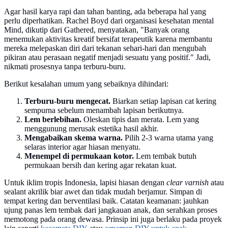
Agar hasil karya rapi dan tahan banting, ada beberapa hal yang
perlu diperhatikan. Rachel Boyd dari organisasi kesehatan mental
Mind, dikutip dari Gathered, menyatakan, "Banyak orang
menemukan aktivitas kreatif bersifat terapeutik karena membantu
mereka melepaskan diri dari tekanan sehari-hari dan mengubah
pikiran atau perasaan negatif menjadi sesuatu yang positif." Jadi,
nikmati prosesnya tanpa terburu-buru.
Berikut kesalahan umum yang sebaiknya dihindari:
Terburu-buru mengecat.
Biarkan setiap lapisan cat kering
sempurna sebelum menambah lapisan berikutnya.
Lem berlebihan.
Oleskan tipis dan merata. Lem yang
menggunung merusak estetika hasil akhir.
Mengabaikan skema warna.
Pilih 2-3 warna utama yang
selaras interior agar hiasan menyatu.
Menempel di permukaan kotor.
Lem tembak butuh
permukaan bersih dan kering agar rekatan kuat.
Untuk iklim tropis Indonesia, lapisi hiasan dengan
clear varnish
atau
sealant akrilik biar awet dan tidak mudah berjamur. Simpan di
tempat kering dan berventilasi baik. Catatan keamanan: jauhkan
ujung panas lem tembak dari jangkauan anak, dan serahkan proses
memotong pada orang dewasa. Prinsip ini juga berlaku pada proyek