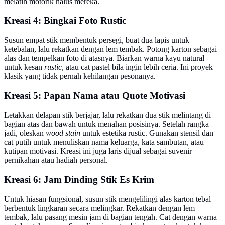
melatih motorik halus mereka.
Kreasi 4: Bingkai Foto Rustic
Susun empat stik membentuk persegi, buat dua lapis untuk
ketebalan, lalu rekatkan dengan lem tembak. Potong karton sebagai
alas dan tempelkan foto di atasnya. Biarkan warna kayu natural
untuk kesan
rustic
, atau cat pastel bila ingin lebih ceria. Ini proyek
klasik yang tidak pernah kehilangan pesonanya.
Kreasi 5: Papan Nama atau Quote Motivasi
Letakkan delapan stik berjajar, lalu rekatkan dua stik melintang di
bagian atas dan bawah untuk menahan posisinya. Setelah rangka
jadi, oleskan
wood stain
untuk estetika rustic. Gunakan stensil dan
cat putih untuk menuliskan nama keluarga, kata sambutan, atau
kutipan motivasi. Kreasi ini juga laris dijual sebagai suvenir
pernikahan atau hadiah personal.
Kreasi 6: Jam Dinding Stik Es Krim
Untuk hiasan fungsional, susun stik mengelilingi alas karton tebal
berbentuk lingkaran secara melingkar. Rekatkan dengan lem
tembak, lalu pasang mesin jam di bagian tengah. Cat dengan warna