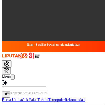
Iklan - Scroll ke bawah untuk melanjutkan
Menu
Baca l
Berita Utama
Cek Fakta
Terkini
Terpopuler
Rekomendasi