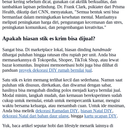
benar kering sebelum dicat, gunakan cat akrilik berkualitas, dan
tambahkan lapisan pelindung. Dr. Frank Clark, psikiater dari Prisma
Health, dikutip dari CNN, menyatakan, "Semua bentuk seni bisa
bermanfaat dalam meningkatkan kesehatan mental. Manfaatnya
meliputi peningkatan harga diri, pengurangan kecemasan dan stres,
peningkatan komunikasi, dan pengembangan kreativitas."
Apakah hiasan stik es krim bisa dijual?
Sangat bisa. Di marketplace lokal, hiasan dinding
handmade
dihargai puluhan hingga ratusan ribu rupiah per unit. Anda bisa
memasarkannya di Tokopedia, Shopee, TikTok Shop, atau lewat
bazar komunitas. Inspirasi memonetisasi hobi juga bisa dilihat di
panduan
proyek dekorasi DIY rumah bernilai jual
.
Satu stik es krim memang terlihat kecil dan sederhana. Namun saat
puluhan stik disusun, direkatkan, dan diwarnai dengan sabar,
hasilnya bisa mengubah dinding polos menjadi karya bernilai jual.
Modal minim, langkah mudah, dan kemauan bereksperimen sudah
cukup untuk memulai, entah untuk mempercantik kamar, mengisi
waktu bersama keluarga, atau menambah cuan. Untuk ide musiman,
Anda bisa melirik
dekorasi Ramadan DIY
,
hiasan Natal DIY
,
dekorasi Natal dari bahan daur ulang
, hingga
kartu ucapan DIY
.
Yuk, baca artikel seputar hobi dan lifestyle menarik lainnya di