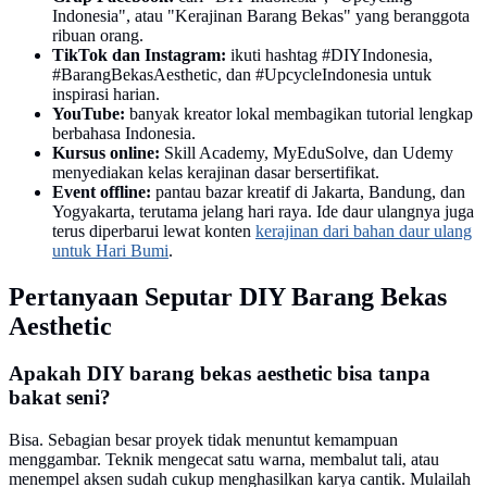
Indonesia", atau "Kerajinan Barang Bekas" yang beranggota
ribuan orang.
TikTok dan Instagram:
ikuti hashtag #DIYIndonesia,
#BarangBekasAesthetic, dan #UpcycleIndonesia untuk
inspirasi harian.
YouTube:
banyak kreator lokal membagikan tutorial lengkap
berbahasa Indonesia.
Kursus online:
Skill Academy, MyEduSolve, dan Udemy
menyediakan kelas kerajinan dasar bersertifikat.
Event offline:
pantau bazar kreatif di Jakarta, Bandung, dan
Yogyakarta, terutama jelang hari raya. Ide daur ulangnya juga
terus diperbarui lewat konten
kerajinan dari bahan daur ulang
untuk Hari Bumi
.
Pertanyaan Seputar DIY Barang Bekas
Aesthetic
Apakah DIY barang bekas aesthetic bisa tanpa
bakat seni?
Bisa. Sebagian besar proyek tidak menuntut kemampuan
menggambar. Teknik mengecat satu warna, membalut tali, atau
menempel aksen sudah cukup menghasilkan karya cantik. Mulailah