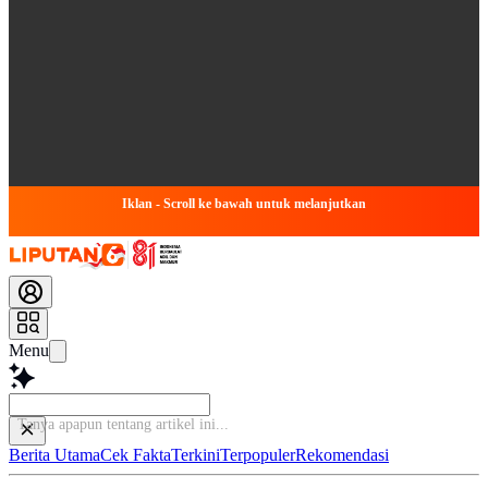
Iklan - Scroll ke bawah untuk melanjutkan
Menu
B
Berita Utama
Cek Fakta
Terkini
Terpopuler
Rekomendasi