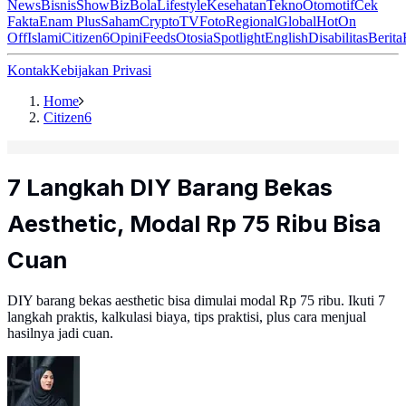
News
Bisnis
ShowBiz
Bola
Lifestyle
Kesehatan
Tekno
Otomotif
Cek
Fakta
Enam Plus
Saham
Crypto
TV
Foto
Regional
Global
Hot
On
Off
Islami
Citizen6
Opini
Feeds
Otosia
Spotlight
English
Disabilitas
Berita
Kontak
Kebijakan Privasi
Home
Citizen6
7 Langkah DIY Barang Bekas
Aesthetic, Modal Rp 75 Ribu Bisa
Cuan
DIY barang bekas aesthetic bisa dimulai modal Rp 75 ribu. Ikuti 7
langkah praktis, kalkulasi biaya, tips praktisi, plus cara menjual
hasilnya jadi cuan.