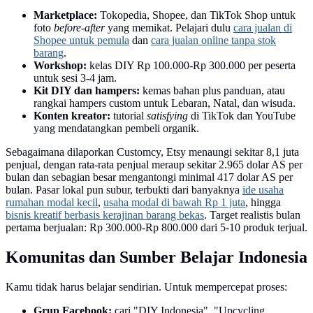
Marketplace:
Tokopedia, Shopee, dan TikTok Shop untuk
foto
before-after
yang memikat. Pelajari dulu
cara jualan di
Shopee untuk pemula
dan
cara jualan online tanpa stok
barang
.
Workshop:
kelas DIY Rp 100.000-Rp 300.000 per peserta
untuk sesi 3-4 jam.
Kit DIY dan hampers:
kemas bahan plus panduan, atau
rangkai hampers custom untuk Lebaran, Natal, dan wisuda.
Konten kreator:
tutorial
satisfying
di TikTok dan YouTube
yang mendatangkan pembeli organik.
Sebagaimana dilaporkan Customcy, Etsy menaungi sekitar 8,1 juta
penjual, dengan rata-rata penjual meraup sekitar 2.965 dolar AS per
bulan dan sebagian besar mengantongi minimal 417 dolar AS per
bulan. Pasar lokal pun subur, terbukti dari banyaknya
ide usaha
rumahan modal kecil
,
usaha modal di bawah Rp 1 juta
, hingga
bisnis kreatif berbasis kerajinan barang bekas
. Target realistis bulan
pertama berjualan: Rp 300.000-Rp 800.000 dari 5-10 produk terjual.
Komunitas dan Sumber Belajar Indonesia
Kamu tidak harus belajar sendirian. Untuk mempercepat proses:
Grup Facebook:
cari "DIY Indonesia", "Upcycling