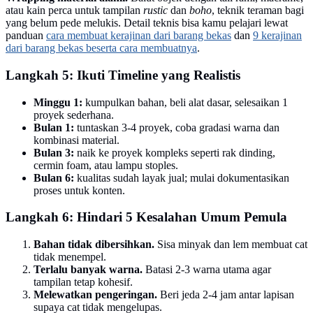
atau kain perca untuk tampilan
rustic
dan
boho
, teknik teraman bagi
yang belum pede melukis. Detail teknis bisa kamu pelajari lewat
panduan
cara membuat kerajinan dari barang bekas
dan
9 kerajinan
dari barang bekas beserta cara membuatnya
.
Langkah 5: Ikuti Timeline yang Realistis
Minggu 1:
kumpulkan bahan, beli alat dasar, selesaikan 1
proyek sederhana.
Bulan 1:
tuntaskan 3-4 proyek, coba gradasi warna dan
kombinasi material.
Bulan 3:
naik ke proyek kompleks seperti rak dinding,
cermin foam, atau lampu stoples.
Bulan 6:
kualitas sudah layak jual; mulai dokumentasikan
proses untuk konten.
Langkah 6: Hindari 5 Kesalahan Umum Pemula
Bahan tidak dibersihkan.
Sisa minyak dan lem membuat cat
tidak menempel.
Terlalu banyak warna.
Batasi 2-3 warna utama agar
tampilan tetap kohesif.
Melewatkan pengeringan.
Beri jeda 2-4 jam antar lapisan
supaya cat tidak mengelupas.