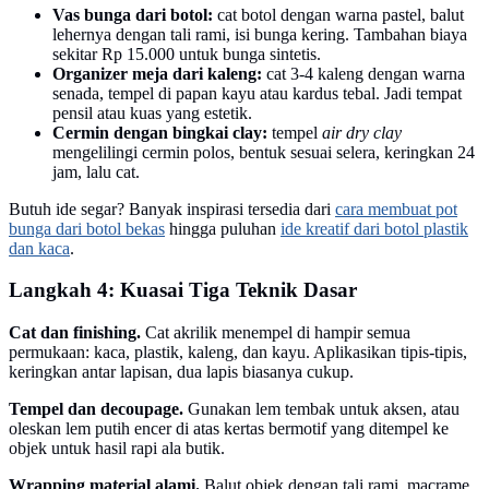
Vas bunga dari botol:
cat botol dengan warna pastel, balut
lehernya dengan tali rami, isi bunga kering. Tambahan biaya
sekitar Rp 15.000 untuk bunga sintetis.
Organizer meja dari kaleng:
cat 3-4 kaleng dengan warna
senada, tempel di papan kayu atau kardus tebal. Jadi tempat
pensil atau kuas yang estetik.
Cermin dengan bingkai clay:
tempel
air dry clay
mengelilingi cermin polos, bentuk sesuai selera, keringkan 24
jam, lalu cat.
Butuh ide segar? Banyak inspirasi tersedia dari
cara membuat pot
bunga dari botol bekas
hingga puluhan
ide kreatif dari botol plastik
dan kaca
.
Langkah 4: Kuasai Tiga Teknik Dasar
Cat dan finishing.
Cat akrilik menempel di hampir semua
permukaan: kaca, plastik, kaleng, dan kayu. Aplikasikan tipis-tipis,
keringkan antar lapisan, dua lapis biasanya cukup.
Tempel dan decoupage.
Gunakan lem tembak untuk aksen, atau
oleskan lem putih encer di atas kertas bermotif yang ditempel ke
objek untuk hasil rapi ala butik.
Wrapping material alami.
Balut objek dengan tali rami, macrame,