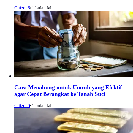
Citizen6
•
1 bulan lalu
Cara Menabung untuk Umroh yang Efektif
agar Cepat Berangkat ke Tanah Suci
Citizen6
•
1 bulan lalu