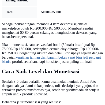
kaleng, kardus)
Total
50.000-85.000
Sebagai perbandingan, membeli 4 item dekorasi sejenis di
marketplace butuh Rp 200.000-Rp 500.000. Membuat sendiri
menghemat 60-80 persen sekaligus menghasilkan dekorasi yang
benar-benar personal.
Jika dimonetisasi, satu set vas dari botol (3 buah) bisa dijual Rp
75.000-Rp 150.000, sedangkan cermin clay dihargai Rp 100.000-
Rp 250.000 tergantung ukuran dan detail. Prinsipnya sejalan dengan
berbagai
kerajinan tangan dari barang bekas yang bisa jadi peluang
bisnis
: produk sederhana tapi konsisten justru paling diminati.
Cara Naik Level dan Monetisasi
Setelah 3-6 bulan berlatih, kamu bisa mulai menjual. Ambil foto
dengan cahaya alami dekat jendela, tulis deskripsi yang jujur, dan
ceritakan proses transformasinya, sebab
storytelling
adalah senjata
ampuh untuk produk upcycled.
Beberapa jalur monetisasi yang realistis: