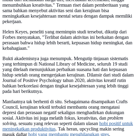
menumbuhkan kreativitas." Temuan riset dalam pemberitaan yang
sama bahkan menyebut aktivitas seni dan kerajinan bisa
meningkatkan kesejahteraan mental setara dengan dampak memiliki
pekerjaan.
Helen Keyes, peneliti yang memimpin studi tersebut, dikutip dari
Forbes menyatakan, "Terlibat dalam aktivitas ini berkaitan dengan
perasaan bahwa hidup lebih berarti, kepuasan hidup meningkat, dan
kebahagiaan."
Bukti akademisnya juga menumpuk. Mengutip tinjauan sistematis
yang terhimpun di National Library of Medicine, seluruh 19 studi
yang ditelaah menunjukkan perbaikan suasana hati dan kepuasan
hidup setelah orang mengerjakan kerajinan. Dilansir dari studi dalam
Journal of Positive Psychology tahun 2020, aktivitas kreatif rutin
bahkan berkorelasi dengan tingkat kesejahteraan yang lebih tinggi
pada hari berikutnya.
Manfaatnya tak berhenti di situ. Sebagaimana disampaikan Crafts
Council, kerajinan tekstil terbukti membantu orang mengatasi
depresi dan perasaan negatif sekaligus menghadirkan dukungan
sosial. Aktivitas ini juga melatih fokus, kreativitas, dan
problem
solving
, sesuatu yang relevan seperti dalam ulasan
hobi positif untuk
meningkatkan produktivitas
. Tak heran, upcycling makin sering
masuk daftar
hobi yang membantu menghilangkan stres
.