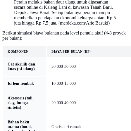
Perajin melukis bahan daur ulang untuk dipasarkan
secara online di Kaleng Lani di kawasan Tanah Baru,
Depok, Jawa Barat. Setiap bulannya perajin mampu
memberikan pendapatan ekonomi keluarga antara Rp 5
juta hingga Rp 7,5 juta. (merdeka.com/Arie Basuki)
Berikut simulasi biaya bulanan pada level pemula aktif (4-8 proyek
per bulan):
KOMPONEN
BIAYA PER BULAN (RP)
Cat akrilik dan
20.000-30.000
kuas (isi ulang)
Isi lem tembak
10.000-15.000
Aksesoris (tali,
clay, bunga
20.000-40.000
sintetis)
Bahan baku
utama (botol,
Gratis dari rumah