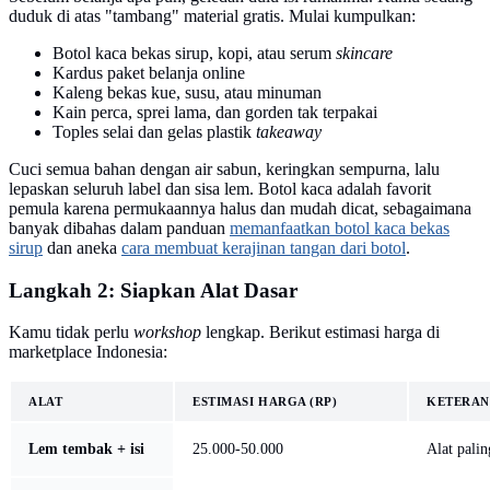
duduk di atas "tambang" material gratis. Mulai kumpulkan:
Botol kaca bekas sirup, kopi, atau serum
skincare
Kardus paket belanja online
Kaleng bekas kue, susu, atau minuman
Kain perca, sprei lama, dan gorden tak terpakai
Toples selai dan gelas plastik
takeaway
Cuci semua bahan dengan air sabun, keringkan sempurna, lalu
lepaskan seluruh label dan sisa lem. Botol kaca adalah favorit
pemula karena permukaannya halus dan mudah dicat, sebagaimana
banyak dibahas dalam panduan
memanfaatkan botol kaca bekas
sirup
dan aneka
cara membuat kerajinan tangan dari botol
.
Langkah 2: Siapkan Alat Dasar
Kamu tidak perlu
workshop
lengkap. Berikut estimasi harga di
marketplace Indonesia:
ALAT
ESTIMASI HARGA (RP)
KETERA
Lem tembak + isi
25.000-50.000
Alat palin