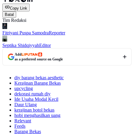
Copy Link
Batal
Tim Redaksi
Fitriyani Puspa Samodra
Reporter
Septika Shidqiyyah
Editor
Add
as a preferred source on Google
diy barang bekas aesthetic
Kerajinan Barang Bekas
upcycling
dekorasi rumah diy
Ide Usaha Modal Kecil
Daur Ulang
kerajinan botol bekas
hobi menghasilkan uang
Relevant
Feeds
Barang Bekas