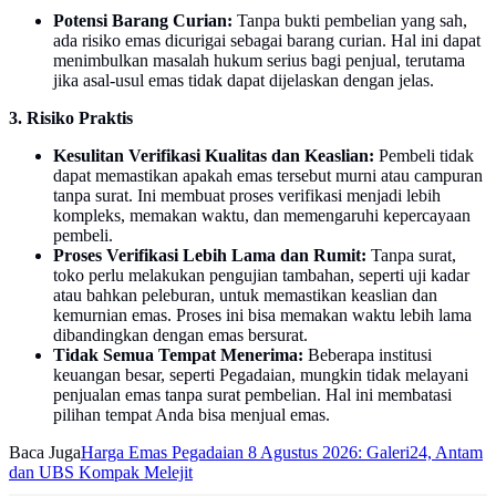
Potensi Barang Curian:
Tanpa bukti pembelian yang sah,
ada risiko emas dicurigai sebagai barang curian. Hal ini dapat
menimbulkan masalah hukum serius bagi penjual, terutama
jika asal-usul emas tidak dapat dijelaskan dengan jelas.
3. Risiko Praktis
Kesulitan Verifikasi Kualitas dan Keaslian:
Pembeli tidak
dapat memastikan apakah emas tersebut murni atau campuran
tanpa surat. Ini membuat proses verifikasi menjadi lebih
kompleks, memakan waktu, dan memengaruhi kepercayaan
pembeli.
Proses Verifikasi Lebih Lama dan Rumit:
Tanpa surat,
toko perlu melakukan pengujian tambahan, seperti uji kadar
atau bahkan peleburan, untuk memastikan keaslian dan
kemurnian emas. Proses ini bisa memakan waktu lebih lama
dibandingkan dengan emas bersurat.
Tidak Semua Tempat Menerima:
Beberapa institusi
keuangan besar, seperti Pegadaian, mungkin tidak melayani
penjualan emas tanpa surat pembelian. Hal ini membatasi
pilihan tempat Anda bisa menjual emas.
Baca Juga
Harga Emas Pegadaian 8 Agustus 2026: Galeri24, Antam
dan UBS Kompak Melejit