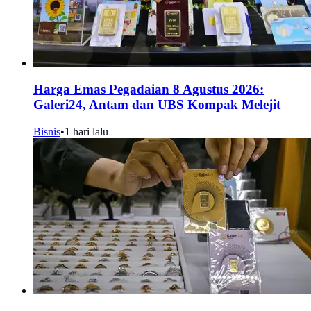
Harga Emas Pegadaian 8 Agustus 2026:
Galeri24, Antam dan UBS Kompak Melejit
Bisnis
•
1 hari lalu