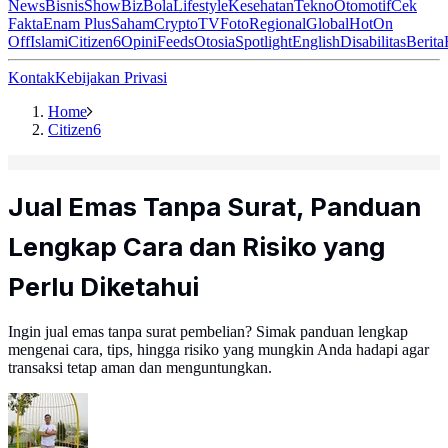
News
Bisnis
ShowBiz
Bola
Lifestyle
Kesehatan
Tekno
Otomotif
Cek
Fakta
Enam Plus
Saham
Crypto
TV
Foto
Regional
Global
Hot
On
Off
Islami
Citizen6
Opini
Feeds
Otosia
Spotlight
English
Disabilitas
Berita
Kontak
Kebijakan Privasi
Home
Citizen6
Jual Emas Tanpa Surat, Panduan
Lengkap Cara dan Risiko yang
Perlu Diketahui
Ingin jual emas tanpa surat pembelian? Simak panduan lengkap
mengenai cara, tips, hingga risiko yang mungkin Anda hadapi agar
transaksi tetap aman dan menguntungkan.