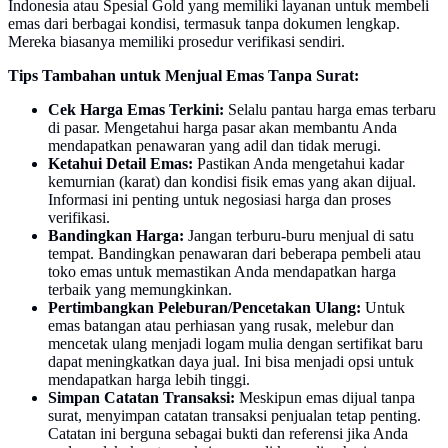
Indonesia atau Spesial Gold yang memiliki layanan untuk membeli
emas dari berbagai kondisi, termasuk tanpa dokumen lengkap.
Mereka biasanya memiliki prosedur verifikasi sendiri.
Tips Tambahan untuk Menjual Emas Tanpa Surat:
Cek Harga Emas Terkini:
Selalu pantau harga emas terbaru
di pasar. Mengetahui harga pasar akan membantu Anda
mendapatkan penawaran yang adil dan tidak merugi.
Ketahui Detail Emas:
Pastikan Anda mengetahui kadar
kemurnian (karat) dan kondisi fisik emas yang akan dijual.
Informasi ini penting untuk negosiasi harga dan proses
verifikasi.
Bandingkan Harga:
Jangan terburu-buru menjual di satu
tempat. Bandingkan penawaran dari beberapa pembeli atau
toko emas untuk memastikan Anda mendapatkan harga
terbaik yang memungkinkan.
Pertimbangkan Peleburan/Pencetakan Ulang:
Untuk
emas batangan atau perhiasan yang rusak, melebur dan
mencetak ulang menjadi logam mulia dengan sertifikat baru
dapat meningkatkan daya jual. Ini bisa menjadi opsi untuk
mendapatkan harga lebih tinggi.
Simpan Catatan Transaksi:
Meskipun emas dijual tanpa
surat, menyimpan catatan transaksi penjualan tetap penting.
Catatan ini berguna sebagai bukti dan referensi jika Anda