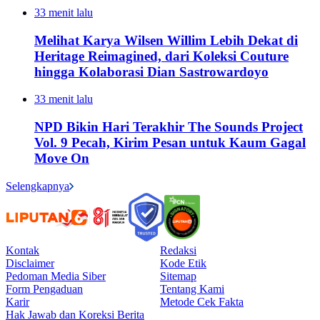
33 menit lalu
Melihat Karya Wilsen Willim Lebih Dekat di
Heritage Reimagined, dari Koleksi Couture
hingga Kolaborasi Dian Sastrowardoyo
33 menit lalu
NPD Bikin Hari Terakhir The Sounds Project
Vol. 9 Pecah, Kirim Pesan untuk Kaum Gagal
Move On
Selengkapnya
Kontak
Redaksi
Disclaimer
Kode Etik
Pedoman Media Siber
Sitemap
Form Pengaduan
Tentang Kami
Karir
Metode Cek Fakta
Hak Jawab dan Koreksi Berita