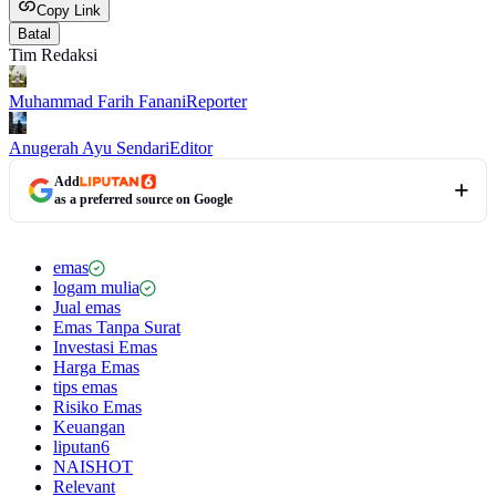
Copy Link
Batal
Tim Redaksi
Muhammad Farih Fanani
Reporter
Anugerah Ayu Sendari
Editor
Add
as a preferred source on Google
emas
logam mulia
Jual emas
Emas Tanpa Surat
Investasi Emas
Harga Emas
tips emas
Risiko Emas
Keuangan
liputan6
NAISHOT
Relevant