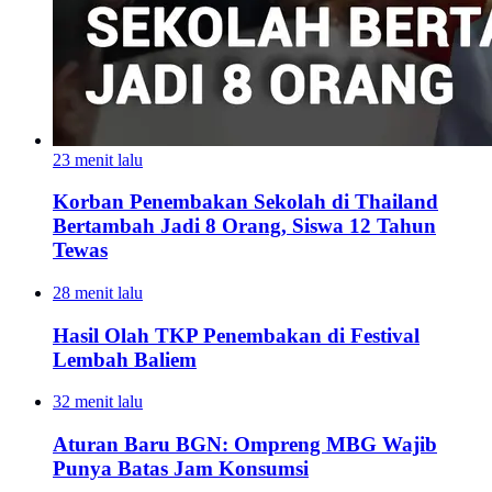
23 menit lalu
Korban Penembakan Sekolah di Thailand
Bertambah Jadi 8 Orang, Siswa 12 Tahun
Tewas
28 menit lalu
Hasil Olah TKP Penembakan di Festival
Lembah Baliem
32 menit lalu
Aturan Baru BGN: Ompreng MBG Wajib
Punya Batas Jam Konsumsi