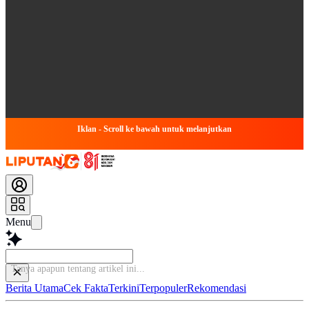
Iklan - Scroll ke bawah untuk melanjutkan
Menu
Baca le
Berita Utama
Cek Fakta
Terkini
Terpopuler
Rekomendasi