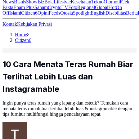
News
Bisnis
ShowBiz
Bola
Lifestyle
Kesehatan
Tekno
Otomotif
Cek
Fakta
Enam Plus
Saham
Crypto
TV
Foto
Regional
Global
Hot
On
Off
Islami
Citizen6
Opini
Feeds
Otosia
Spotlight
English
Disabilitas
Berita
Kontak
Kebijakan Privasi
Home
Citizen6
10 Cara Menata Teras Rumah Biar
Terlihat Lebih Luas dan
Instagramable
Ingin punya teras rumah yang lapang dan estetik? Temukan cara
menata teras rumah biar terlihat lebih luas & instagramable dengan
tips furnitur multifungsi hingga pencahayaan tepat.