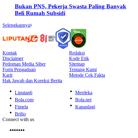
Bukan PNS, Pekerja Swasta Paling Banyak
Beli Rumah Subsidi
Selengkapnya
Kontak
Redaksi
Disclaimer
Kode Etik
Pedoman Media Siber
Sitemap
Form Pengaduan
Tentang Kami
Karir
Metode Cek Fakta
Hak Jawab dan Koreksi Berita
Liputan6
Merdeka
Bola.com
Bola.net
Fimela
Kapanlagi
Brilio
Connect with us