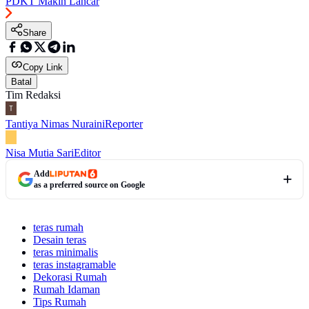
PDKT Makin Lancar
Share
Copy Link
Batal
Tim Redaksi
Tantiya Nimas Nuraini
Reporter
Nisa Mutia Sari
Editor
Add
as a preferred source on Google
teras rumah
Desain teras
teras minimalis
teras instagramable
Dekorasi Rumah
Rumah Idaman
Tips Rumah