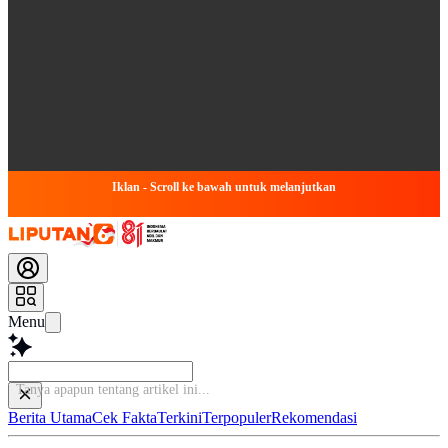
Iklan - Scroll ke bawah untuk melanjutkan
Menu
Ba
Berita Utama
Cek Fakta
Terkini
Terpopuler
Rekomendasi