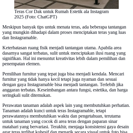
Teras Cor Dak untuk Rumah Estetik ala Instagram
2025 (Foto: ChatGPT)
Meskipun banyak tips untuk menata teras, ada beberapa tantangan
yang mungkin dihadapi dalam proses menciptakan teras yang luas
dan Instagramable.
Keterbatasan ruang fisik menjadi tantangan utama. Apabila area
dasarnya sangat terbatas, sulit untuk menciptakan ilusi ruang yang
signifikan. Hal ini menuntut kreativitas lebih dalam pemilihan dan
penempatan elemen.
Pemilihan furnitur yang tepat juga bisa menjadi kendala. Mencari
furnitur yang tidak hanya kecil tetapi juga nyaman dan sesuai
dengan gaya Instagramable bisa menjadi tantangan. Terlebih jika
anggaran terbatas. Keseimbangan antara fungsi, estetika, dan harga
seringkali sulit ditemukan.
Perawatan tanaman adalah aspek lain yang membutuhkan perhatian.
Tanaman adalah kunci untuk teras Instagramable, tetapi
perawatannya membutuhkan waktu dan pengetahuan, terutama
untuk tanaman yang cocok di area teras dengan paparan sinar
matahari yang bervariasi. Terakhir, menjaga konsistensi gaya desain
agar teras terlihat kohesif dan menarik secara visual untuk foto bisa.