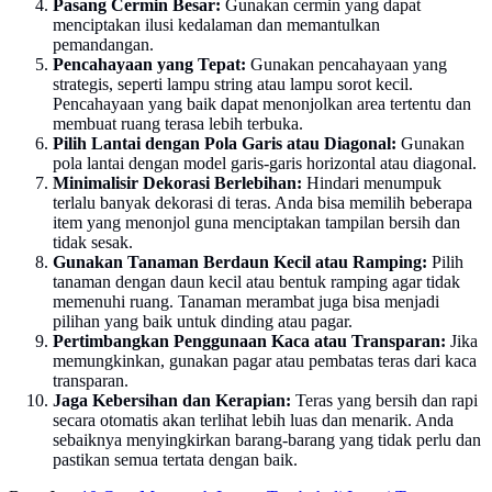
Pasang Cermin Besar:
Gunakan cermin yang dapat
menciptakan ilusi kedalaman dan memantulkan
pemandangan.
Pencahayaan yang Tepat:
Gunakan pencahayaan yang
strategis, seperti lampu string atau lampu sorot kecil.
Pencahayaan yang baik dapat menonjolkan area tertentu dan
membuat ruang terasa lebih terbuka.
Pilih Lantai dengan Pola Garis atau Diagonal:
Gunakan
pola lantai dengan model garis-garis horizontal atau diagonal.
Minimalisir Dekorasi Berlebihan:
Hindari menumpuk
terlalu banyak dekorasi di teras. Anda bisa memilih beberapa
item yang menonjol guna menciptakan tampilan bersih dan
tidak sesak.
Gunakan Tanaman Berdaun Kecil atau Ramping:
Pilih
tanaman dengan daun kecil atau bentuk ramping agar tidak
memenuhi ruang. Tanaman merambat juga bisa menjadi
pilihan yang baik untuk dinding atau pagar.
Pertimbangkan Penggunaan Kaca atau Transparan:
Jika
memungkinkan, gunakan pagar atau pembatas teras dari kaca
transparan.
Jaga Kebersihan dan Kerapian:
Teras yang bersih dan rapi
secara otomatis akan terlihat lebih luas dan menarik. Anda
sebaiknya menyingkirkan barang-barang yang tidak perlu dan
pastikan semua tertata dengan baik.