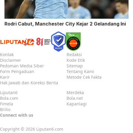
Rodri Cabut, Manchester City Kejar 2 Gelandang Ini
Kontak
Redaksi
Disclaimer
Kode Etik
Pedoman Media Siber
Sitemap
Form Pengaduan
Tentang Kami
Karir
Metode Cek Fakta
Hak Jawab dan Koreksi Berita
Liputan6
Merdeka
Bola.com
Bola.net
Fimela
Kapanlagi
Brilio
Connect with us
Copyright © 2026
Liputan6.com