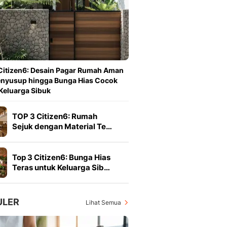
Berita Daerah Dan Peri
Terbaru
Global
Berita Internasional, Sa
Inspiratif, Unik, Dan M
Hot
Citizen6: Desain Pagar Rumah Aman
Hot Liputan6.com Menya
enyusup hingga Bunga Hias Cocok
Dan Terbaru
Keluarga Sibuk
On Off
On Off Liputan6: Sinop
TOP 3 Citizen6: Rumah
& Berita Bisnis Digital
Sejuk dengan Material Te…
Islami
Berita & Kajian Islami
Hikmah - Liputan6
Top 3 Citizen6: Bunga Hias
Citizen6
Teras untuk Keluarga Sib…
Berita Citizen6 - Medi
Liputan6.com
Opini
ULER
Lihat Semua
Opini Liputan6: Analis
Pandang Dan Perspekti