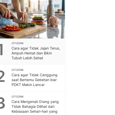
Feeds
Feeds Liputan6: Kumpul
Terbaru Harian
Otosia
Otosia
Spotlight
Berita Terkini, Kabar Te
1
CITIZEN6
Dan Dunia - Liputan6.
Cara agar Tidak Jajan Terus,
English
Ampuh Hemat dan Bikin
Exploring Knowledge, T
Tubuh Lebih Sehat
En.Liputan6.com
Disabilitas
2
CITIZEN6
Disabilitas Berita Terkini
Cara agar Tidak Canggung
saat Bertemu Gebetan biar
Harian, Berita Terbaru,
PDKT Makin Lancar
Berita
Berita Hari Ini Politik,
3
CITIZEN6
Health
Cara Mengenali Orang yang
Kabar Berita Terbaru D
Tidak Bahagia Dilihat dari
Diet, Herbal Terbaik
Kebiasaan Sehari-hari yang