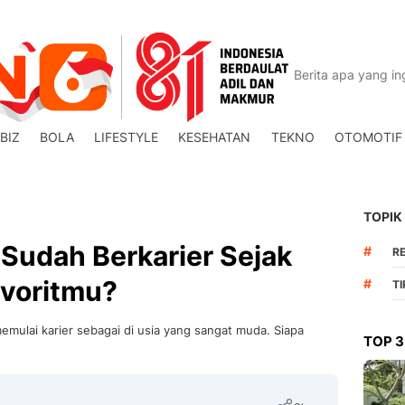
BIZ
BOLA
LIFESTYLE
KESEHATAN
TEKNO
OTOMOTIF
TOPIK
 Sudah Berkarier Sejak
#
R
avoritmu?
#
T
mulai karier sebagai di usia yang sangat muda. Siapa
TOP 3