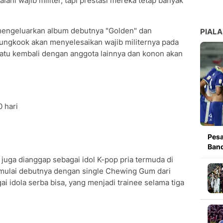
i wajib militer, tapi prestasi mereka tetap banyak
mengeluarkan album debutnya "Golden" dan
PIALA
Jungkook akan menyelesaikan wajib militernya pada
rsatu kembali dengan anggota lainnya dan konon akan
0 hari
Pesa
Band
 juga dianggap sebagai idol K-pop pria termuda di
 memulai debutnya dengan single Chewing Gum dari
i idola serba bisa, yang menjadi trainee selama tiga