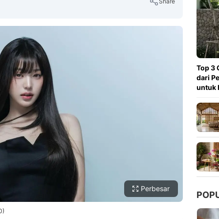
Share
Copy Link
Top 3 
dari P
untuk 
Perbesar
POP
0)