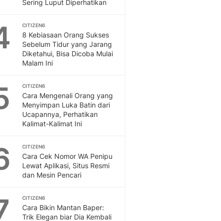
Sport
Sering Luput Diperhatikan
Berita Bola Terkini, Ja
4
Klasemen, Hasil Liga
CITIZEN6
8 Kebiasaan Orang Sukses
Sebelum Tidur yang Jarang
Diketahui, Bisa Dicoba Mulai
Malam Ini
5
CITIZEN6
Cara Mengenali Orang yang
Menyimpan Luka Batin dari
Ucapannya, Perhatikan
Kalimat-Kalimat Ini
6
CITIZEN6
Cara Cek Nomor WA Penipu
Lewat Aplikasi, Situs Resmi
dan Mesin Pencari
7
CITIZEN6
Cara Bikin Mantan Baper:
Trik Elegan biar Dia Kembali