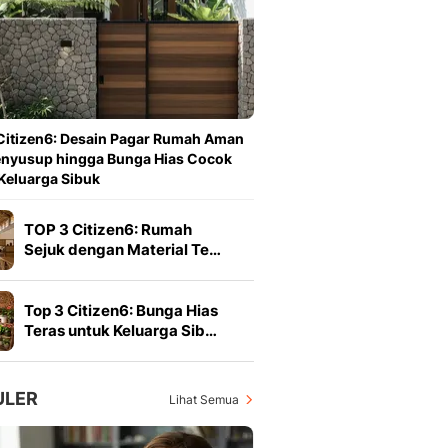
Berita Daerah Dan Peri
Terbaru
Global
Berita Internasional, Sa
Inspiratif, Unik, Dan M
Hot
Citizen6: Desain Pagar Rumah Aman
Hot Liputan6.com Menya
enyusup hingga Bunga Hias Cocok
Dan Terbaru
Keluarga Sibuk
Islami
Berita & Kajian Islami
TOP 3 Citizen6: Rumah
Hikmah - Liputan6
Sejuk dengan Material Te…
Citizen6
Berita Citizen6 - Medi
Liputan6.com
Top 3 Citizen6: Bunga Hias
Opini
Teras untuk Keluarga Sib…
Opini Liputan6: Analis
Pandang Dan Perspekti
Feeds
ULER
Lihat Semua
Feeds Liputan6: Kumpul
Terbaru Harian