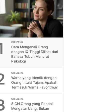
Otosia
Otosia
Spotlight
Berita Terkini, Kabar Te
Dan Dunia - Liputan6.
English
Exploring Knowledge, T
1
CITIZEN6
En.Liputan6.com
Cara Mengenali Orang
Disabilitas
dengan IQ Tinggi Dilihat dari
Disabilitas Berita Terkini
Bahasa Tubuh Menurut
Psikologi
Harian, Berita Terbaru,
Berita
2
Berita Hari Ini Politik,
CITIZEN6
Warna yang Identik dengan
Health
Orang Intuisi Tajam, Apakah
Kabar Berita Terbaru D
Termasuk Warna Favoritmu?
Diet, Herbal Terbaik
Sport
3
CITIZEN6
Berita Bola Terkini, Ja
8 Ciri Orang yang Pandai
Klasemen, Hasil Liga
Mengatur Uang, Bukan