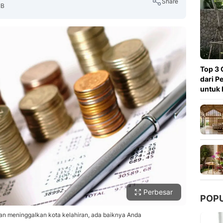
Share
IB
Copy Link
Top 3 
dari P
untuk 
Perbesar
POP
n meninggalkan kota kelahiran, ada baiknya Anda