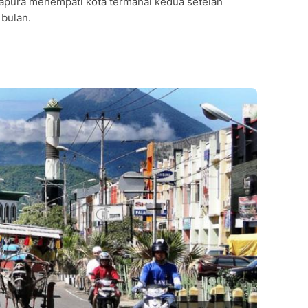
Jayapura menempati kota termahal kedua setelah
 bulan.