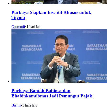
Purbaya Siapkan Insentif Khusus untuk
Toyota
Otomotif
•
1 hari lalu
Purbaya Bantah Babinsa dan
Bhabinkamtibmas Jadi Pemungut Pajak
Bisnis
•
1 hari lalu