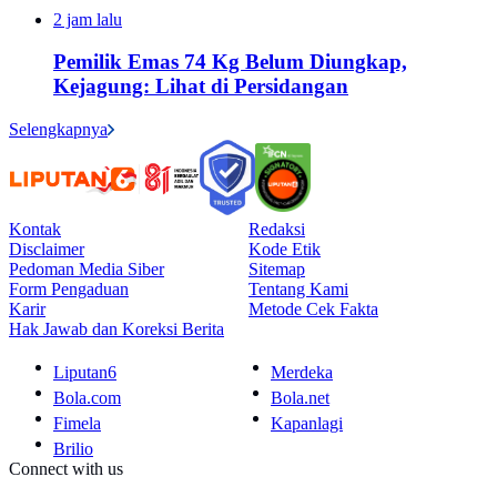
2 jam lalu
Pemilik Emas 74 Kg Belum Diungkap,
Kejagung: Lihat di Persidangan
Selengkapnya
Kontak
Redaksi
Disclaimer
Kode Etik
Pedoman Media Siber
Sitemap
Form Pengaduan
Tentang Kami
Karir
Metode Cek Fakta
Hak Jawab dan Koreksi Berita
Liputan6
Merdeka
Bola.com
Bola.net
Fimela
Kapanlagi
Brilio
Connect with us