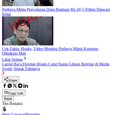
Purbaya Minta Penyaluran Dana Bantuan Rp 20,5 Triliun Diawasi
Ketat
Cek Fakta: Hoaks, Video Menkeu Purbaya Minta Koruptor
Dihukum Mati
Lihat Semua
Lanjut Baca:
Deretan Hoaks Catut Nama Gibran Beredar di Media
Sosial, Simak Faktanya
Share
Copy Link
Batal
Tim Redaksi
Mevi Linawati
Reporter