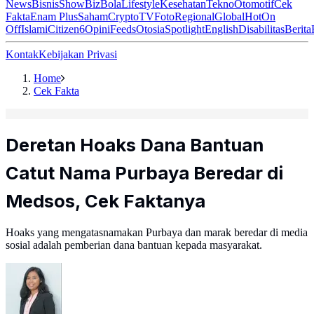
News
Bisnis
ShowBiz
Bola
Lifestyle
Kesehatan
Tekno
Otomotif
Cek
Fakta
Enam Plus
Saham
Crypto
TV
Foto
Regional
Global
Hot
On
Off
Islami
Citizen6
Opini
Feeds
Otosia
Spotlight
English
Disabilitas
Berita
Kontak
Kebijakan Privasi
Home
Cek Fakta
Deretan Hoaks Dana Bantuan
Catut Nama Purbaya Beredar di
Medsos, Cek Faktanya
Hoaks yang mengatasnamakan Purbaya dan marak beredar di media
sosial adalah pemberian dana bantuan kepada masyarakat.