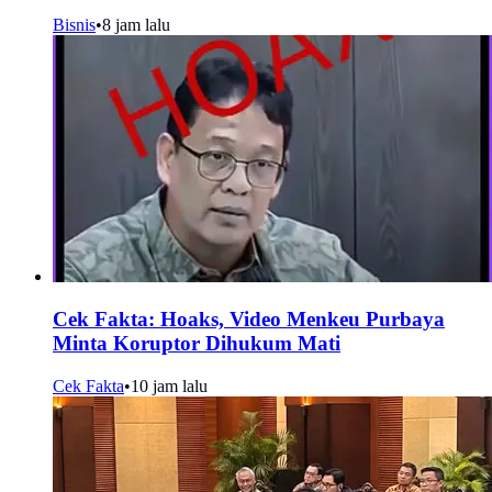
Bisnis
•
8 jam lalu
Cek Fakta: Hoaks, Video Menkeu Purbaya
Minta Koruptor Dihukum Mati
Cek Fakta
•
10 jam lalu