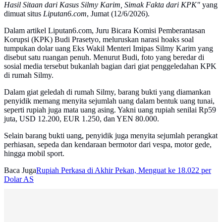
Hasil Sitaan dari Kasus Silmy Karim, Simak Fakta dari KPK"
yang
dimuat situs
Liputan6.com
, Jumat (12/6/2026).
Dalam artikel Liputan6.com, Juru Bicara Komisi Pemberantasan
Korupsi (KPK) Budi Prasetyo, meluruskan narasi hoaks soal
tumpukan dolar uang Eks Wakil Menteri Imipas Silmy Karim yang
disebut satu ruangan penuh. Menurut Budi, foto yang beredar di
sosial media tersebut bukanlah bagian dari giat penggeledahan KPK
di rumah Silmy.
Dalam giat geledah di rumah Silmy, barang bukti yang diamankan
penyidik memang menyita sejumlah uang dalam bentuk uang tunai,
seperti rupiah juga mata uang asing. Yakni uang rupiah senilai Rp59
juta, USD 12.200, EUR 1.250, dan YEN 80.000.
Selain barang bukti uang, penyidik juga menyita sejumlah perangkat
perhiasan, sepeda dan kendaraan bermotor dari vespa, motor gede,
hingga mobil sport.
Baca Juga
Rupiah Perkasa di Akhir Pekan, Menguat ke 18.022 per
Dolar AS