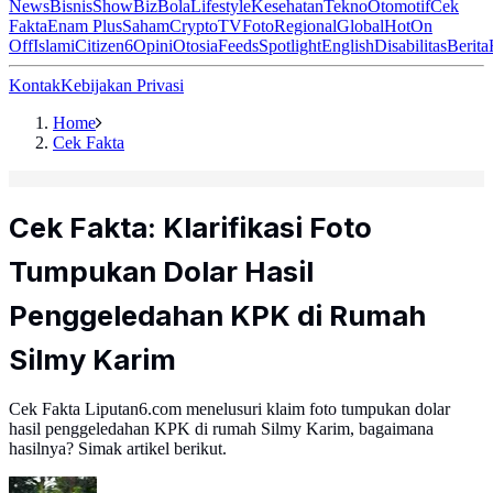
News
Bisnis
ShowBiz
Bola
Lifestyle
Kesehatan
Tekno
Otomotif
Cek
Fakta
Enam Plus
Saham
Crypto
TV
Foto
Regional
Global
Hot
On
Off
Islami
Citizen6
Opini
Otosia
Feeds
Spotlight
English
Disabilitas
Berita
Kontak
Kebijakan Privasi
Home
Cek Fakta
Cek Fakta: Klarifikasi Foto
Tumpukan Dolar Hasil
Penggeledahan KPK di Rumah
Silmy Karim
Cek Fakta Liputan6.com menelusuri klaim foto tumpukan dolar
hasil penggeledahan KPK di rumah Silmy Karim, bagaimana
hasilnya? Simak artikel berikut.