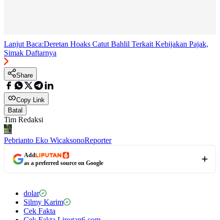
Lanjut Baca:
Deretan Hoaks Catut Bahlil Terkait Kebijakan Pajak,
Simak Daftarnya
Share
Copy Link
Batal
Tim Redaksi
Pebrianto Eko Wicaksono
Reporter
Add
as a preferred source on Google
dolar
Silmy Karim
Cek Fakta
Cek Fakta Liputan6.com