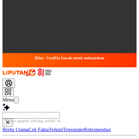
Iklan - Scroll ke bawah untuk melanjutkan
Menu
Tanya apapun tentang artikel ini...
Berita Utama
Cek Fakta
Terkini
Terpopuler
Rekomendasi