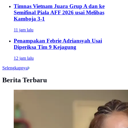
Timnas Vietnam Juara Grup A dan ke
Semifinal Piala AFF 2026 usai Melibas
Kamboja 3-1
11 jam lalu
Penampakan Febrie Adriansyah Usai
Diperiksa Tim 9 Kejagung
12 jam lalu
Selengkapnya
Berita Terbaru