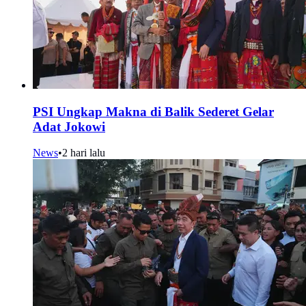
PSI Ungkap Makna di Balik Sederet Gelar
Adat Jokowi
News
•
2 hari lalu