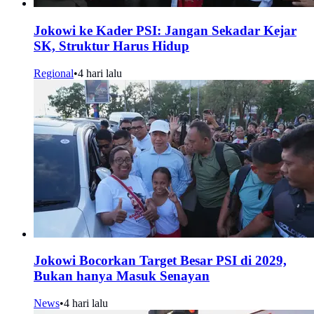
Jokowi ke Kader PSI: Jangan Sekadar Kejar
SK, Struktur Harus Hidup
Regional
•
4 hari lalu
Jokowi Bocorkan Target Besar PSI di 2029,
Bukan hanya Masuk Senayan
News
•
4 hari lalu