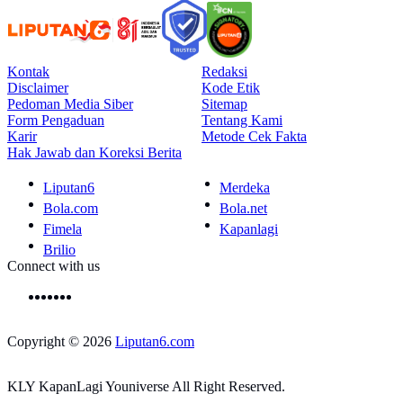
Kontak
Redaksi
Disclaimer
Kode Etik
Pedoman Media Siber
Sitemap
Form Pengaduan
Tentang Kami
Karir
Metode Cek Fakta
Hak Jawab dan Koreksi Berita
Liputan6
Merdeka
Bola.com
Bola.net
Fimela
Kapanlagi
Brilio
Connect with us
Copyright © 2026
Liputan6.com
KLY KapanLagi Youniverse All Right Reserved.