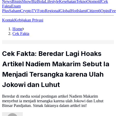
News
Bisnis
ShowBiz
Bola
Lifestyle
Kesehatan
Tekno
Otomotif
Cek
Fakta
Enam
Plus
Saham
Crypto
TV
Foto
Regional
Global
Hot
Islami
Citizen6
Opini
Fee
Kontak
Kebijakan Privasi
Home
Cek Fakta
Cek Fakta: Beredar Lagi Hoaks
Artikel Nadiem Makarim Sebut Ia
Menjadi Tersangka karena Ulah
Jokowi dan Luhut
Beredar di media sosial postingan artikel Nadiem Makarim
menyebut ia menjadi tersangka karena ulah Jokowi dan Luhut
Binsar Pandjaitan. Simak faktanya dalam artikel ini!