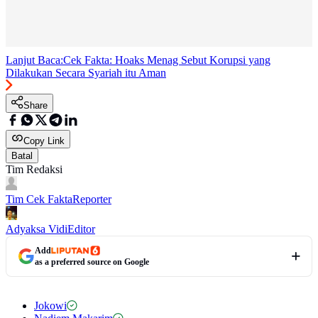
Lanjut Baca:
Cek Fakta: Hoaks Menag Sebut Korupsi yang
Dilakukan Secara Syariah itu Aman
Share
Copy Link
Batal
Tim Redaksi
Tim Cek Fakta
Reporter
Adyaksa Vidi
Editor
Add
as a preferred source on Google
Jokowi