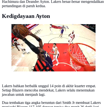
Hachimura dan Deandre Ayton. Lakers benar-benar mengendalikan
pertandingan di paruh kedua.
Kedigdayaan Ayton
Center Lakers Deandre Ayton melakukan dunk saat
melawan Blazers di lanjutan NBA 2025/2026 (AFP)
Lakers bahkan berbalik unggul 14 poin di akhir kuarter empat.
Setiap Blazers mencoba mendekat, Lakers selalu menemukan
jawaban untuk menjauh lagi.
Dua tembakan tiga angka beruntun dari Smith Jr membuat Lakers
menjauhi Blazers 117-105 dengan tersisa dua menit 26 detik lagi.