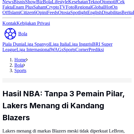
News
Bisnis
ShowBiz
Bola
Lifestyle
Kesehatan
Tekno
Otomotif
Cek
Fakta
Enam Plus
Saham
Crypto
TV
Foto
Regional
Global
Hot
On
Off
Islami
Citizen6
Opini
Feeds
Otosia
Spotlight
English
Disabilitas
Berita
Kontak
Kebijakan Privasi
Bola
Piala Dunia
Liga Spanyol
Liga Italia
Liga Inggris
BRI Super
League
Liga Internasional
WAGs
Sports
Corner
Prediksi
Home
Bola
Sports
Hasil NBA: Tanpa 3 Pemain Pilar,
Lakers Menang di Kandang
Blazers
Lakers menang di markas Blazers meski tidak diperkuat LeBron,