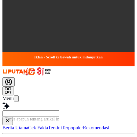
Iklan - Scroll ke bawah untuk melanjutkan
Menu
Tanya apapun tentang artikel ini...
Berita Utama
Cek Fakta
Terkini
Terpopuler
Rekomendasi