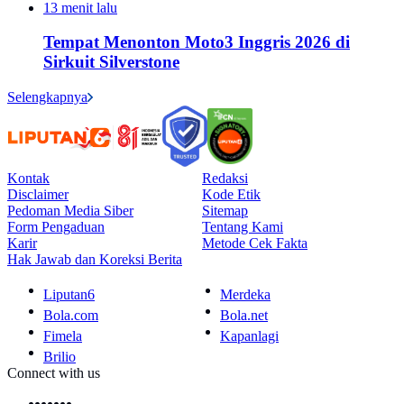
13 menit lalu
Tempat Menonton Moto3 Inggris 2026 di
Sirkuit Silverstone
Selengkapnya
Kontak
Redaksi
Disclaimer
Kode Etik
Pedoman Media Siber
Sitemap
Form Pengaduan
Tentang Kami
Karir
Metode Cek Fakta
Hak Jawab dan Koreksi Berita
Liputan6
Merdeka
Bola.com
Bola.net
Fimela
Kapanlagi
Brilio
Connect with us