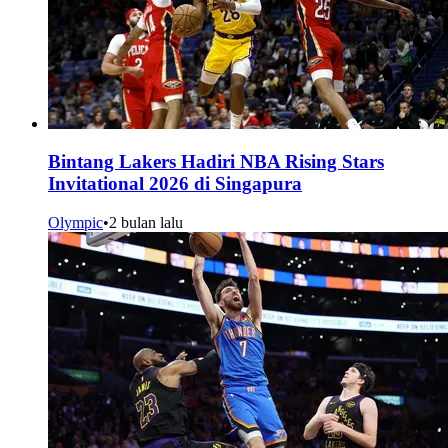
Bintang Lakers Hadiri NBA Rising Stars
Invitational 2026 di Singapura
Olympic
•
2 bulan lalu