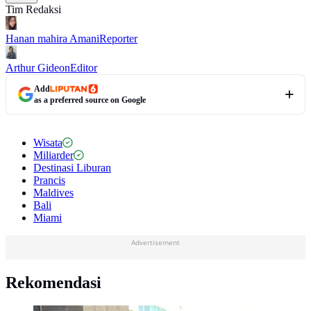
Tim Redaksi
Hanan mahira Amani
Reporter
Arthur Gideon
Editor
Add
as a preferred source on Google
Wisata
Miliarder
Destinasi Liburan
Prancis
Maldives
Bali
Miami
Advertisement
Rekomendasi