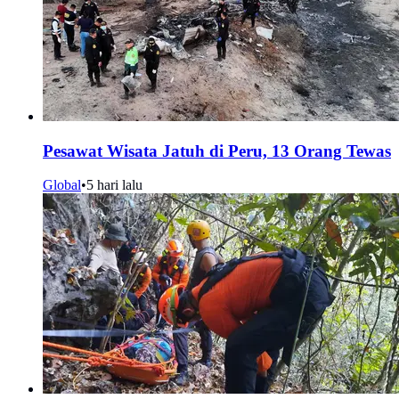
Pesawat Wisata Jatuh di Peru, 13 Orang Tewas
Global
•
5 hari lalu