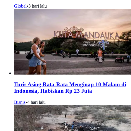
Global
•
3 hari lalu
Turis Asing Rata-Rata Menginap 10 Malam di
Indonesia, Habiskan Rp 23 Juta
Bisnis
•
4 hari lalu