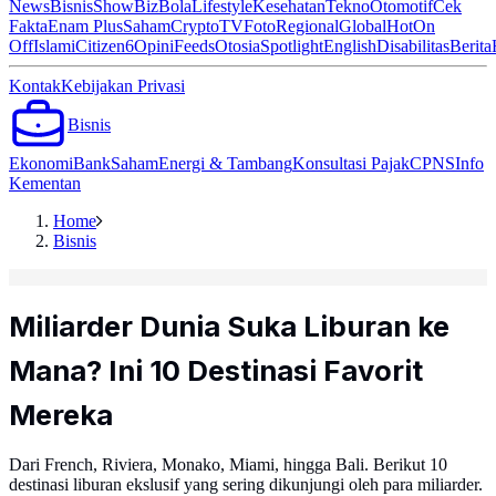
News
Bisnis
ShowBiz
Bola
Lifestyle
Kesehatan
Tekno
Otomotif
Cek
Fakta
Enam Plus
Saham
Crypto
TV
Foto
Regional
Global
Hot
On
Off
Islami
Citizen6
Opini
Feeds
Otosia
Spotlight
English
Disabilitas
Berita
Kontak
Kebijakan Privasi
Bisnis
Ekonomi
Bank
Saham
Energi & Tambang
Konsultasi Pajak
CPNS
Info
Kementan
Home
Bisnis
Miliarder Dunia Suka Liburan ke
Mana? Ini 10 Destinasi Favorit
Mereka
Dari French, Riviera, Monako, Miami, hingga Bali. Berikut 10
destinasi liburan ekslusif yang sering dikunjungi oleh para miliarder.