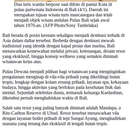
Dua turis wanita berpose saat difoto di pantai Kuta di
pulau pariwisata Indonesia di Bali (4/1). Daerah ini
merupakan tujuan wisata turis mancanegara dan telah
menjadi objek wisata andalan Pulau Bali sejak awal
tahun 1970-an. (AFP Photo/Sony Tunbelaka)
Bali berada di posisi keenam sekaligus menjadi destinasi terbaik di
Asia dalam daftar tersebut. Berbeda dengan destinasi mewah
tradisional yang identik dengan kapal pesiar dan marina, Bali
menawarkan kemewahan melalui privasi, ketenangan, desain resor
yang eksklusif, hingga konsep wellness yang semakin diminati
wisatawan kelas atas.
Pulau Dewata menjadi pilihan bagi wisatawan yang menginginkan
pengalaman menginap di vila-vila pribadi yang dikelilingi hutan
tropis, lengkap dengan kolam renang pribadi, layanan spa, kekayaan
budaya, hingga aktivitas yang berfokus pada kesehatan fisik dan
mental. Sejumlah selebritas dunia, termasuk keluarga Kardashian,
diketahui pernah menghabiskan waktu di Bali.
Salah satu resor yang paling banyak diminati adalah Mandapa, a
Ritz-Carlton Reserve di Ubud. Resor tersebut menawarkan vila
dengan layanan butler pribadi di tepi Sungai Ayung, menghadirkan
suasana yang tenang dan eksklusif di tengah hutan tropis.