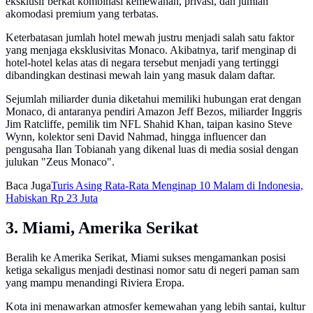
eksklusif berkat kombinasi kemewahan, privasi, dan jumlah
akomodasi premium yang terbatas.
Keterbatasan jumlah hotel mewah justru menjadi salah satu faktor
yang menjaga eksklusivitas Monaco. Akibatnya, tarif menginap di
hotel-hotel kelas atas di negara tersebut menjadi yang tertinggi
dibandingkan destinasi mewah lain yang masuk dalam daftar.
Sejumlah miliarder dunia diketahui memiliki hubungan erat dengan
Monaco, di antaranya pendiri Amazon Jeff Bezos, miliarder Inggris
Jim Ratcliffe, pemilik tim NFL Shahid Khan, taipan kasino Steve
Wynn, kolektor seni David Nahmad, hingga influencer dan
pengusaha Ilan Tobianah yang dikenal luas di media sosial dengan
julukan "Zeus Monaco".
Baca Juga
Turis Asing Rata-Rata Menginap 10 Malam di Indonesia,
Habiskan Rp 23 Juta
3. Miami, Amerika Serikat
Beralih ke Amerika Serikat, Miami sukses mengamankan posisi
ketiga sekaligus menjadi destinasi nomor satu di negeri paman sam
yang mampu menandingi Riviera Eropa.
Kota ini menawarkan atmosfer kemewahan yang lebih santai, kultur