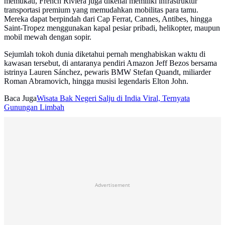
memukau, French Riviera juga dikenal memiliki infrastruktur
transportasi premium yang memudahkan mobilitas para tamu.
Mereka dapat berpindah dari Cap Ferrat, Cannes, Antibes, hingga
Saint-Tropez menggunakan kapal pesiar pribadi, helikopter, maupun
mobil mewah dengan sopir.
Sejumlah tokoh dunia diketahui pernah menghabiskan waktu di
kawasan tersebut, di antaranya pendiri Amazon Jeff Bezos bersama
istrinya Lauren Sánchez, pewaris BMW Stefan Quandt, miliarder
Roman Abramovich, hingga musisi legendaris Elton John.
Baca Juga
Wisata Bak Negeri Salju di India Viral, Ternyata
Gunungan Limbah
Advertisement