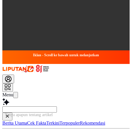
Iklan - Scroll ke bawah untuk melanjutkan
Menu
Tanya apapun tentang artikel ini...
Berita Utama
Cek Fakta
Terkini
Terpopuler
Rekomendasi