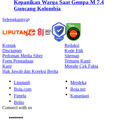
Kepanikan Warga Saat Gempa M 7,4
Guncang Kolombia
Selengkapnya
Kontak
Redaksi
Disclaimer
Kode Etik
Pedoman Media Siber
Sitemap
Form Pengaduan
Tentang Kami
Karir
Metode Cek Fakta
Hak Jawab dan Koreksi Berita
Liputan6
Merdeka
Bola.com
Bola.net
Fimela
Kapanlagi
Brilio
Connect with us