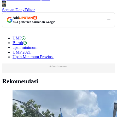
Septian Deny
Editor
Add
as a preferred source on Google
UMP
Buruh
upah minimum
UMP 2021
Upah Minimum Provinsi
Advertisement
Rekomendasi