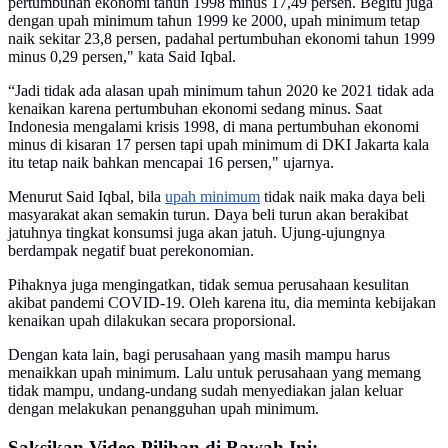
pertumbuhan ekonomi tahun 1998 minus 17,49 persen. Begitu juga
dengan upah minimum tahun 1999 ke 2000, upah minimum tetap
naik sekitar 23,8 persen, padahal pertumbuhan ekonomi tahun 1999
minus 0,29 persen," kata Said Iqbal.
“Jadi tidak ada alasan upah minimum tahun 2020 ke 2021 tidak ada
kenaikan karena pertumbuhan ekonomi sedang minus. Saat
Indonesia mengalami krisis 1998, di mana pertumbuhan ekonomi
minus di kisaran 17 persen tapi upah minimum di DKI Jakarta kala
itu tetap naik bahkan mencapai 16 persen," ujarnya.
Menurut Said Iqbal, bila
upah minimum
tidak naik maka daya beli
masyarakat akan semakin turun. Daya beli turun akan berakibat
jatuhnya tingkat konsumsi juga akan jatuh. Ujung-ujungnya
berdampak negatif buat perekonomian.
Pihaknya juga mengingatkan, tidak semua perusahaan kesulitan
akibat pandemi COVID-19. Oleh karena itu, dia meminta kebijakan
kenaikan upah dilakukan secara proporsional.
Dengan kata lain, bagi perusahaan yang masih mampu harus
menaikkan upah minimum. Lalu untuk perusahaan yang memang
tidak mampu, undang-undang sudah menyediakan jalan keluar
dengan melakukan penangguhan upah minimum.
Saksikan Video Pilihan di Bawah Ini: