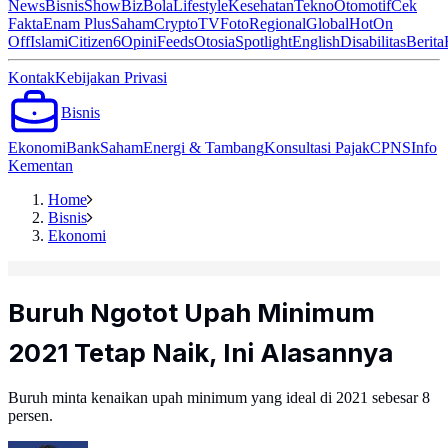
News
Bisnis
ShowBiz
Bola
Lifestyle
Kesehatan
Tekno
Otomotif
Cek
Fakta
Enam Plus
Saham
Crypto
TV
Foto
Regional
Global
Hot
On
Off
Islami
Citizen6
Opini
Feeds
Otosia
Spotlight
English
Disabilitas
Berita
Kontak
Kebijakan Privasi
Bisnis
Ekonomi
Bank
Saham
Energi & Tambang
Konsultasi Pajak
CPNS
Info
Kementan
Home
Bisnis
Ekonomi
Buruh Ngotot Upah Minimum
2021 Tetap Naik, Ini Alasannya
Buruh minta kenaikan upah minimum yang ideal di 2021 sebesar 8
persen.