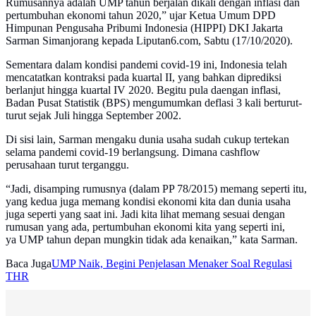
Rumusannya adalah UMP tahun berjalan dikali dengan inflasi dan
pertumbuhan ekonomi tahun 2020,” ujar Ketua Umum DPD
Himpunan Pengusaha Pribumi Indonesia (HIPPI) DKI Jakarta
Sarman Simanjorang kepada Liputan6.com, Sabtu (17/10/2020).
Sementara dalam kondisi pandemi covid-19 ini, Indonesia telah
mencatatkan kontraksi pada kuartal II, yang bahkan diprediksi
berlanjut hingga kuartal IV 2020. Begitu pula daengan inflasi,
Badan Pusat Statistik (BPS) mengumumkan deflasi 3 kali berturut-
turut sejak Juli hingga September 2002.
Di sisi lain, Sarman mengaku dunia usaha sudah cukup tertekan
selama pandemi covid-19 berlangsung. Dimana cashflow
perusahaan turut terganggu.
“Jadi, disamping rumusnya (dalam PP 78/2015) memang seperti itu,
yang kedua juga memang kondisi ekonomi kita dan dunia usaha
juga seperti yang saat ini. Jadi kita lihat memang sesuai dengan
rumusan yang ada, pertumbuhan ekonomi kita yang seperti ini,
ya UMP tahun depan mungkin tidak ada kenaikan,” kata Sarman.
Baca Juga
UMP Naik, Begini Penjelasan Menaker Soal Regulasi
THR