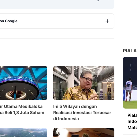
 on Google
Copy Link
PIALA
ur Utama Medikaloka
Ini 5 Wilayah dengan
a Beli 1,8 Juta Saham
Realisasi Investasi Terbesar
Pial
di Indonesia
Indo
Mat