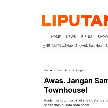
HOME
NEWS
BISNIS
SHOW
ENAM PLUS
News
Showbiz
Bola
Health
B
Home
Enam Plus
Properti
Awas. Jangan Samp
Townhouse!
Hunian yang punya ciri utama cluster deng
perumahan di kota-kota besar.