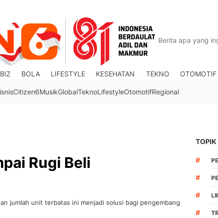
BIZ
BOLA
LIFESTYLE
KESEHATAN
TEKNO
OTOMOTIF
isnis
Citizen6
Musik
Global
Tekno
Lifestyle
Otomotif
Regional
TOPIK
ai Rugi Beli
#
P
#
PE
#
LI
an jumlah unit terbatas ini menjadi solusi bagi pengembang
#
T