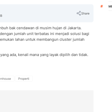
#
M
Share
IB
buh bak cendawan di musim hujan di Jakarta.
dengan jumlah unit terbatas ini menjadi solusi bagi
nemukan lahan untuk membangun cluster jumlah
Copy Link
yang ada, kenali mana yang layak dipilih dan tidak.
wnhouse
Properti