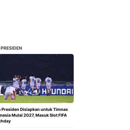
Sport
Berita Bola Terkini, Ja
Klasemen, Hasil Liga
 PRESIDEN
a Presiden Disiapkan untuk Timnas
nesia Mulai 2027, Masuk Slot FIFA
chday