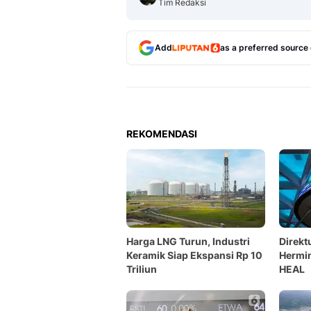
Tim Redaksi
Add
as a preferred source
REKOMENDASI
Harga LNG Turun, Industri
Direkt
Keramik Siap Ekspansi Rp 10
Hermin
Triliun
HEAL