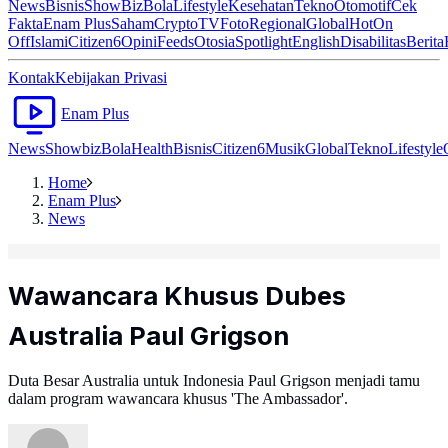
News
Bisnis
ShowBiz
Bola
Lifestyle
Kesehatan
Tekno
Otomotif
Cek
Fakta
Enam Plus
Saham
Crypto
TV
Foto
Regional
Global
Hot
On
Off
Islami
Citizen6
Opini
Feeds
Otosia
Spotlight
English
Disabilitas
Berita
Kontak
Kebijakan Privasi
Enam Plus
News
Showbiz
Bola
Health
Bisnis
Citizen6
Musik
Global
Tekno
Lifestyle
Home
Enam Plus
News
Wawancara Khusus Dubes
Australia Paul Grigson
Duta Besar Australia untuk Indonesia Paul Grigson menjadi tamu
dalam program wawancara khusus 'The Ambassador'.