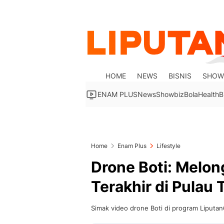
HOME
NEWS
BISNIS
SHOW
ENAM PLUS
News
Showbiz
Bola
Health
B
Home
Enam Plus
Lifestyle
Drone Boti: Melon
Terakhir di Pulau 
Simak video drone Boti di program Liputan