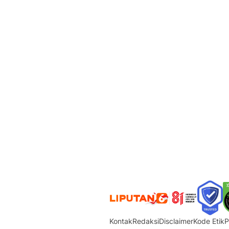
Kontak
Redaksi
Disclaimer
Kode Etik
P