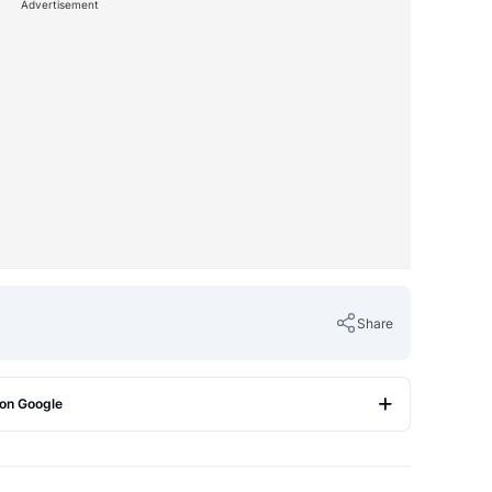
Advertisement
Share
 on Google
Copy Link