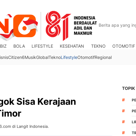
BIZ
BOLA
LIFESTYLE
KESEHATAN
TEKNO
OTOMOTIF
isnis
Citizen6
Musik
Global
Tekno
Lifestyle
Otomotif
Regional
TOPIK
gok Sisa Kerajaan
#
P
Timor
#
PE
#
LI
6.com di Langit Indonesia.
#
T