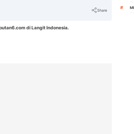
#
M
Share
putan6.com di Langit Indonesia.
Copy Link