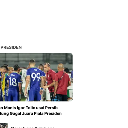
Sport
Berita Bola Terkini, Ja
Klasemen, Hasil Liga
 PRESIDEN
n Manis Igor Tolic usai Persib
ung Gagal Juara Piala Presiden