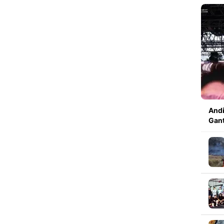
Andi
Gant