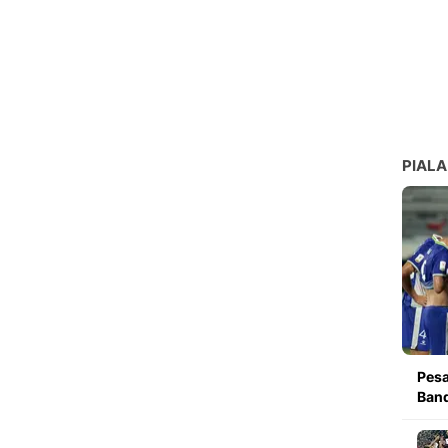
PIALA
Pesa
Band