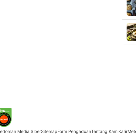
edoman Media Siber
Sitemap
Form Pengaduan
Tentang Kami
Karir
Met