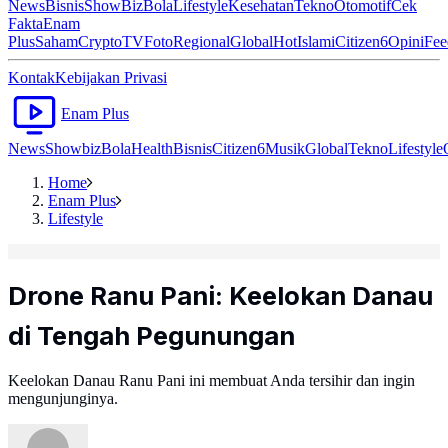
News
Bisnis
ShowBiz
Bola
Lifestyle
Kesehatan
Tekno
Otomotif
Cek
Fakta
Enam
Plus
Saham
Crypto
TV
Foto
Regional
Global
Hot
Islami
Citizen6
Opini
Fee
Kontak
Kebijakan Privasi
Enam Plus
News
Showbiz
Bola
Health
Bisnis
Citizen6
Musik
Global
Tekno
Lifestyle
Home
Enam Plus
Lifestyle
Drone Ranu Pani: Keelokan Danau
di Tengah Pegunungan
Keelokan Danau Ranu Pani ini membuat Anda tersihir dan ingin
mengunjunginya.