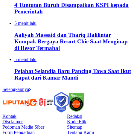
4 Tuntutan Buruh Disampaikan KSPI kepada
Pemerintah
5 menit lalu
Aaliyah Massaid dan Thariq Halilintar
Kompak Bergaya Resort Chic Saat Menginap
di Resor Termahal
5 menit lalu
Pejabat Selandia Baru Pancing Tawa Saat Ikut
Rapat dari Kamar Mandi
Selengkapnya
Kontak
Redaksi
Disclaimer
Kode Etik
Pedoman Media Siber
Sitemap
Form Pengaduan
Tentang Kami