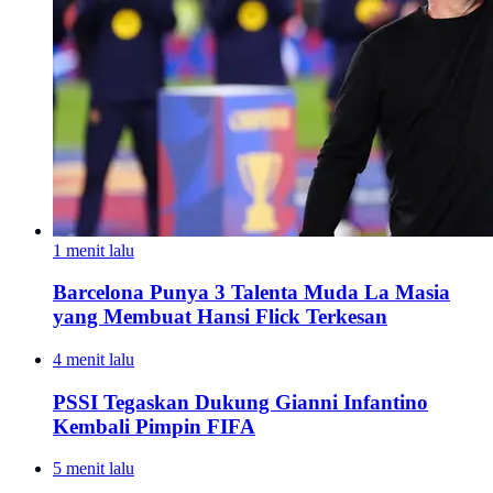
1 menit lalu
Barcelona Punya 3 Talenta Muda La Masia
yang Membuat Hansi Flick Terkesan
4 menit lalu
PSSI Tegaskan Dukung Gianni Infantino
Kembali Pimpin FIFA
5 menit lalu