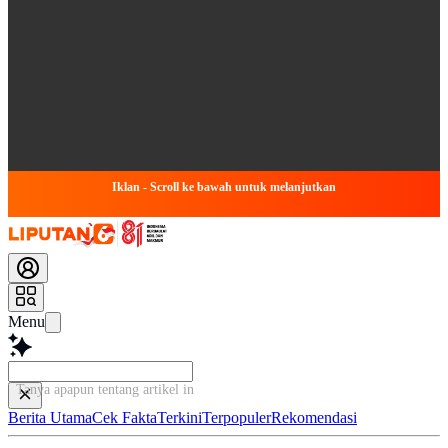
Iklan - Scroll ke bawah untuk melanjutkan
Menu
Tanya apapun tentang artikel ini...
Berita Utama
Cek Fakta
Terkini
Terpopuler
Rekomendasi