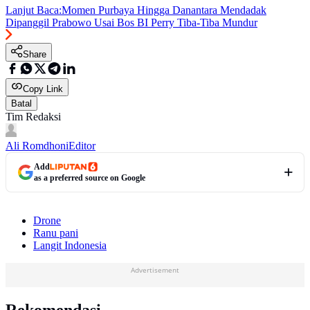
Lanjut Baca:
Momen Purbaya Hingga Danantara Mendadak
Dipanggil Prabowo Usai Bos BI Perry Tiba-Tiba Mundur
Share
Copy Link
Batal
Tim Redaksi
Ali Romdhoni
Editor
Add
as a preferred source on Google
Drone
Ranu pani
Langit Indonesia
Advertisement