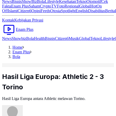
News
Bisnis
ShowBiz
Bola
Lifestyle
Kesehatan
Tekno
Otomotif
Cek
Fakta
Enam Plus
Saham
Crypto
TV
Foto
Regional
Global
Hot
On
Off
Islami
Citizen6
Opini
Feeds
Otosia
Spotlight
English
Disabilitas
Berita
Kontak
Kebijakan Privasi
Enam Plus
News
Showbiz
Bola
Health
Bisnis
Citizen6
Musik
Global
Tekno
Lifestyle
Home
Enam Plus
Bola
Hasil Liga Europa: Athletic 2 - 3
Torino
Hasil Liga Europa antara Athletic melawan Torino.