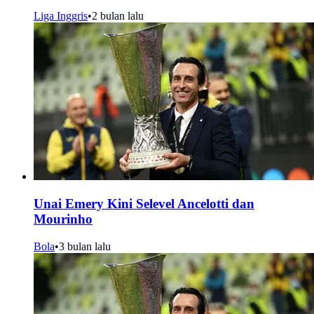
Liga Inggris
•
2 bulan lalu
Unai Emery Kini Selevel Ancelotti dan
Mourinho
Bola
•
3 bulan lalu