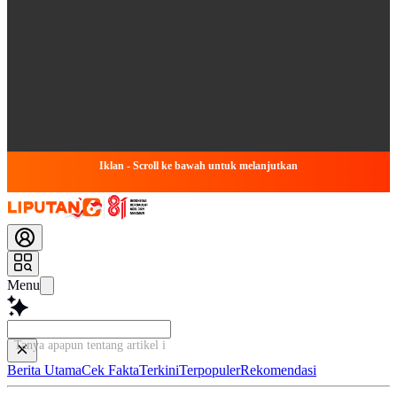
Iklan - Scroll ke bawah untuk melanjutkan
Menu
Tanya apapun tentang artikel ini...
Berita Utama
Cek Fakta
Terkini
Terpopuler
Rekomendasi