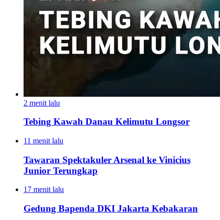
2 menit lalu
Tebing Kawah Danau Kelimutu Longsor
11 menit lalu
Tawaran Spektakuler Arsenal ke Vinicius
Junior Terungkap
17 menit lalu
Gedung Bapenda DKI Jakarta Kebakaran