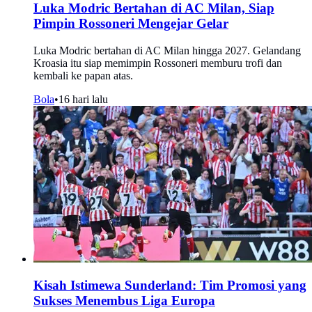
Luka Modric Bertahan di AC Milan, Siap
Pimpin Rossoneri Mengejar Gelar
Luka Modric bertahan di AC Milan hingga 2027. Gelandang
Kroasia itu siap memimpin Rossoneri memburu trofi dan
kembali ke papan atas.
Bola
•
16 hari lalu
Kisah Istimewa Sunderland: Tim Promosi yang
Sukses Menembus Liga Europa