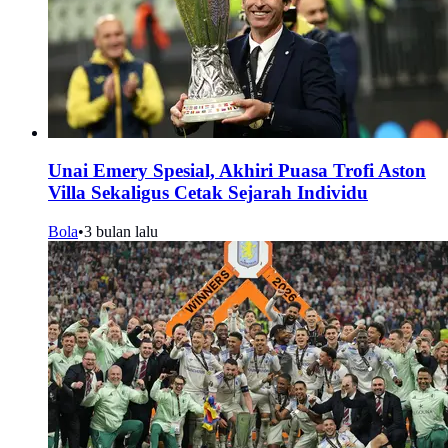
Unai Emery Spesial, Akhiri Puasa Trofi Aston
Villa Sekaligus Cetak Sejarah Individu
Bola
•
3 bulan lalu