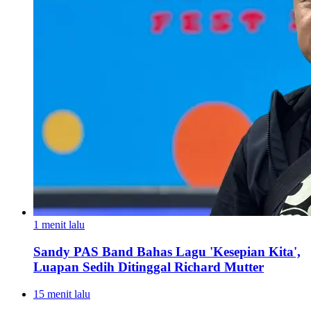
1 menit lalu
Sandy PAS Band Bahas Lagu 'Kesepian Kita',
Luapan Sedih Ditinggal Richard Mutter
15 menit lalu