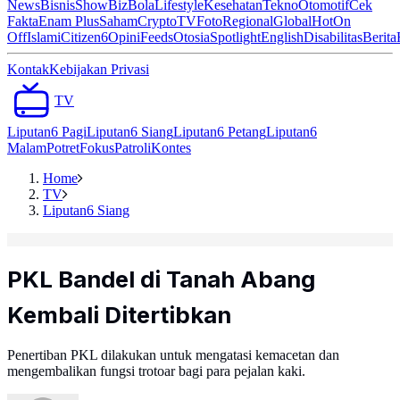
News
Bisnis
ShowBiz
Bola
Lifestyle
Kesehatan
Tekno
Otomotif
Cek
Fakta
Enam Plus
Saham
Crypto
TV
Foto
Regional
Global
Hot
On
Off
Islami
Citizen6
Opini
Feeds
Otosia
Spotlight
English
Disabilitas
Berita
Kontak
Kebijakan Privasi
TV
Liputan6 Pagi
Liputan6 Siang
Liputan6 Petang
Liputan6
Malam
Potret
Fokus
Patroli
Kontes
Home
TV
Liputan6 Siang
PKL Bandel di Tanah Abang
Kembali Ditertibkan
Penertiban PKL dilakukan untuk mengatasi kemacetan dan
mengembalikan fungsi trotoar bagi para pejalan kaki.