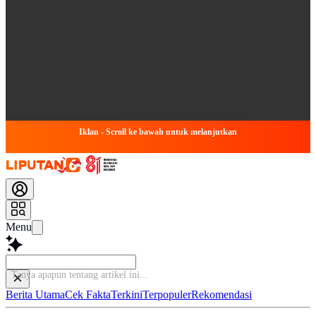
Iklan - Scroll ke bawah untuk melanjutkan
Menu
Tanya apapun tentang artikel ini...
Berita Utama
Cek Fakta
Terkini
Terpopuler
Rekomendasi