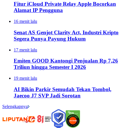
Fitur iCloud Private Relay Apple Bocorkan
Alamat IP Pengguna
16 menit lalu
Senat AS Genjot Clarity Act, Industri Kripto
Segera Punya Payung Hukum
17 menit lalu
Emiten GOOD Kantongi Penjualan Rp 7,26
Triliun hingga Semester I 2026
19 menit lalu
AI Bikin Parkir Semudah Tekan Tombol,
Jaecoo J7 SVP Jadi Sorotan
Selengkapnya