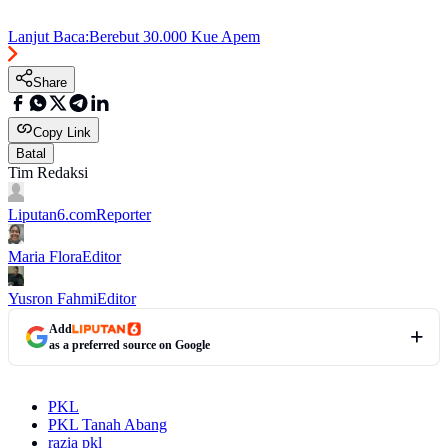
Lanjut Baca:
Berebut 30.000 Kue Apem
Share
Copy Link
Batal
Tim Redaksi
Liputan6.com
Reporter
Maria Flora
Editor
Yusron Fahmi
Editor
Add
as a preferred source on Google
PKL
PKL Tanah Abang
razia pkl