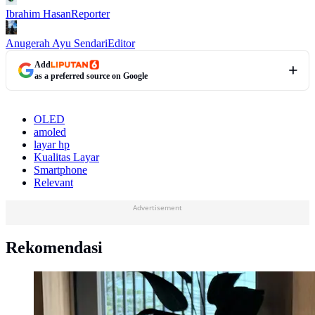
Ibrahim Hasan
Reporter
Anugerah Ayu Sendari
Editor
Add
as a preferred source on Google
OLED
amoled
layar hp
Kualitas Layar
Smartphone
Relevant
Advertisement
Rekomendasi