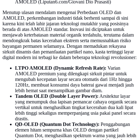
AMOLED (Liputan6.com/Giovani Dio Prasasti)
Menutup ulasan mendalam mengenai Perbedaan OLED dan
AMOLED, perkembangan industri tidak berhenti sampai di sini
karena kini telah lahir jajaran teknologi mutakhir yang posisinya
berada di atas AMOLED standar. Inovasi ini diciptakan untuk
menjawab keterbatasan material organik terdahulu, terutama dalam
mendongkrak batas kecerahan ekstrem serta memusnahkan risiko
bayangan permanen selamanya. Dengan memadukan rekayasa
sirkuit dinamis dan pemanfaatan partikel nano, kasta tertinggi layar
digital modern ini terbagi ke dalam beberapa teknologi revolusioner:
LTPO AMOLED (Dynamic Refresh Rate):
Varian
AMOLED premium yang dilengkapi sirkuit pintar untuk
mengubah kecepatan layar secara otomatis dari 1Hz hingga
120Hz, membuat konsumsi daya baterai gawai menjadi jauh
lebih hemat saat menampilkan gambar diam.
Tandem OLED (Double Layer Power):
Arsitektur layar
yang menumpuk dua lapisan pemancar cahaya organik secara
vertikal untuk menghasilkan tingkat kecerahan dua kali lipat
lebih tinggi sekaligus memperpanjang usia pakai panel secara
drastis.
QD-OLED (Quantum Dot Technology):
Penggabungan
elemen hitam sempurna khas OLED dengan partikel
Quantum Dot, menghasilkan spektrum warna yang jauh lebih