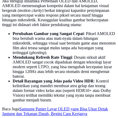
Jika menguji dinamika Perbedaan OLED dan AMOLED,
AMOLED memenangkan kompetisi dalam hal ketajaman visual
bergerak (
motion clarity
) berkat integrasi kapasitor penyimpanan
yang mempercepat waktu respons piksel secara masif hingga
hitungan mikrodetik. Keunggulan kualitas gambar berkecepatan
tinggi ini didasari oleh faktor pendukung utama:
Perubahan Gambar yang Sangat Cepat
: Piksel AMOLED
bisa berubah warna atau mati-nyala dalam hitungan
mikrodetik, sehingga visual saat bermain game atau menonton
film aksi terasa sangat mulus tanpa ada bayangan yang
tertinggal (
ghosting
).
Mendukung Refresh Rate Tinggi
: Desain sirkuit aktif
AMOLED sangat cocok dipadukan dengan teknologi layar
modern seperti LTPO, yang bisa mengubah kecepatan layar
hingga 120Hz atau lebih secara otomatis demi menghemat
baterai.
Detail Bayangan yang Jelas pada Video HDR
: Kontrol
kelistrikan yang mandiri membuat area gelap dan terang
dalam format video kelas atas (seperti HDR10+ atau Dolby
Vision) terlihat memiliki tekstur yang nyata tanpa membuat
gambar menjadi buram.
Baca Juga
Samsung Pamer Layar OLED yang Bisa Ukur Detak
Jantung dan Tekanan Darah, Begini Cara Kerjanya