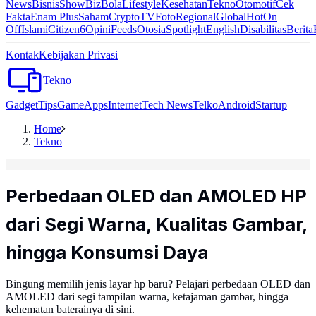
News
Bisnis
ShowBiz
Bola
Lifestyle
Kesehatan
Tekno
Otomotif
Cek
Fakta
Enam Plus
Saham
Crypto
TV
Foto
Regional
Global
Hot
On
Off
Islami
Citizen6
Opini
Feeds
Otosia
Spotlight
English
Disabilitas
Berita
Kontak
Kebijakan Privasi
Tekno
Gadget
Tips
Game
Apps
Internet
Tech News
Telko
Android
Startup
Home
Tekno
Perbedaan OLED dan AMOLED HP
dari Segi Warna, Kualitas Gambar,
hingga Konsumsi Daya
Bingung memilih jenis layar hp baru? Pelajari perbedaan OLED dan
AMOLED dari segi tampilan warna, ketajaman gambar, hingga
kehematan baterainya di sini.