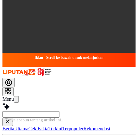
Iklan - Scroll ke bawah untuk melanjutkan
Menu
Baca le
Berita Utama
Cek Fakta
Terkini
Terpopuler
Rekomendasi