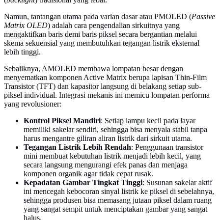
Namun, tantangan utama pada varian dasar atau PMOLED (
Passive
Matrix OLED
) adalah cara pengendalian sirkuitnya yang
mengaktifkan baris demi baris piksel secara bergantian melalui
skema sekuensial yang membutuhkan tegangan listrik eksternal
lebih tinggi.
Sebaliknya, AMOLED membawa lompatan besar dengan
menyematkan komponen Active Matrix berupa lapisan Thin-Film
Transistor (TFT) dan kapasitor langsung di belakang setiap sub-
piksel individual. Integrasi mekanis ini memicu lompatan performa
yang revolusioner:
Kontrol Piksel Mandiri
: Setiap lampu kecil pada layar
memiliki sakelar sendiri, sehingga bisa menyala stabil tanpa
harus mengantre giliran aliran listrik dari sirkuit utama.
Tegangan Listrik Lebih Rendah
: Penggunaan transistor
mini membuat kebutuhan listrik menjadi lebih kecil, yang
secara langsung mengurangi efek panas dan menjaga
komponen organik agar tidak cepat rusak.
Kepadatan Gambar Tingkat Tinggi
: Susunan sakelar aktif
ini mencegah kebocoran sinyal listrik ke piksel di sebelahnya,
sehingga produsen bisa memasang jutaan piksel dalam ruang
yang sangat sempit untuk menciptakan gambar yang sangat
halus.