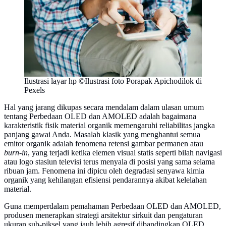
Ilustrasi layar hp ©Ilustrasi foto Porapak Apichodilok di
Pexels
Hal yang jarang dikupas secara mendalam dalam ulasan umum
tentang Perbedaan OLED dan AMOLED adalah bagaimana
karakteristik fisik material organik memengaruhi reliabilitas jangka
panjang gawai Anda. Masalah klasik yang menghantui semua
emitor organik adalah fenomena retensi gambar permanen atau
burn-in
, yang terjadi ketika elemen visual statis seperti bilah navigasi
atau logo stasiun televisi terus menyala di posisi yang sama selama
ribuan jam. Fenomena ini dipicu oleh degradasi senyawa kimia
organik yang kehilangan efisiensi pendarannya akibat kelelahan
material.
Guna memperdalam pemahaman Perbedaan OLED dan AMOLED,
produsen menerapkan strategi arsitektur sirkuit dan pengaturan
ukuran sub-piksel yang jauh lebih agresif dibandingkan OLED