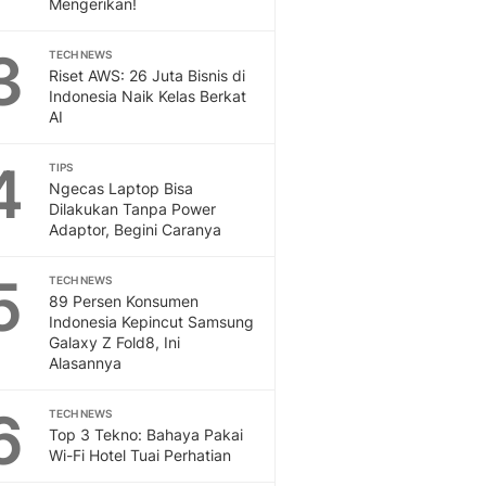
Mengerikan!
Sport
Berita Bola Terkini, Ja
3
Klasemen, Hasil Liga
TECH NEWS
Riset AWS: 26 Juta Bisnis di
Indonesia Naik Kelas Berkat
AI
4
TIPS
Ngecas Laptop Bisa
Dilakukan Tanpa Power
Adaptor, Begini Caranya
5
TECH NEWS
89 Persen Konsumen
Indonesia Kepincut Samsung
Galaxy Z Fold8, Ini
Alasannya
6
TECH NEWS
Top 3 Tekno: Bahaya Pakai
Wi-Fi Hotel Tuai Perhatian