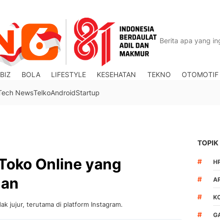
BIZ
BOLA
LIFESTYLE
KESEHATAN
TEKNO
OTOMOTIF
Tech News
Telko
Android
Startup
TOPIK
i Toko Online yang
#
H
uan
#
A
#
K
ak jujur, terutama di platform Instagram.
#
G