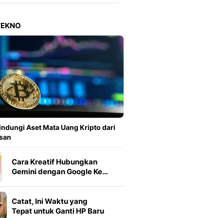
Berita Daerah Dan Peri
Terbaru
Global
TEKNO
Berita Internasional, Sa
Inspiratif, Unik, Dan M
Hot
Hot Liputan6.com Menya
Dan Terbaru
On Off
On Off Liputan6: Sinop
& Berita Bisnis Digital
Islami
indungi Aset Mata Uang Kripto dari
Berita & Kajian Islami
san
Hikmah - Liputan6
Citizen6
Cara Kreatif Hubungkan
Berita Citizen6 - Medi
Gemini dengan Google Ke…
Liputan6.com
Opini
Catat, Ini Waktu yang
Opini Liputan6: Analis
Tepat untuk Ganti HP Baru
Pandang Dan Perspekti