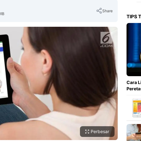
Share
WIB
TIPS 
Copy Link
Cara L
Pereta
Perbesar