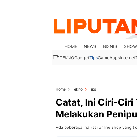
HOME
NEWS
BISNIS
SHOW
TEKNO
Gadget
Tips
Game
Apps
Internet
Home
Tekno
Tips
Catat, Ini Ciri-Cir
Melakukan Penip
Ada beberapa indikasi online shop yang tid