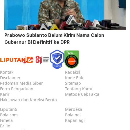
Prabowo Subianto Belum Kirim Nama Calon
Gubernur BI Definitif ke DPR
Kontak
Redaksi
Disclaimer
Kode Etik
Pedoman Media Siber
Sitemap
Form Pengaduan
Tentang Kami
Karir
Metode Cek Fakta
Hak Jawab dan Koreksi Berita
Liputan6
Merdeka
Bola.com
Bola.net
Fimela
Kapanlagi
Brilio