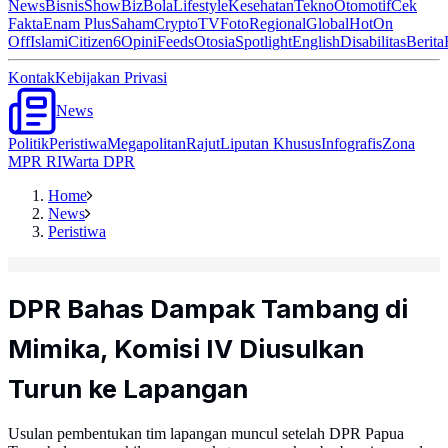
News
Bisnis
ShowBiz
Bola
Lifestyle
Kesehatan
Tekno
Otomotif
Cek
Fakta
Enam Plus
Saham
Crypto
TV
Foto
Regional
Global
Hot
On
Off
Islami
Citizen6
Opini
Feeds
Otosia
Spotlight
English
Disabilitas
Berita
Kontak
Kebijakan Privasi
News
Politik
Peristiwa
Megapolitan
Rajut
Liputan Khusus
Infografis
Zona
MPR RI
Warta DPR
Home
News
Peristiwa
DPR Bahas Dampak Tambang di
Mimika, Komisi IV Diusulkan
Turun ke Lapangan
Usulan pembentukan tim lapangan muncul setelah DPR Papua