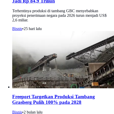
Jadi Rp 84,9 Triliun
Terhentinya produksi di tambang GBC menyebabkan
proyeksi penerimaan negara pada 2026 turun menjadi US$
2,6 miliar.
Bisnis
•
25 hari lalu
Freeport Targetkan Produksi Tambang
Grasberg Pulih 100% pada 2028
Bisnis
•
2 bulan lalu