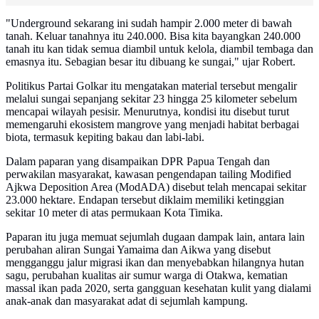
"Underground sekarang ini sudah hampir 2.000 meter di bawah
tanah. Keluar tanahnya itu 240.000. Bisa kita bayangkan 240.000
tanah itu kan tidak semua diambil untuk kelola, diambil tembaga dan
emasnya itu. Sebagian besar itu dibuang ke sungai," ujar Robert.
Politikus Partai Golkar itu mengatakan material tersebut mengalir
melalui sungai sepanjang sekitar 23 hingga 25 kilometer sebelum
mencapai wilayah pesisir. Menurutnya, kondisi itu disebut turut
memengaruhi ekosistem mangrove yang menjadi habitat berbagai
biota, termasuk kepiting bakau dan labi-labi.
Dalam paparan yang disampaikan DPR Papua Tengah dan
perwakilan masyarakat, kawasan pengendapan tailing Modified
Ajkwa Deposition Area (ModADA) disebut telah mencapai sekitar
23.000 hektare. Endapan tersebut diklaim memiliki ketinggian
sekitar 10 meter di atas permukaan Kota Timika.
Paparan itu juga memuat sejumlah dugaan dampak lain, antara lain
perubahan aliran Sungai Yamaima dan Aikwa yang disebut
mengganggu jalur migrasi ikan dan menyebabkan hilangnya hutan
sagu, perubahan kualitas air sumur warga di Otakwa, kematian
massal ikan pada 2020, serta gangguan kesehatan kulit yang dialami
anak-anak dan masyarakat adat di sejumlah kampung.