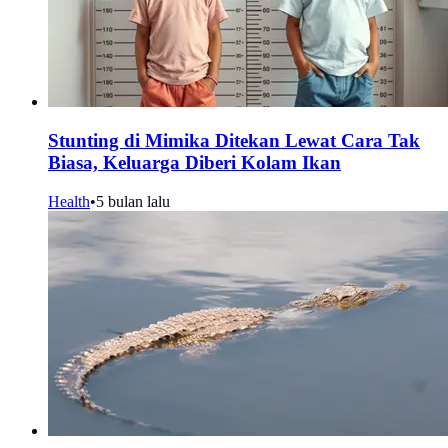
Stunting di Mimika Ditekan Lewat Cara Tak
Biasa, Keluarga Diberi Kolam Ikan
Health
•
5 bulan lalu