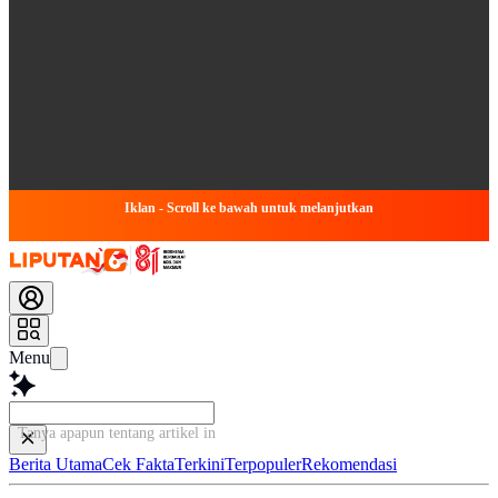
Iklan - Scroll ke bawah untuk melanjutkan
Menu
Tanya apapun tentang artikel ini...
Berita Utama
Cek Fakta
Terkini
Terpopuler
Rekomendasi