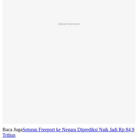
Advertisement
Baca Juga
Setoran Freeport ke Negara Diprediksi Naik Jadi Rp 84,9
Triliun