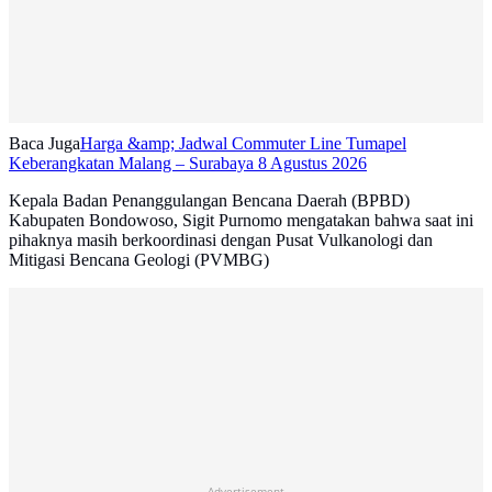
Baca Juga
Harga &amp; Jadwal Commuter Line Tumapel
Keberangkatan Malang – Surabaya 8 Agustus 2026
Kepala Badan Penanggulangan Bencana Daerah (BPBD)
Kabupaten Bondowoso, Sigit Purnomo mengatakan bahwa saat ini
pihaknya masih berkoordinasi dengan Pusat Vulkanologi dan
Mitigasi Bencana Geologi (PVMBG)
Advertisement