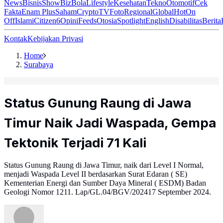
News
Bisnis
ShowBiz
Bola
Lifestyle
Kesehatan
Tekno
Otomotif
Cek
Fakta
Enam Plus
Saham
Crypto
TV
Foto
Regional
Global
Hot
On
Off
Islami
Citizen6
Opini
Feeds
Otosia
Spotlight
English
Disabilitas
Berita
Kontak
Kebijakan Privasi
Home
Surabaya
Status Gunung Raung di Jawa
Timur Naik Jadi Waspada, Gempa
Tektonik Terjadi 71 Kali
Status Gunung Raung di Jawa Timur, naik dari Level I Normal,
menjadi Waspada Level II berdasarkan Surat Edaran ( SE)
Kementerian Energi dan Sumber Daya Mineral ( ESDM) Badan
Geologi Nomor 1211. Lap/GL.04/BGV/202417 September 2024.