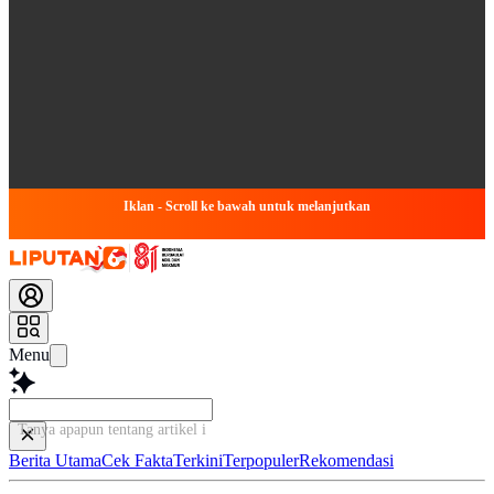
Iklan - Scroll ke bawah untuk melanjutkan
Menu
Tanya apapun tentang artikel ini...
Berita Utama
Cek Fakta
Terkini
Terpopuler
Rekomendasi