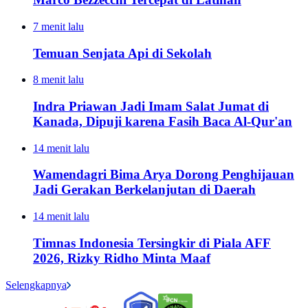
7 menit lalu
Temuan Senjata Api di Sekolah
8 menit lalu
Indra Priawan Jadi Imam Salat Jumat di
Kanada, Dipuji karena Fasih Baca Al-Qur'an
14 menit lalu
Wamendagri Bima Arya Dorong Penghijauan
Jadi Gerakan Berkelanjutan di Daerah
14 menit lalu
Timnas Indonesia Tersingkir di Piala AFF
2026, Rizky Ridho Minta Maaf
Selengkapnya