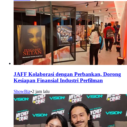
JAFF Kolaborasi dengan Perbankan, Dorong
Kesiapan Finansial Industri Perfilman
ShowBiz
•
2 jam lalu