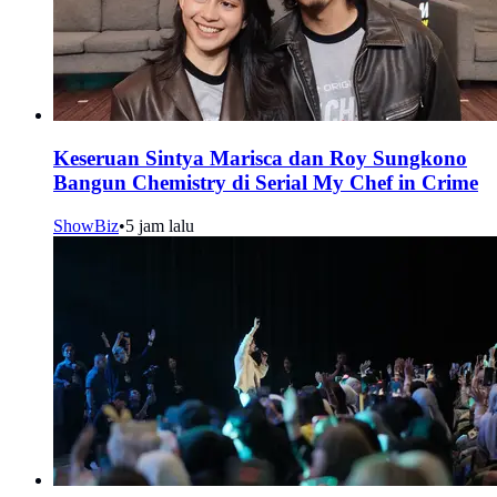
Keseruan Sintya Marisca dan Roy Sungkono
Bangun Chemistry di Serial My Chef in Crime
ShowBiz
•
5 jam lalu