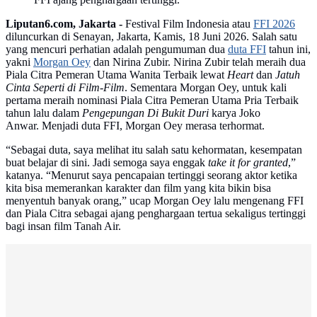
Liputan6.com, Jakarta -
Festival Film Indonesia atau
FFI 2026
diluncurkan di Senayan, Jakarta, Kamis, 18 Juni 2026. Salah satu
yang mencuri perhatian adalah pengumuman dua
duta FFI
tahun ini,
yakni
Morgan Oey
dan Nirina Zubir. Nirina Zubir telah meraih dua
Piala Citra Pemeran Utama Wanita Terbaik lewat
Heart
dan
Jatuh
Cinta Seperti di Film-Film
. Sementara Morgan Oey, untuk kali
pertama meraih nominasi Piala Citra Pemeran Utama Pria Terbaik
tahun lalu dalam
Pengepungan Di Bukit Duri
karya Joko
Anwar. Menjadi duta FFI, Morgan Oey merasa terhormat.
“Sebagai duta, saya melihat itu salah satu kehormatan, kesempatan
buat belajar di sini. Jadi semoga saya enggak
take it for granted
,”
katanya. “Menurut saya pencapaian tertinggi seorang aktor ketika
kita bisa memerankan karakter dan film yang kita bikin bisa
menyentuh banyak orang,” ucap Morgan Oey lalu mengenang FFI
dan Piala Citra sebagai ajang penghargaan tertua sekaligus tertinggi
bagi insan film Tanah Air.