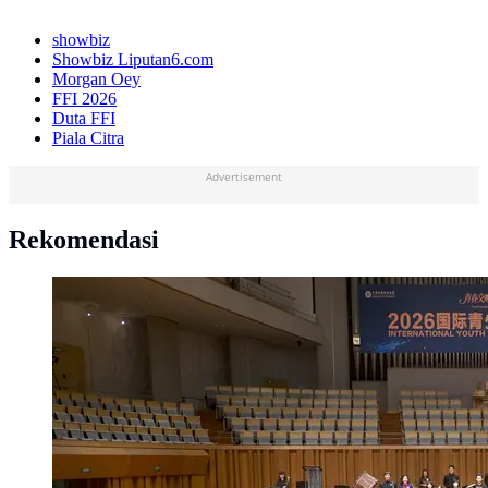
showbiz
Showbiz Liputan6.com
Morgan Oey
FFI 2026
Duta FFI
Piala Citra
Advertisement
Rekomendasi