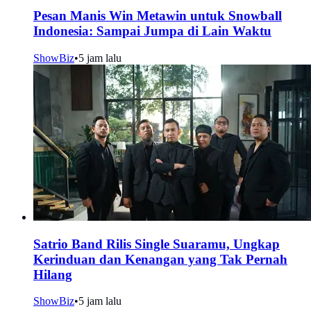
Pesan Manis Win Metawin untuk Snowball
Indonesia: Sampai Jumpa di Lain Waktu
ShowBiz
•
5 jam lalu
Satrio Band Rilis Single Suaramu, Ungkap
Kerinduan dan Kenangan yang Tak Pernah
Hilang
ShowBiz
•
5 jam lalu