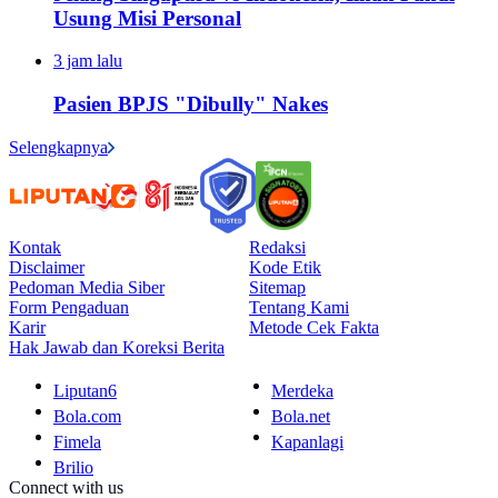
Usung Misi Personal
3 jam lalu
Pasien BPJS "Dibully" Nakes
Selengkapnya
Kontak
Redaksi
Disclaimer
Kode Etik
Pedoman Media Siber
Sitemap
Form Pengaduan
Tentang Kami
Karir
Metode Cek Fakta
Hak Jawab dan Koreksi Berita
Liputan6
Merdeka
Bola.com
Bola.net
Fimela
Kapanlagi
Brilio
Connect with us