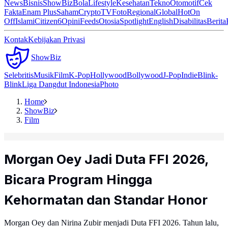
News
Bisnis
ShowBiz
Bola
Lifestyle
Kesehatan
Tekno
Otomotif
Cek
Fakta
Enam Plus
Saham
Crypto
TV
Foto
Regional
Global
Hot
On
Off
Islami
Citizen6
Opini
Feeds
Otosia
Spotlight
English
Disabilitas
Berita
Kontak
Kebijakan Privasi
ShowBiz
Selebritis
Musik
Film
K-Pop
Hollywood
Bollywood
J-Pop
Indie
Blink-
Blink
Liga Dangdut Indonesia
Photo
Home
ShowBiz
Film
Morgan Oey Jadi Duta FFI 2026,
Bicara Program Hingga
Kehormatan dan Standar Honor
Morgan Oey dan Nirina Zubir menjadi Duta FFI 2026. Tahun lalu,