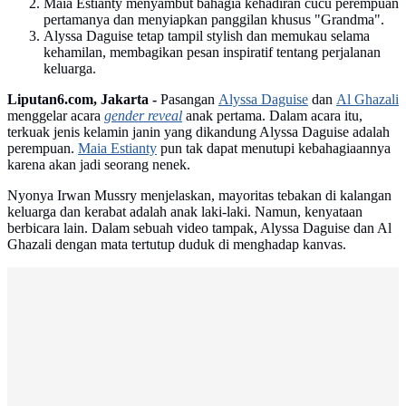
Maia Estianty menyambut bahagia kehadiran cucu perempuan
pertamanya dan menyiapkan panggilan khusus "Grandma".
Alyssa Daguise tetap tampil stylish dan memukau selama
kehamilan, membagikan pesan inspiratif tentang perjalanan
keluarga.
Liputan6.com, Jakarta -
Pasangan
Alyssa Daguise
dan
Al Ghazali
menggelar acara
gender reveal
anak pertama. Dalam acara itu,
terkuak jenis kelamin janin yang dikandung Alyssa Daguise adalah
perempuan.
Maia Estianty
pun tak dapat menutupi kebahagiaannya
karena akan jadi seorang nenek.
Nyonya Irwan Mussry menjelaskan, mayoritas tebakan di kalangan
keluarga dan kerabat adalah anak laki-laki. Namun, kenyataan
berbicara lain. Dalam sebuah video tampak, Alyssa Daguise dan Al
Ghazali dengan mata tertutup duduk di menghadap kanvas.