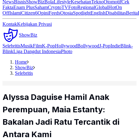
News
Bisnis
ShowBiz
Bola
Lifestyle
Kesehatan
Tekno
Otomotif
Cek
Fakta
Enam Plus
Saham
Crypto
TV
Foto
Regional
Global
Hot
On
Off
Islami
Citizen6
Opini
Feeds
Otosia
Spotlight
English
Disabilitas
Berita
Kontak
Kebijakan Privasi
ShowBiz
Selebritis
Musik
Film
K-Pop
Hollywood
Bollywood
J-Pop
Indie
Blink-
Blink
Liga Dangdut Indonesia
Photo
Home
ShowBiz
Selebritis
Alyssa Daguise Hamil Anak
Perempuan, Maia Estanty:
Bakalan Jadi Ratu Tercantik di
Antara Kami