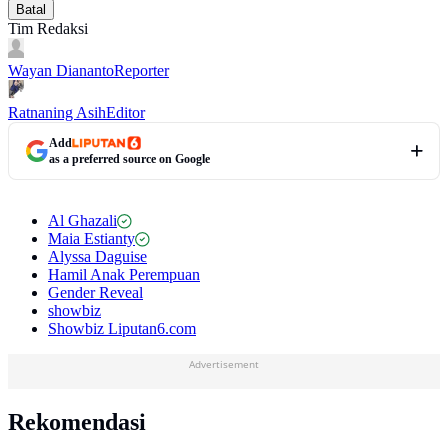
Batal
Tim Redaksi
Wayan Diananto
Reporter
Ratnaning Asih
Editor
Add
as a preferred source on Google
Al Ghazali
Maia Estianty
Alyssa Daguise
Hamil Anak Perempuan
Gender Reveal
showbiz
Showbiz Liputan6.com
Advertisement
Rekomendasi