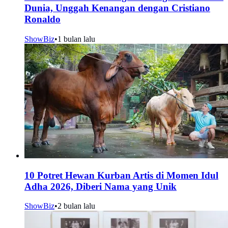
Dunia, Unggah Kenangan dengan Cristiano
Ronaldo
ShowBiz
•
1 bulan lalu
10 Potret Hewan Kurban Artis di Momen Idul
Adha 2026, Diberi Nama yang Unik
ShowBiz
•
2 bulan lalu