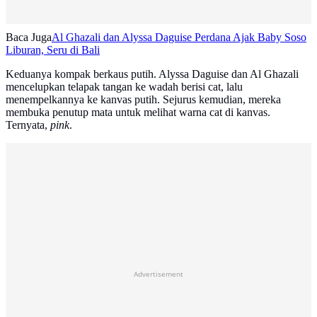
Baca Juga
Al Ghazali dan Alyssa Daguise Perdana Ajak Baby Soso
Liburan, Seru di Bali
Keduanya kompak berkaus putih. Alyssa Daguise dan Al Ghazali
mencelupkan telapak tangan ke wadah berisi cat, lalu
menempelkannya ke kanvas putih. Sejurus kemudian, mereka
membuka penutup mata untuk melihat warna cat di kanvas.
Ternyata,
pink
.
Advertisement