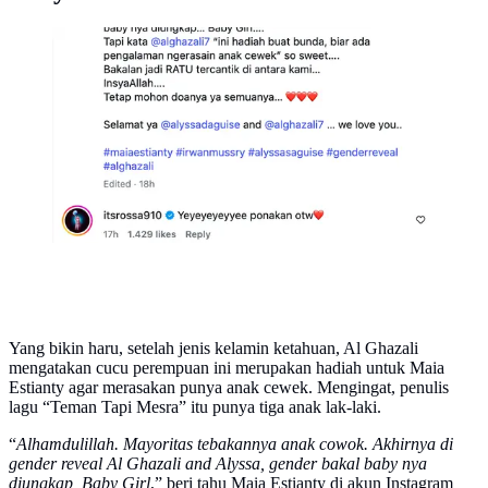
Alyssa Daguise dan Al Ghazali segera menyambut
kelahiran anak pertama berjenis kelamin perempuan.
Maia Estanty tak dapat sembunyikan kebahagiaan.
(Foto: Dok. Instagram @maiaestiantyreal)
Yang bikin haru, setelah jenis kelamin ketahuan, Al Ghazali
mengatakan cucu perempuan ini merupakan hadiah untuk Maia
Estianty agar merasakan punya anak cewek. Mengingat, penulis
lagu “Teman Tapi Mesra” itu punya tiga anak lak-laki.
“
Alhamdulillah. Mayoritas tebakannya anak cowok. Akhirnya di
gender reveal Al Ghazali and Alyssa, gender bakal baby nya
diungkap, Baby Girl
,” beri tahu Maia Estianty di akun Instagram