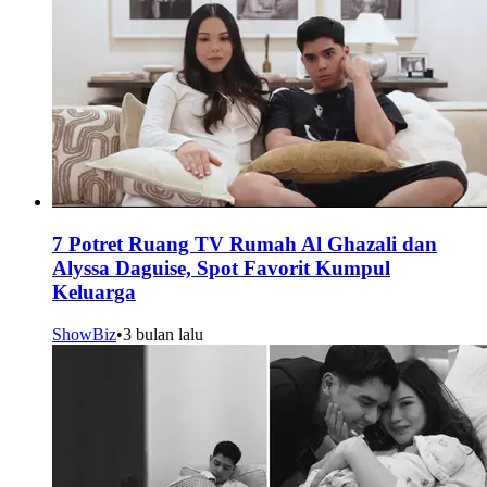
7 Potret Ruang TV Rumah Al Ghazali dan
Alyssa Daguise, Spot Favorit Kumpul
Keluarga
ShowBiz
•
3 bulan lalu