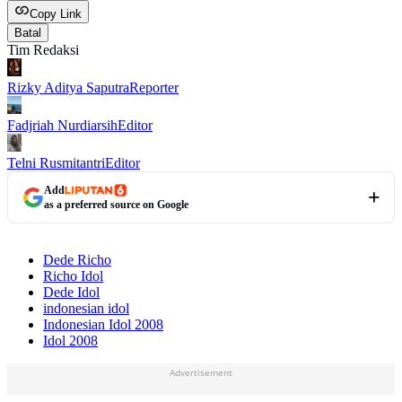
Copy Link
Batal
Tim Redaksi
Rizky Aditya Saputra
Reporter
Fadjriah Nurdiarsih
Editor
Telni Rusmitantri
Editor
Add
as a preferred source on Google
Dede Richo
Richo Idol
Dede Idol
indonesian idol
Indonesian Idol 2008
Idol 2008
Advertisement