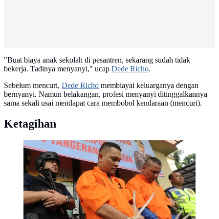
"Buat biaya anak sekolah di pesantren, sekarang sudah tidak
bekerja. Tadinya menyanyi," ucap
Dede Richo
.
Sebelum mencuri,
Dede Richo
membiayai keluarganya dengan
bernyanyi. Namun belakangan, profesi menyanyi ditinggalkannya
sama sekali usai mendapat cara membobol kendaraan (mencuri).
Ketagihan
Polisi menunjukkan tersangka finalis Indonesian Idol
2008 Dede Richo saat rilis pengungkapan pencurian
dengan pemberatan di Mapolsek Serpong, Tangsel
(19/09). Dede memperagakan bagaimana cara
memecahkan kaca mobil. (merdeka.com / Arie Basuki)