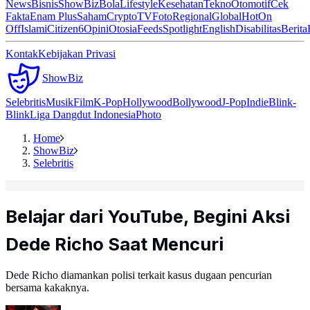
News
Bisnis
ShowBiz
Bola
Lifestyle
Kesehatan
Tekno
Otomotif
Cek
Fakta
Enam Plus
Saham
Crypto
TV
Foto
Regional
Global
Hot
On
Off
Islami
Citizen6
Opini
Otosia
Feeds
Spotlight
English
Disabilitas
Berita
Kontak
Kebijakan Privasi
ShowBiz
Selebritis
Musik
Film
K-Pop
Hollywood
Bollywood
J-Pop
Indie
Blink-
Blink
Liga Dangdut Indonesia
Photo
Home
ShowBiz
Selebritis
Belajar dari YouTube, Begini Aksi
Dede Richo Saat Mencuri
Dede Richo diamankan polisi terkait kasus dugaan pencurian
bersama kakaknya.