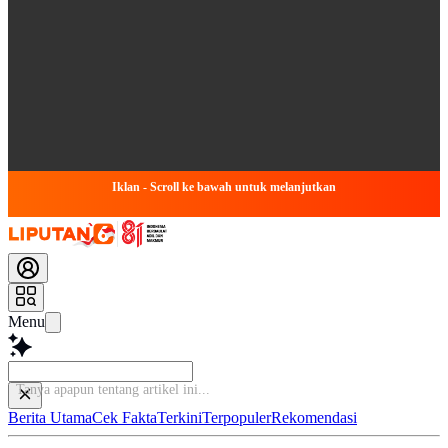
Iklan - Scroll ke bawah untuk melanjutkan
Menu
Tanya apapun tentang artikel ini...
Berita Utama
Cek Fakta
Terkini
Terpopuler
Rekomendasi