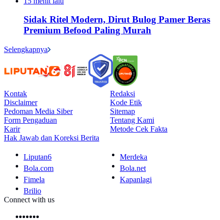
15 menit lalu
Sidak Ritel Modern, Dirut Bulog Pamer Beras
Premium Befood Paling Murah
Selengkapnya
Kontak
Redaksi
Disclaimer
Kode Etik
Pedoman Media Siber
Sitemap
Form Pengaduan
Tentang Kami
Karir
Metode Cek Fakta
Hak Jawab dan Koreksi Berita
Liputan6
Merdeka
Bola.com
Bola.net
Fimela
Kapanlagi
Brilio
Connect with us