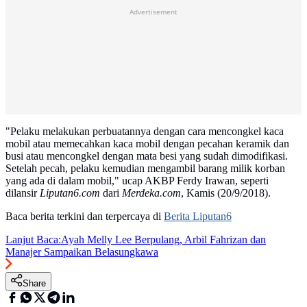
Advertisement
"Pelaku melakukan perbuatannya dengan cara mencongkel kaca
mobil atau memecahkan kaca mobil dengan pecahan keramik dan
busi atau mencongkel dengan mata besi yang sudah dimodifikasi.
Setelah pecah, pelaku kemudian mengambil barang milik korban
yang ada di dalam mobil," ucap AKBP Ferdy Irawan, seperti
dilansir
Liputan6.com
dari
Merdeka.com
, Kamis (20/9/2018).
Baca berita terkini dan terpercaya di
Berita Liputan6
Lanjut Baca:
Ayah Melly Lee Berpulang, Arbil Fahrizan dan
Manajer Sampaikan Belasungkawa
Share