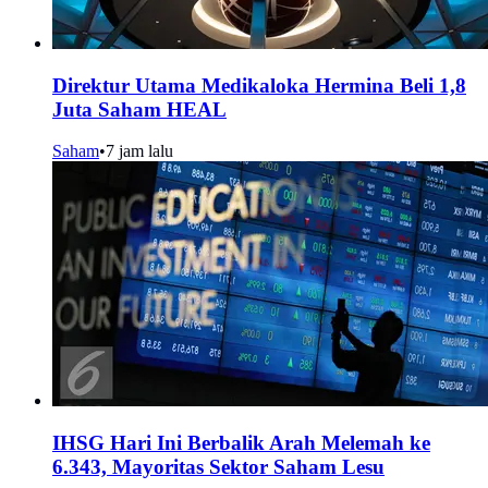
Direktur Utama Medikaloka Hermina Beli 1,8
Juta Saham HEAL
Saham
•
7 jam lalu
IHSG Hari Ini Berbalik Arah Melemah ke
6.343, Mayoritas Sektor Saham Lesu