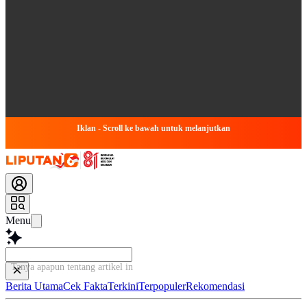
Iklan - Scroll ke bawah untuk melanjutkan
Menu
Tanya apapun tentang artikel ini...
Berita Utama
Cek Fakta
Terkini
Terpopuler
Rekomendasi