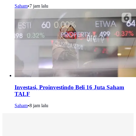
Saham
•
7 jam lalu
Investasi, Proinvestindo Beli 16 Juta Saham
TALF
Saham
•
8 jam lalu