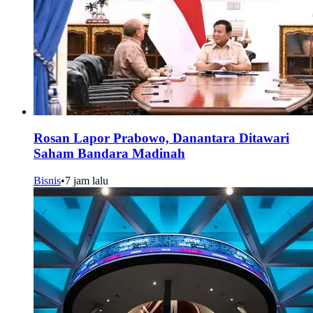
Rosan Lapor Prabowo, Danantara Ditawari
Saham Bandara Madinah
Bisnis
•
7 jam lalu