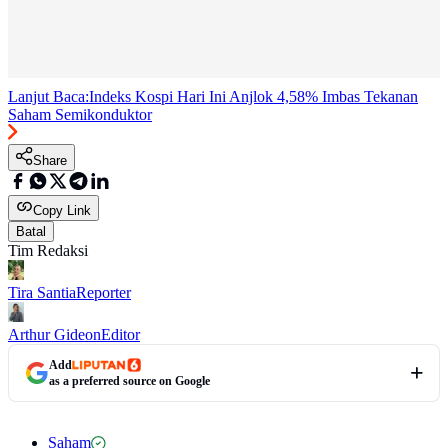
Lanjut Baca:
Indeks Kospi Hari Ini Anjlok 4,58% Imbas Tekanan
Saham Semikonduktor
Share
Copy Link
Batal
Tim Redaksi
Tira Santia
Reporter
Arthur Gideon
Editor
Add
as a preferred source on Google
Saham