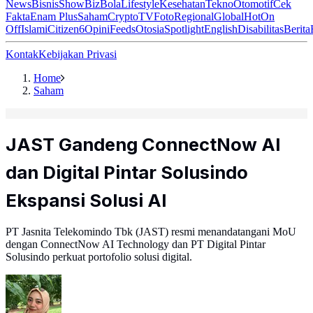
News
Bisnis
ShowBiz
Bola
Lifestyle
Kesehatan
Tekno
Otomotif
Cek
Fakta
Enam Plus
Saham
Crypto
TV
Foto
Regional
Global
Hot
On
Off
Islami
Citizen6
Opini
Feeds
Otosia
Spotlight
English
Disabilitas
Berita
Kontak
Kebijakan Privasi
Home
Saham
JAST Gandeng ConnectNow AI
dan Digital Pintar Solusindo
Ekspansi Solusi AI
PT Jasnita Telekomindo Tbk (JAST) resmi menandatangani MoU
dengan ConnectNow AI Technology dan PT Digital Pintar
Solusindo perkuat portofolio solusi digital.