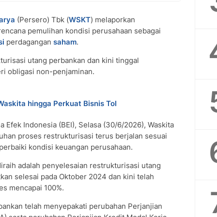
arya
(Persero) Tbk (
WSKT
) melaporkan
 rencana pemulihan kondisi perusahaan sebagai
si
perdagangan
saham
.
urisasi utang perbankan dan kini tinggal
eri obligasi non-penjaminan.
askita hingga Perkuat Bisnis Tol
 Efek Indonesia (BEI), Selasa (30/6/2026), Waskita
an proses restrukturisasi terus berjalan sesuai
erbaiki kondisi keuangan perusahaan.
iraih adalah penyelesaian restrukturisasi utang
kan selesai pada Oktober 2024 dan kini telah
res mencapai 100%.
bankan telah menyepakati perubahan Perjanjian