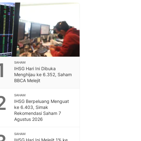
Berita Daerah Dan Peri
Terbaru
Global
Berita Internasional, Sa
Inspiratif, Unik, Dan M
Hot
Hot Liputan6.com Menya
Dan Terbaru
On Off
1
SAHAM
On Off Liputan6: Sinop
IHSG Hari Ini Dibuka
& Berita Bisnis Digital
Menghijau ke 6.352, Saham
BBCA Melejit
Islami
Berita & Kajian Islami
2
Hikmah - Liputan6
SAHAM
IHSG Berpeluang Menguat
Citizen6
ke 6.403, Simak
Berita Citizen6 - Medi
Rekomendasi Saham 7
Liputan6.com
Agustus 2026
Opini
Opini Liputan6: Analis
SAHAM
Pandang Dan Perspekti
IHSG Hari Ini Melejit 1% ke