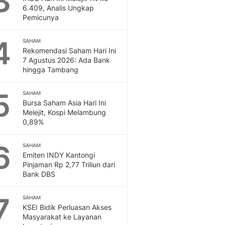
3
Feeds
6.409, Analis Ungkap
Pemicunya
Feeds Liputan6: Kumpul
Terbaru Harian
4
SAHAM
Otosia
Rekomendasi Saham Hari Ini
Otosia
7 Agustus 2026: Ada Bank
Spotlight
hingga Tambang
Berita Terkini, Kabar Te
Dan Dunia - Liputan6.
5
SAHAM
English
Bursa Saham Asia Hari Ini
Exploring Knowledge, T
Melejit, Kospi Melambung
0,89%
En.Liputan6.com
Disabilitas
6
Disabilitas Berita Terkini
SAHAM
Emiten INDY Kantongi
Harian, Berita Terbaru,
Pinjaman Rp 2,77 Triliun dari
Berita
Bank DBS
Berita Hari Ini Politik,
Health
7
SAHAM
Kabar Berita Terbaru D
KSEI Bidik Perluasan Akses
Diet, Herbal Terbaik
Masyarakat ke Layanan