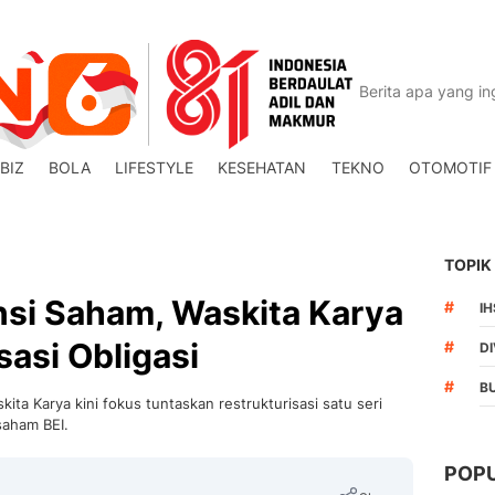
BIZ
BOLA
LIFESTYLE
KESEHATAN
TEKNO
OTOMOTIF
TOPIK
si Saham, Waskita Karya
#
I
sasi Obligasi
#
DI
#
B
a Karya kini fokus tuntaskan restrukturisasi satu seri
 saham BEI.
POP