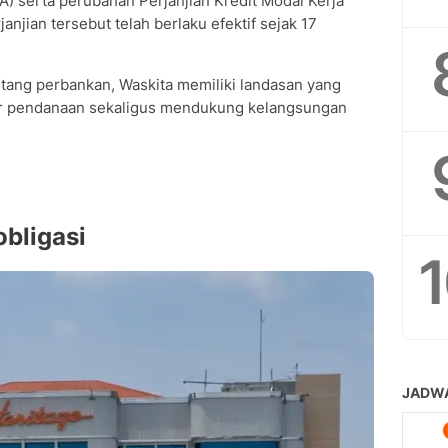
) serta perubahan Perjanjian Kredit Modal Kerja
njian tersebut telah berlaku efektif sejak 17
tang perbankan, Waskita memiliki landasan yang
tur pendanaan sekaligus mendukung kelangsungan
obligasi