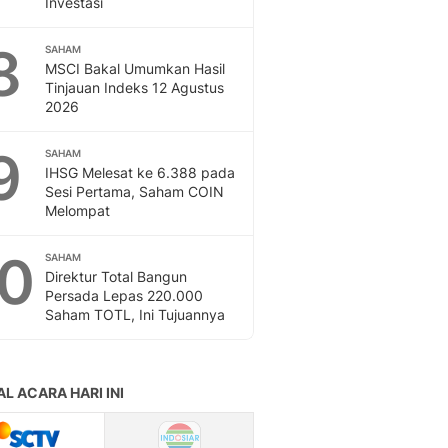
Investasi
Sport
Berita Bola Terkini, Ja
8
Klasemen, Hasil Liga
SAHAM
MSCI Bakal Umumkan Hasil
Tinjauan Indeks 12 Agustus
2026
9
SAHAM
IHSG Melesat ke 6.388 pada
Sesi Pertama, Saham COIN
Melompat
10
SAHAM
Direktur Total Bangun
Persada Lepas 220.000
Saham TOTL, Ini Tujuannya