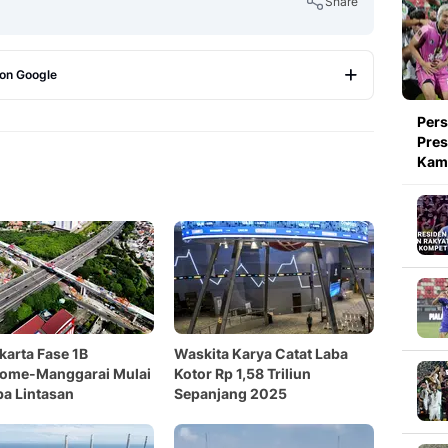
Share
 on Google
Copy Link
Pers
Pres
Kami
karta Fase 1B
Waskita Karya Catat Laba
rome-Manggarai Mulai
Kotor Rp 1,58 Triliun
ba Lintasan
Sepanjang 2025