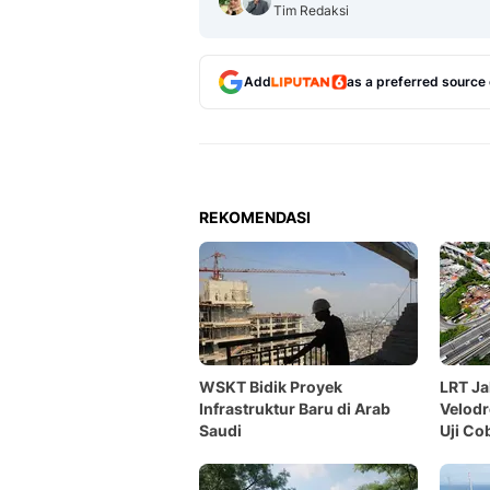
Tim Redaksi
Add
as a preferred source
REKOMENDASI
WSKT Bidik Proyek
LRT Ja
Infrastruktur Baru di Arab
Velod
Saudi
Uji Co