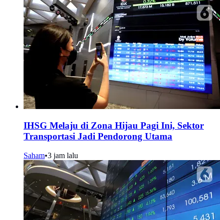
IHSG Melaju di Zona Hijau Pagi Ini, Sektor
Transportasi Jadi Pendorong Utama
Saham
•
3 jam lalu