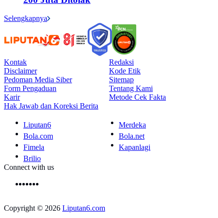
Selengkapnya
Kontak
Redaksi
Disclaimer
Kode Etik
Pedoman Media Siber
Sitemap
Form Pengaduan
Tentang Kami
Karir
Metode Cek Fakta
Hak Jawab dan Koreksi Berita
Liputan6
Merdeka
Bola.com
Bola.net
Fimela
Kapanlagi
Brilio
Connect with us
Copyright © 2026
Liputan6.com