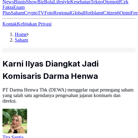
News
Bisnis
ShowBiz
Bola
Lifestyle
Kesehatan
Tekno
Otomotif
Cek
Fakta
Enam
Plus
Saham
Crypto
TV
Foto
Regional
Global
Hot
Islami
Citizen6
Opini
Fee
Kontak
Kebijakan Privasi
Home
Saham
Karni Ilyas Diangkat Jadi
Komisaris Darma Henwa
PT Darma Henwa Tbk (DEWA) menggelar rapat pemegang saham
yang salah satu agendanya pengesahan jajaran komisaris dan
direksi.
Tira Santia