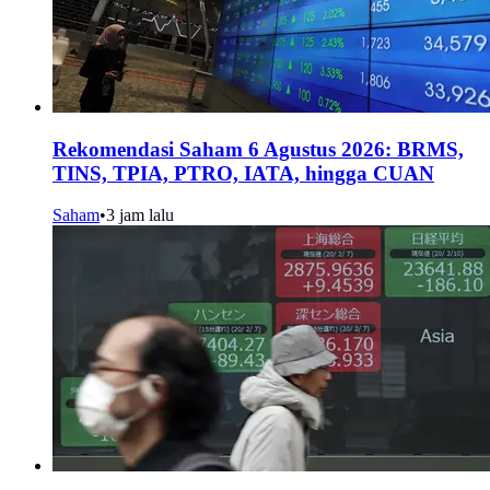
Rekomendasi Saham 6 Agustus 2026: BRMS,
TINS, TPIA, PTRO, IATA, hingga CUAN
Saham
•
3 jam lalu