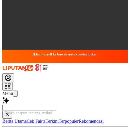
Iklan - Scroll ke bawah untuk melanjutkan
Menu
Tanya apapun tentang artikel ini...
Berita Utama
Cek Fakta
Terkini
Terpopuler
Rekomendasi