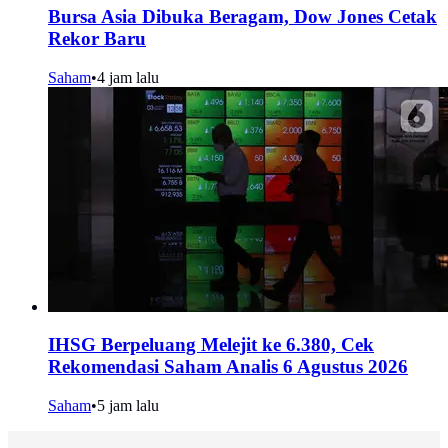
Bursa Asia Dibuka Beragam, Dow Jones Cetak
Rekor Baru
Saham
•
4 jam lalu
IHSG Berpeluang Melejit ke 6.380, Cek
Rekomendasi Saham Analis 6 Agustus 2026
Saham
•
5 jam lalu