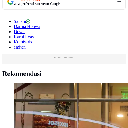
as a preferred source on Google
Saham
Darma Henwa
Dewa
Karni Ilyas
Komisaris
emiten
Advertisement
Rekomendasi