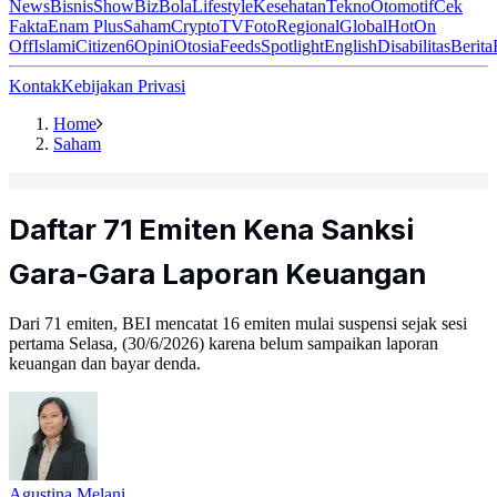
News
Bisnis
ShowBiz
Bola
Lifestyle
Kesehatan
Tekno
Otomotif
Cek
Fakta
Enam Plus
Saham
Crypto
TV
Foto
Regional
Global
Hot
On
Off
Islami
Citizen6
Opini
Otosia
Feeds
Spotlight
English
Disabilitas
Berita
Kontak
Kebijakan Privasi
Home
Saham
Daftar 71 Emiten Kena Sanksi
Gara-Gara Laporan Keuangan
Dari 71 emiten, BEI mencatat 16 emiten mulai suspensi sejak sesi
pertama Selasa, (30/6/2026) karena belum sampaikan laporan
keuangan dan bayar denda.
Agustina Melani