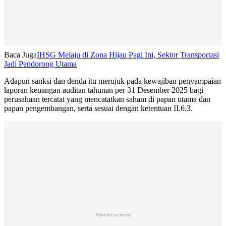
Baca Juga
IHSG Melaju di Zona Hijau Pagi Ini, Sektor Transportasi
Jadi Pendorong Utama
Adapun sanksi dan denda itu merujuk pada kewajiban penyampaian
laporan keuangan auditan tahunan per 31 Desember 2025 bagi
perusahaan tercatat yang mencatatkan saham di papan utama dan
papan pengembangan, serta sesuai dengan ketentuan II.6.3.
Advertisement