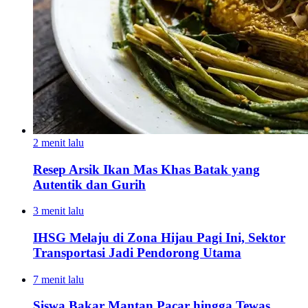
2 menit lalu
Resep Arsik Ikan Mas Khas Batak yang
Autentik dan Gurih
3 menit lalu
IHSG Melaju di Zona Hijau Pagi Ini, Sektor
Transportasi Jadi Pendorong Utama
7 menit lalu
Siswa Bakar Mantan Pacar hingga Tewas,