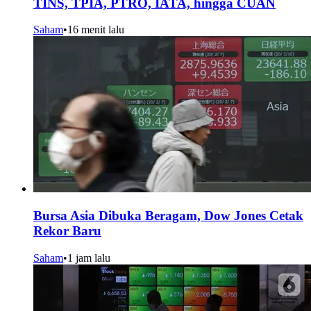
TINS, TPIA, PTRO, IATA, hingga CUAN
Saham
•
16 menit lalu
Bursa Asia Dibuka Beragam, Dow Jones Cetak
Rekor Baru
Saham
•
1 jam lalu