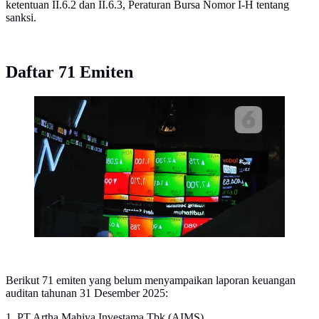
ketentuan II.6.2 dan II.6.3, Peraturan Bursa Nomor I-H tentang
sanksi.
Daftar 71 Emiten
Pengunjung tengah melintasi layar pergerakan saham di
BEI, Jakarta. (Liputan6.com/Angga Yuniar)
Berikut 71 emiten yang belum menyampaikan laporan keuangan
auditan tahunan 31 Desember 2025:
1. PT Artha Mahiya Investama Tbk (AIMS)