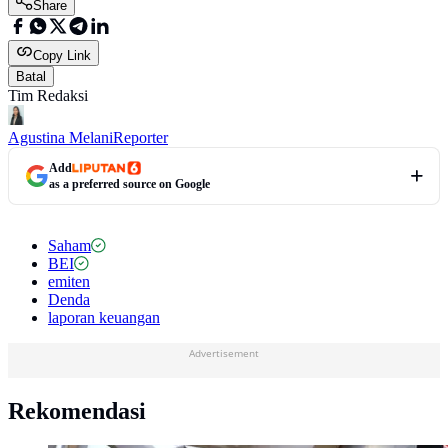
Share
Copy Link
Batal
Tim Redaksi
Agustina Melani
Reporter
Add
as a preferred source on Google
Saham
BEI
emiten
Denda
laporan keuangan
Advertisement
Rekomendasi