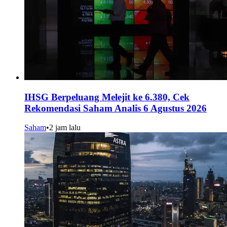
IHSG Berpeluang Melejit ke 6.380, Cek
Rekomendasi Saham Analis 6 Agustus 2026
Saham
•
2 jam lalu