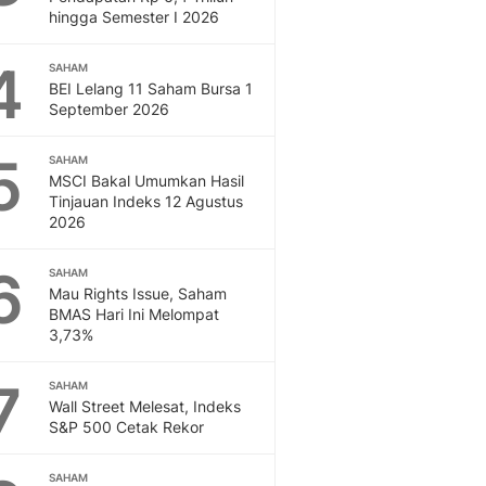
Feeds
hingga Semester I 2026
Feeds Liputan6: Kumpul
4
Terbaru Harian
SAHAM
BEI Lelang 11 Saham Bursa 1
Otosia
September 2026
Otosia
Spotlight
5
SAHAM
Berita Terkini, Kabar Te
MSCI Bakal Umumkan Hasil
Dan Dunia - Liputan6.
Tinjauan Indeks 12 Agustus
English
2026
Exploring Knowledge, T
En.Liputan6.com
6
SAHAM
Disabilitas
Mau Rights Issue, Saham
BMAS Hari Ini Melompat
Disabilitas Berita Terkini
3,73%
Harian, Berita Terbaru,
Berita
7
SAHAM
Berita Hari Ini Politik,
Wall Street Melesat, Indeks
Health
S&P 500 Cetak Rekor
Kabar Berita Terbaru D
Diet, Herbal Terbaik
SAHAM