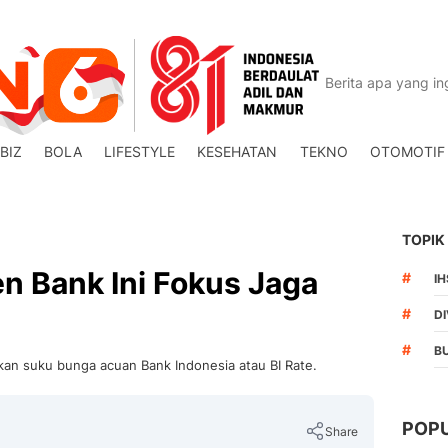
BIZ
BOLA
LIFESTYLE
KESEHATAN
TEKNO
OTOMOTIF
TOPIK
en Bank Ini Fokus Jaga
#
I
#
DI
#
B
kan suku bunga acuan Bank Indonesia atau BI Rate.
POP
Share