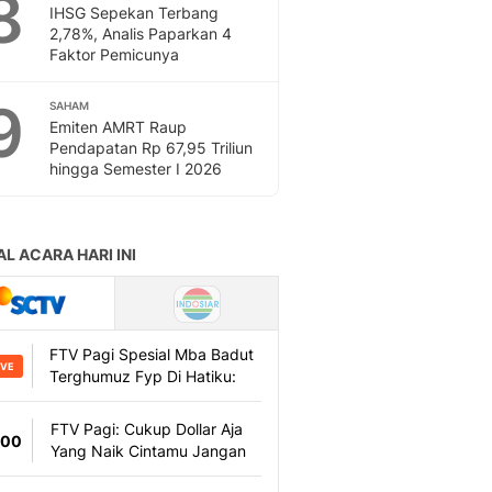
8
Sport
IHSG Sepekan Terbang
Berita Bola Terkini, Ja
2,78%, Analis Paparkan 4
Faktor Pemicunya
Klasemen, Hasil Liga
9
SAHAM
Emiten AMRT Raup
Pendapatan Rp 67,95 Triliun
hingga Semester I 2026