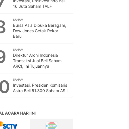
7
Investasi, Proinvestindo Beli
Sport
16 Juta Saham TALF
Berita Bola Terkini, Ja
Klasemen, Hasil Liga
8
SAHAM
Bursa Asia Dibuka Beragam,
Dow Jones Cetak Rekor
Baru
9
SAHAM
Direktur Archi Indonesia
Transaksi Jual Beli Saham
ARCI, Ini Tujuannya
10
SAHAM
Investasi, Presiden Komisaris
Astra Beli 51.300 Saham ASII