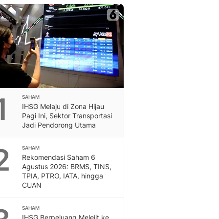
Berita Daerah Dan Peri
Terbaru
Global
Berita Internasional, Sa
Inspiratif, Unik, Dan M
Hot
Hot Liputan6.com Menya
Dan Terbaru
On Off
1
SAHAM
On Off Liputan6: Sinop
IHSG Melaju di Zona Hijau
& Berita Bisnis Digital
Pagi Ini, Sektor Transportasi
Jadi Pendorong Utama
Islami
Berita & Kajian Islami
2
Hikmah - Liputan6
SAHAM
Rekomendasi Saham 6
Citizen6
Agustus 2026: BRMS, TINS,
Berita Citizen6 - Medi
TPIA, PTRO, IATA, hingga
Liputan6.com
CUAN
Opini
Opini Liputan6: Analis
SAHAM
Pandang Dan Perspekti
IHSG Berpeluang Melejit ke