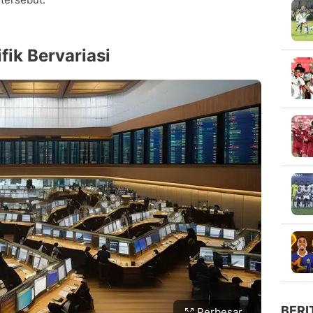
fik Bervariasi
BERI
Perbesar