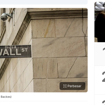
Copy Link
Perbesar
e Backes)