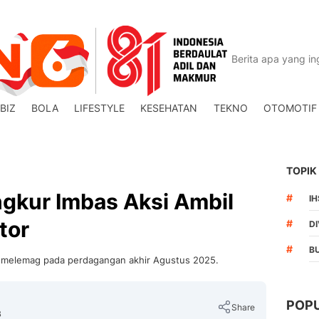
BIZ
BOLA
LIFESTYLE
KESEHATAN
TEKNO
OTOMOTIF
TOPIK
ngkur Imbas Aksi Ambil
#
I
tor
#
DI
#
B
k melemag pada perdagangan akhir Agustus 2025.
POP
Share
B