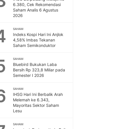
3
Feeds
6.380, Cek Rekomendasi
Saham Analis 6 Agustus
Feeds Liputan6: Kumpul
2026
Terbaru Harian
Otosia
4
SAHAM
Otosia
Indeks Kospi Hari Ini Anjlok
Spotlight
4,58% Imbas Tekanan
Berita Terkini, Kabar Te
Saham Semikonduktor
Dan Dunia - Liputan6.
English
5
SAHAM
Exploring Knowledge, T
Bluebird Bukukan Laba
Bersih Rp 323,8 Miliar pada
En.Liputan6.com
Semester I 2026
Disabilitas
Disabilitas Berita Terkini
6
SAHAM
Harian, Berita Terbaru,
IHSG Hari Ini Berbalik Arah
Berita
Melemah ke 6.343,
Berita Hari Ini Politik,
Mayoritas Sektor Saham
Health
Lesu
Kabar Berita Terbaru D
Diet, Herbal Terbaik
SAHAM