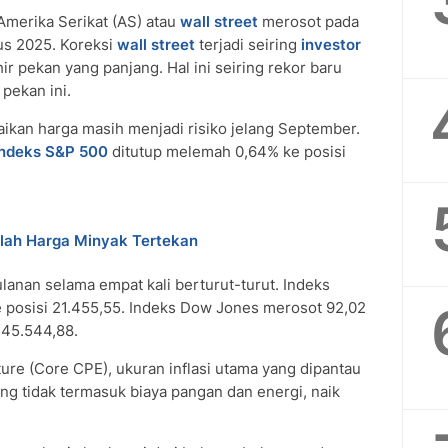
merika Serikat (AS) atau
wall street
merosot pada
s 2025. Koreksi
wall street
terjadi seiring
investor
r pekan yang panjang. Hal ini seiring rekor baru
pekan ini.
aikan harga masih menjadi risiko jelang September.
indeks S&P 500
ditutup melemah 0,64% ke posisi
elah Harga Minyak Tertekan
lanan selama empat kali berturut-turut. Indeks
 posisi 21.455,55. Indeks Dow Jones merosot 92,02
 45.544,88.
re (Core CPE), ukuran inflasi utama yang dipantau
ang tidak termasuk biaya pangan dan energi, naik