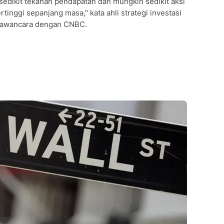
 sedikit tekanan pendapatan dan mungkin sedikit aksi
rtinggi sepanjang masa," kata ahli strategi investasi
wawancara dengan CNBC.