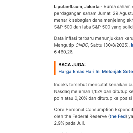
Bursa saham A
Liputan6.com, Jakarta -
perdagangan saham Jumat, 29 Agustu
menarik sebagian dana menjelang akhi
S&P 500 dan laba S&P 500 yang solid 
Data inflasi terbaru menunjukkan ken
Mengutip
CNBC
, Sabtu (30/8/2025),
6.460,26.
BACA JUGA:
Harga Emas Hari Ini Melonjak Set
Indeks tersebut mencatat kenaikan bu
Nasdaq melemah 1,15% dan ditutup ke
poin atau 0,20% dan ditutup ke posisi
Core Personal Consumption Expenditu
oleh the Federal Reserve (
the Fed
) y
2,9% pada Juli.