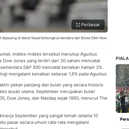
Perbesar
eet dipasang di dekat fasad terbungkus bendera dari Bursa Efek New
umat, indeks-indeks tersebut menutup Agustus
PIALA
s Dow Jones yang terdiri dari 30 saham mencatat
, sementara S&P 500 mencatat kenaikan hampir 2%.
logi mengalami kenaikan sebesar 1,6% pada Agustus.
i akhir pekan panjang dan bulan yang secara historis
deks acuan utama. September merupakan bulan
500, Dow Jones, dan Nasdaq sejak 1950, menurut The
kinerja September yang sangat lemah selama 10
Pers
deks pasar secara umum rata-rata mengalami
tersebut.