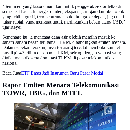
"Sentimen yang biasa dinantikan untuk penggerak sektor telko di
semester II adalah merger emiten, ekspansi jaringan dan fiber optik
yang lebih agresif, tren penurunan suku bunga ke depan, juga nilai
tukar rupiah yang menguat untuk meringankan beban utang USD,"
ujar Reydi.
Sementara itu, ia mencatat dana asing lebih memilih masuk ke
saham-saham besar, terutama TLKM, dibandingkan emiten menara.
Dalam sepekan terakhir, investor asing tercatat membukukan net
buy Rp1,47 triliun di saham TLKM, seiring dengan valuasi yang
dinilai menarik serta dominasi TLKM di pasar telekomunikasi
nasional.
Baca Juga
ETF Emas Jadi Instrumen Baru Pasar Modal
Rapor Emiten Menara Telekomunikasi
TOWR, TBIG, dan MTEL