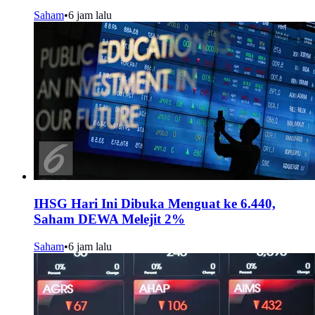
Saham
•
6 jam lalu
IHSG Hari Ini Dibuka Menguat ke 6.440,
Saham DEWA Melejit 2%
Saham
•
6 jam lalu