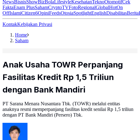
News
Bisnis
ShowBiz
Bola
Lifestyle
Kesehatan
Tekno
Otomotif
Cek
Fakta
Enam Plus
Saham
Crypto
TV
Foto
Regional
Global
Hot
On
Off
Islami
Citizen6
Opini
Feeds
Otosia
Spotlight
English
Disabilitas
Berita
Kontak
Kebijakan Privasi
Home
Saham
Anak Usaha TOWR Perpanjang
Fasilitas Kredit Rp 1,5 Triliun
dengan Bank Mandiri
PT Sarana Menara Nusantara Tbk. (TOWR) melalui entitas
anaknya resmi memperpanjang fasilitas kredit senilai Rp 1,5 triliun
dengan PT Bank Mandiri (Persero) Tbk.