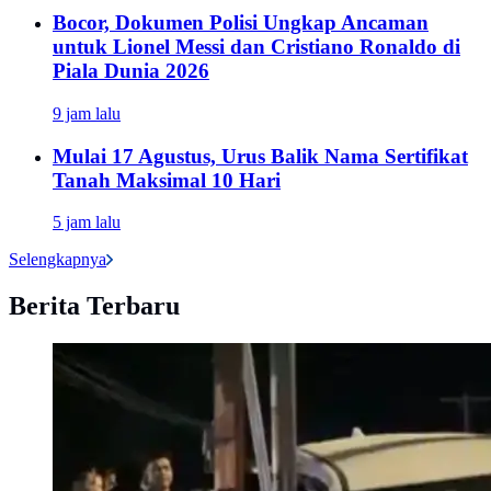
Bocor, Dokumen Polisi Ungkap Ancaman
untuk Lionel Messi dan Cristiano Ronaldo di
Piala Dunia 2026
9 jam lalu
Mulai 17 Agustus, Urus Balik Nama Sertifikat
Tanah Maksimal 10 Hari
5 jam lalu
Selengkapnya
Berita Terbaru