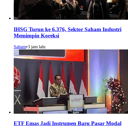
IHSG Turun ke 6.376, Sektor Saham Industri
Memimpin Koreksi
Saham
•
3 jam lalu
ETF Emas Jadi Instrumen Baru Pasar Modal