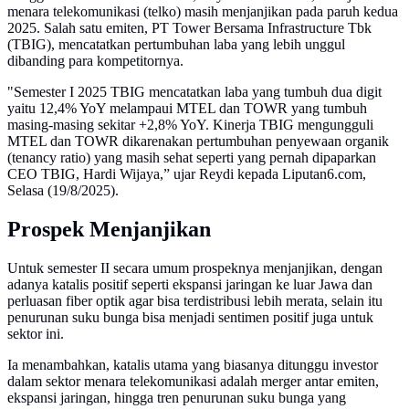
menara telekomunikasi (telko) masih menjanjikan pada paruh kedua
2025. Salah satu emiten, PT Tower Bersama Infrastructure Tbk
(TBIG), mencatatkan pertumbuhan laba yang lebih unggul
dibanding para kompetitornya.
"Semester I 2025 TBIG mencatatkan laba yang tumbuh dua digit
yaitu 12,4% YoY melampaui MTEL dan TOWR yang tumbuh
masing-masing sekitar +2,8% YoY. Kinerja TBIG mengungguli
MTEL dan TOWR dikarenakan pertumbuhan penyewaan organik
(tenancy ratio) yang masih sehat seperti yang pernah dipaparkan
CEO TBIG, Hardi Wijaya,” ujar Reydi kepada Liputan6.com,
Selasa (19/8/2025).
Prospek Menjanjikan
Untuk semester II secara umum prospeknya menjanjikan, dengan
adanya katalis positif seperti ekspansi jaringan ke luar Jawa dan
perluasan fiber optik agar bisa terdistribusi lebih merata, selain itu
penurunan suku bunga bisa menjadi sentimen positif juga untuk
sektor ini.
Ia menambahkan, katalis utama yang biasanya ditunggu investor
dalam sektor menara telekomunikasi adalah merger antar emiten,
ekspansi jaringan, hingga tren penurunan suku bunga yang