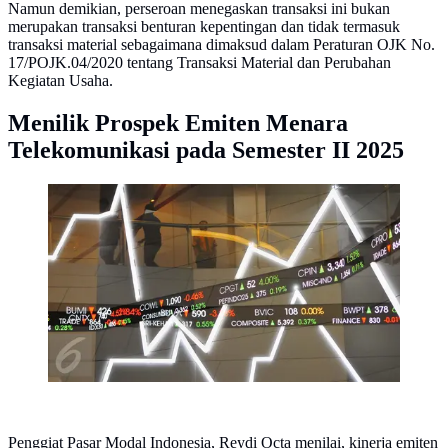
Namun demikian, perseroan menegaskan transaksi ini bukan
merupakan transaksi benturan kepentingan dan tidak termasuk
transaksi material sebagaimana dimaksud dalam Peraturan OJK No.
17/POJK.04/2020 tentang Transaksi Material dan Perubahan
Kegiatan Usaha.
Menilik Prospek Emiten Menara
Telekomunikasi pada Semester II 2025
Suasana pergerakan saham di Bursa Efek Indonesia,
Jakarta, Jumat (10/2). (Liputan6.com/Angga Yuniar)
Penggiat Pasar Modal Indonesia, Reydi Octa menilai, kinerja emiten