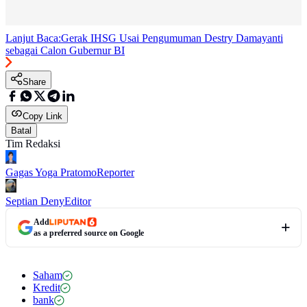
Lanjut Baca:
Gerak IHSG Usai Pengumuman Destry Damayanti
sebagai Calon Gubernur BI
Share
Copy Link
Batal
Tim Redaksi
Gagas Yoga Pratomo
Reporter
Septian Deny
Editor
Add
as a preferred source on Google
Saham
Kredit
bank