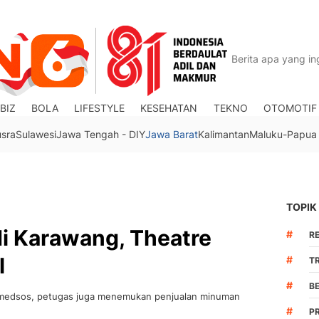
BIZ
BOLA
LIFESTYLE
KESEHATAN
TEKNO
OTOMOTIF
usra
Sulawesi
Jawa Tengah - DIY
Jawa Barat
Kalimantan
Maluku-Papua
TOPIK
i Karawang, Theatre
#
R
l
#
TR
#
B
di medsos, petugas juga menemukan penjualan minuman
#
P