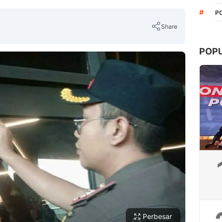
#
P
Share
POP
Copy Link
Perbesar