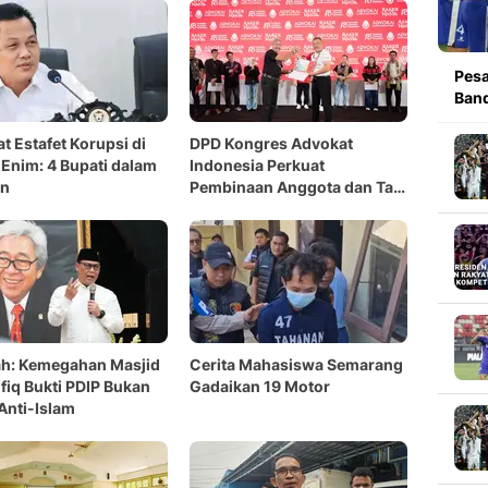
Pesa
Band
t Estafet Korupsi di
DPD Kongres Advokat
Enim: 4 Bupati dalam
Indonesia Perkuat
un
Pembinaan Anggota dan Tata
Kelola Organisasi
ah: Kemegahan Masjid
Cerita Mahasiswa Semarang
fiq Bukti PDIP Bukan
Gadaikan 19 Motor
 Anti-Islam