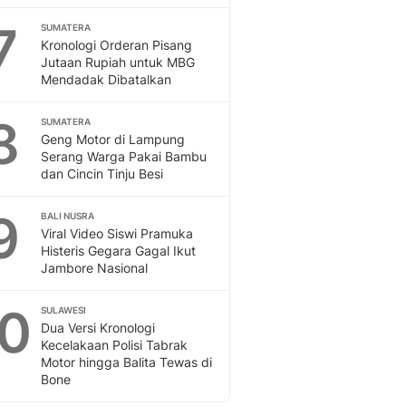
Sport
Berita Bola Terkini, Ja
7
SUMATERA
Kronologi Orderan Pisang
Klasemen, Hasil Liga
Jutaan Rupiah untuk MBG
Mendadak Dibatalkan
8
SUMATERA
Geng Motor di Lampung
Serang Warga Pakai Bambu
dan Cincin Tinju Besi
9
BALI NUSRA
Viral Video Siswi Pramuka
Histeris Gegara Gagal Ikut
Jambore Nasional
10
SULAWESI
Dua Versi Kronologi
Kecelakaan Polisi Tabrak
Motor hingga Balita Tewas di
Bone