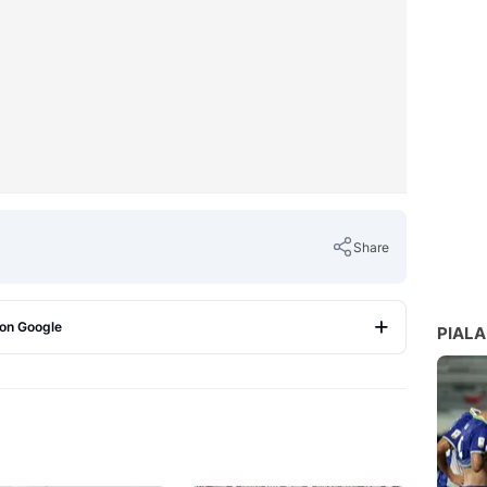
Share
 on Google
PIALA
Copy Link