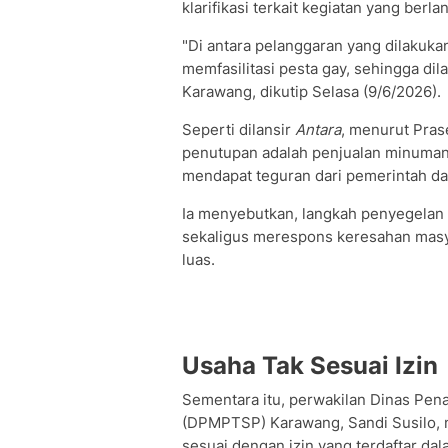
klarifikasi terkait kegiatan yang ber
"Di antara pelanggaran yang dilakuk
memfasilitasi pesta gay, sehingga di
Karawang, dikutip Selasa (9/6/2026).
Seperti dilansir
Antara
, menurut Pras
penutupan adalah penjualan minuman b
mendapat teguran dari pemerintah da
Ia menyebutkan, langkah penyegelan 
sekaligus merespons keresahan masya
luas.
Usaha Tak Sesuai Izin
Sementara itu, perwakilan Dinas Pe
(DPMPTSP) Karawang, Sandi Susilo, m
sesuai dengan izin yang terdaftar da