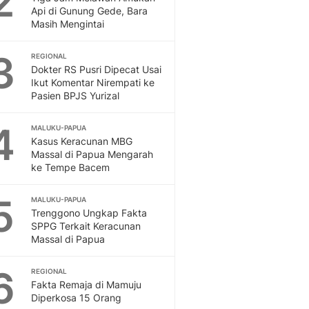
2
Feeds
Api di Gunung Gede, Bara
Masih Mengintai
Feeds Liputan6: Kumpul
Terbaru Harian
3
REGIONAL
Otosia
Dokter RS Pusri Dipecat Usai
Otosia
Ikut Komentar Nirempati ke
Spotlight
Pasien BPJS Yurizal
Berita Terkini, Kabar Te
Dan Dunia - Liputan6.
4
MALUKU-PAPUA
English
Kasus Keracunan MBG
Exploring Knowledge, T
Massal di Papua Mengarah
ke Tempe Bacem
En.Liputan6.com
Disabilitas
5
Disabilitas Berita Terkini
MALUKU-PAPUA
Trenggono Ungkap Fakta
Harian, Berita Terbaru,
SPPG Terkait Keracunan
Berita
Massal di Papua
Berita Hari Ini Politik,
Health
6
REGIONAL
Kabar Berita Terbaru D
Fakta Remaja di Mamuju
Diet, Herbal Terbaik
Diperkosa 15 Orang