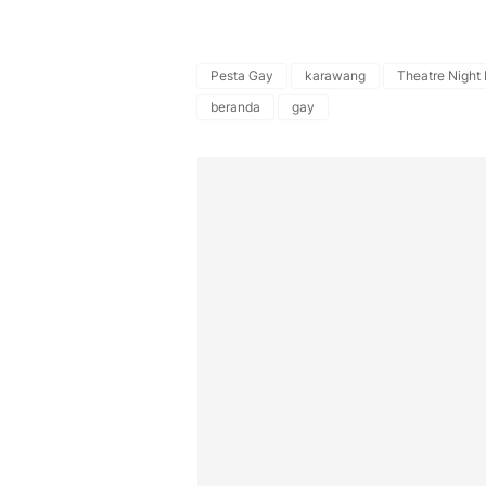
Pesta Gay
karawang
Theatre Night
beranda
gay