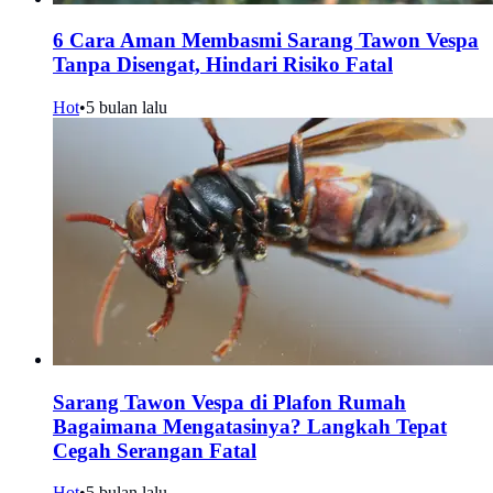
6 Cara Aman Membasmi Sarang Tawon Vespa
Tanpa Disengat, Hindari Risiko Fatal
Hot
•
5 bulan lalu
Sarang Tawon Vespa di Plafon Rumah
Bagaimana Mengatasinya? Langkah Tepat
Cegah Serangan Fatal
Hot
•
5 bulan lalu