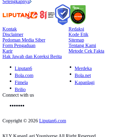
Selengkapnya
Kontak
Redaksi
Disclaimer
Kode Etik
Pedoman Media Siber
Sitemap
Form Pengaduan
Tentang Kami
Karir
Metode Cek Fakta
Hak Jawab dan Koreksi Berita
Liputan6
Merdeka
Bola.com
Bola.net
Fimela
Kapanlagi
Brilio
Connect with us
Copyright © 2026
Liputan6.com
KLY KapanLagi Youniverse All Right Reserved.