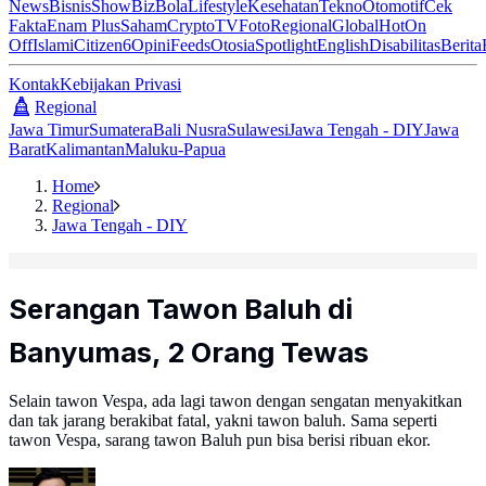
News
Bisnis
ShowBiz
Bola
Lifestyle
Kesehatan
Tekno
Otomotif
Cek
Fakta
Enam Plus
Saham
Crypto
TV
Foto
Regional
Global
Hot
On
Off
Islami
Citizen6
Opini
Feeds
Otosia
Spotlight
English
Disabilitas
Berita
Kontak
Kebijakan Privasi
Regional
Jawa Timur
Sumatera
Bali Nusra
Sulawesi
Jawa Tengah - DIY
Jawa
Barat
Kalimantan
Maluku-Papua
Home
Regional
Jawa Tengah - DIY
Serangan Tawon Baluh di
Banyumas, 2 Orang Tewas
Selain tawon Vespa, ada lagi tawon dengan sengatan menyakitkan
dan tak jarang berakibat fatal, yakni tawon baluh. Sama seperti
tawon Vespa, sarang tawon Baluh pun bisa berisi ribuan ekor.