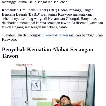
meninggal dunia usai disengat ratusan lebah.
Komandan Tim Reaksi Cepat (TRC) Badan Penanggulangan
Bencana Daerah (BPBD) Banyumas Kusworo mengatakan,
sebelumnya, seorang warga di Kecamatan Cilongok Banyumas
dikabarkan meninggal karena serangan tawon. Ia diserang kawanan
tawon Engang saat tengah menebang bambu.
"Setahun lalu di Cilongok,
dikeroyok tawon
saat cari bambu," ucap
Kusworo.
Penyebab Kematian Akibat Serangan
Tawon
War, korban serangan tawon Baluh dirawat di RSUD
Majenang, Cilacap, Jawa Tengah. (Foto:
Liputan6.com/Turyono untuk Muhamad Ridlo)