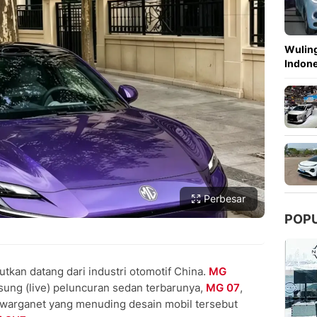
Copy Link
Wuling
Indon
Perbesar
POP
tkan datang dari industri otomotif China.
MG
sung (live) peluncuran sedan terbarunya,
MG 07
,
i warganet yang menuding desain mobil tersebut