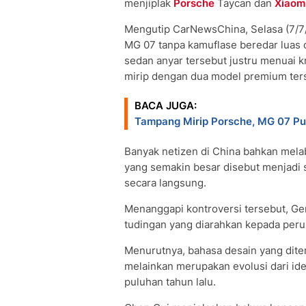
menjiplak
Porsche
Taycan dan
Xiaom
Mengutip CarNewsChina, Selasa (7/7/20
MG 07 tanpa kamuflase beredar luas di
sedan anyar tersebut justru menuai kr
mirip dengan dua model premium ter
BACA JUGA:
Tampang Mirip Porsche, MG 07 Pun
Banyak netizen di China bahkan melab
yang semakin besar disebut menjadi s
secara langsung.
Menanggapi kontroversi tersebut, G
tudingan yang diarahkan kepada peru
Menurutnya, bahasa desain yang dite
melainkan merupakan evolusi dari ide
puluhan tahun lalu.