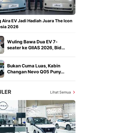
Sport
Berita Bola Terkini, Ja
Klasemen, Hasil Liga
 Aira EV Jadi Hadiah Juara The Icon
esia 2026
Wuling Bawa Dua EV 7-
seater ke GIIAS 2026, Bid…
Bukan Cuma Luas, Kabin
Changan Nevo Q05 Puny…
ULER
Lihat Semua