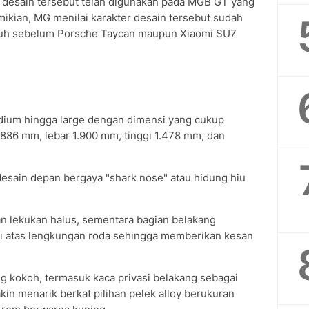
desain tersebut telah digunakan pada MGB GT yang
ikian, MG menilai karakter desain tersebut sudah
jauh sebelum Porsche Taycan maupun Xiaomi SU7
dium hingga large dengan dimensi yang cukup
4.886 mm, lebar 1.900 mm, tinggi 1.478 mm, dan
sain depan bergaya "shark nose" atau hidung hiu
an lekukan halus, sementara bagian belakang
di atas lengkungan roda sehingga memberikan kesan
ng kokoh, termasuk kaca privasi belakang sebagai
akin menarik berkat pilihan pelek alloy berukuran