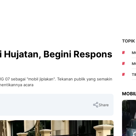
TOPIK
 Hujatan, Begini Respons
#
MO
#
M
#
T
G 07 sebagai "mobil jiplakan". Tekanan publik yang semakin
ihentikannya acara
MOBIL
Share