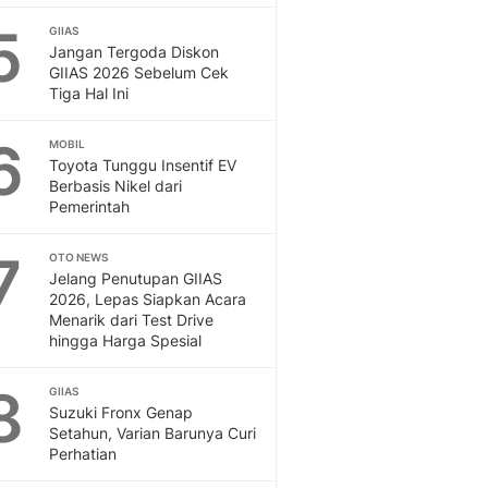
5
GIIAS
Jangan Tergoda Diskon
GIIAS 2026 Sebelum Cek
Tiga Hal Ini
6
MOBIL
Toyota Tunggu Insentif EV
Berbasis Nikel dari
Pemerintah
7
OTO NEWS
Jelang Penutupan GIIAS
2026, Lepas Siapkan Acara
Menarik dari Test Drive
hingga Harga Spesial
8
GIIAS
Suzuki Fronx Genap
Setahun, Varian Barunya Curi
Perhatian