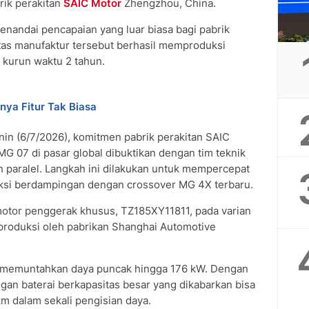
brik perakitan
SAIC Motor
Zhengzhou, China.
menandai pencapaian yang luar biasa bagi pabrik
litas manufaktur tersebut berhasil memproduksi
 kurun waktu 2 tahun.
ya Fitur Tak Biasa
nin (6/7/2026), komitmen pabrik perakitan SAIC
 07 di pasar global dibuktikan dengan tim teknik
n paralel. Langkah ini dilakukan untuk mempercepat
uksi berdampingan dengan crossover MG 4X terbaru.
tor penggerak khusus, TZ185XY11811, pada varian
diproduksi oleh pabrikan Shanghai Automotive
 memuntahkan daya puncak hingga 176 kW. Dengan
gan baterai berkapasitas besar yang dikabarkan bisa
 dalam sekali pengisian daya.