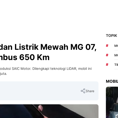
TOPIK
an Listrik Mewah MG 07,
#
MO
mbus 650 Km
#
M
#
T
produksi SAIC Motor. Dilengkapi teknologi LiDAR, mobil ini
juta.
MOBIL
Share