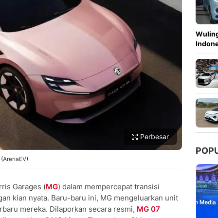
Copy Link
Wuling
Indon
Perbesar
POP
 (ArenaEV)
is Garages (
MG
) dalam mempercepat transisi
an kian nyata. Baru-baru ini, MG mengeluarkan unit
erbaru mereka. Dilaporkan secara resmi,
MG 07