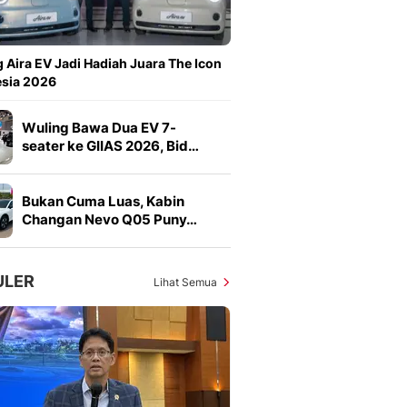
Sport
Berita Bola Terkini, Ja
Klasemen, Hasil Liga
 Aira EV Jadi Hadiah Juara The Icon
esia 2026
Wuling Bawa Dua EV 7-
seater ke GIIAS 2026, Bid…
Bukan Cuma Luas, Kabin
Changan Nevo Q05 Puny…
ULER
Lihat Semua