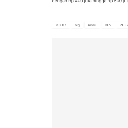
dengan Rp 400 juta hingga Rp 500 jut
MG 07
Mg
mobil
BEV
PHE