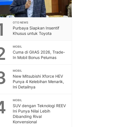
1
OTO NEWS
Purbaya Siapkan Insentif
Khusus untuk Toyota
2
MOBIL
Cuma di GIIAS 2026, Trade-
In Mobil Bonus Pelumas
3
MOBIL
New Mitsubishi Xforce HEV
Punya 4 Kelebihan Menarik,
Ini Detailnya
4
MOBIL
SUV dengan Teknologi REEV
Ini Punya Nilai Lebih
Dibanding Rival
Konvensional