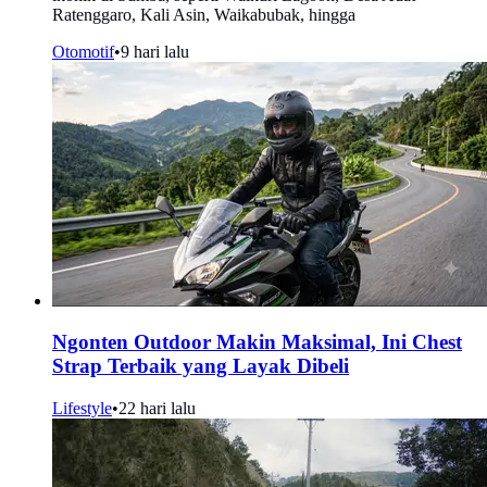
Ratenggaro, Kali Asin, Waikabubak, hingga
Otomotif
•
9 hari lalu
Ngonten Outdoor Makin Maksimal, Ini Chest
Strap Terbaik yang Layak Dibeli
Lifestyle
•
22 hari lalu