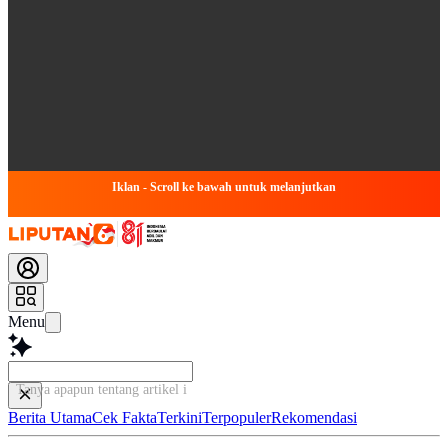
Iklan - Scroll ke bawah untuk melanjutkan
Menu
Tanya apapun tentang artikel ini...
Berita Utama
Cek Fakta
Terkini
Terpopuler
Rekomendasi