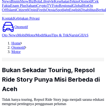
News
Bisnis
ShowBiz
Bola
Lifestyle
Kesehatan
Tekno
Otomotif
Cek
Fakta
Enam Plus
Saham
Crypto
TV
Foto
Regional
Global
Hot
On
Off
Islami
Citizen6
Opini
Feeds
Otosia
Spotlight
English
Disabilitas
Berita
Kontak
Kebijakan Privasi
Otomotif
Oto News
Mobil
Motor
Modifikasi
Tips & Trik
Narsis
GIIAS
Home
Otomotif
Motor
Bukan Sekadar Touring, Repsol
Ride Story Punya Misi Berbeda di
Aceh
Tidak hanya touring, Repsol Ride Story juga menjadi sarana edukasi
mengenai pentingnya penggunaan pelumas