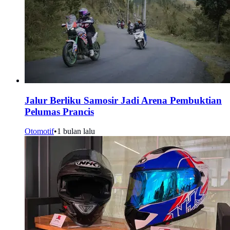
Jalur Berliku Samosir Jadi Arena Pembuktian
Pelumas Prancis
Otomotif
•
1 bulan lalu