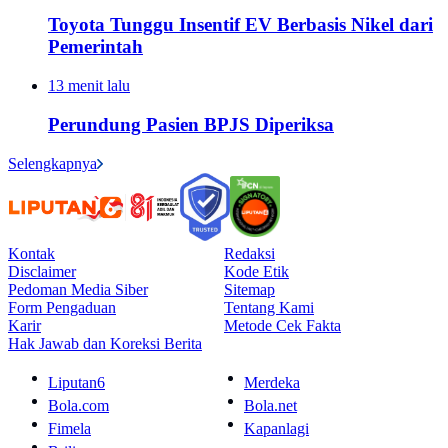
Toyota Tunggu Insentif EV Berbasis Nikel dari
Pemerintah
13 menit lalu
Perundung Pasien BPJS Diperiksa
Selengkapnya
Kontak
Redaksi
Disclaimer
Kode Etik
Pedoman Media Siber
Sitemap
Form Pengaduan
Tentang Kami
Karir
Metode Cek Fakta
Hak Jawab dan Koreksi Berita
Liputan6
Merdeka
Bola.com
Bola.net
Fimela
Kapanlagi