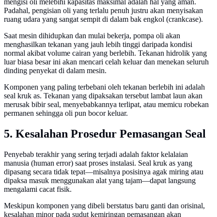
mengisi oli melebihi kapasitas maksimal adalah hal yang aman.
Padahal, pengisian oli yang terlalu penuh justru akan menyisakan
ruang udara yang sangat sempit di dalam bak engkol (crankcase).
Saat mesin dihidupkan dan mulai bekerja, pompa oli akan
menghasilkan tekanan yang jauh lebih tinggi daripada kondisi
normal akibat volume cairan yang berlebih. Tekanan hidrolik yang
luar biasa besar ini akan mencari celah keluar dan menekan seluruh
dinding penyekat di dalam mesin.
Komponen yang paling terbebani oleh tekanan berlebih ini adalah
seal kruk as. Tekanan yang dipaksakan tersebut lambat laun akan
merusak bibir seal, menyebabkannya terlipat, atau memicu robekan
permanen sehingga oli pun bocor keluar.
5. Kesalahan Prosedur Pemasangan Seal
Penyebab terakhir yang sering terjadi adalah faktor kelalaian
manusia (human error) saat proses instalasi. Seal kruk as yang
dipasang secara tidak tepat—misalnya posisinya agak miring atau
dipaksa masuk menggunakan alat yang tajam—dapat langsung
mengalami cacat fisik.
Meskipun komponen yang dibeli berstatus baru ganti dan orisinal,
kesalahan minor pada sudut kemiringan pemasangan akan