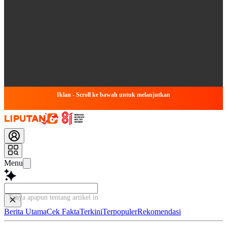
Iklan - Scroll ke bawah untuk melanjutkan
Menu
Tanya apapun tentang artikel ini...
Berita Utama
Cek Fakta
Terkini
Terpopuler
Rekomendasi