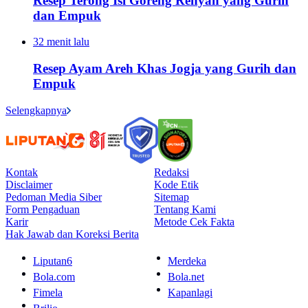
Resep Terong Isi Goreng Renyah yang Gurih
dan Empuk
32 menit lalu
Resep Ayam Areh Khas Jogja yang Gurih dan
Empuk
Selengkapnya
Kontak
Redaksi
Disclaimer
Kode Etik
Pedoman Media Siber
Sitemap
Form Pengaduan
Tentang Kami
Karir
Metode Cek Fakta
Hak Jawab dan Koreksi Berita
Liputan6
Merdeka
Bola.com
Bola.net
Fimela
Kapanlagi