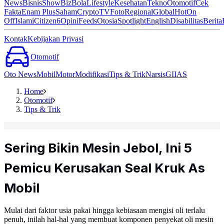
News
Bisnis
ShowBiz
Bola
Lifestyle
Kesehatan
Tekno
Otomotif
Cek
Fakta
Enam Plus
Saham
Crypto
TV
Foto
Regional
Global
Hot
On
Off
Islami
Citizen6
Opini
Feeds
Otosia
Spotlight
English
Disabilitas
Berita
Kontak
Kebijakan Privasi
Otomotif
Oto News
Mobil
Motor
Modifikasi
Tips & Trik
Narsis
GIIAS
Home
Otomotif
Tips & Trik
Sering Bikin Mesin Jebol, Ini 5
Pemicu Kerusakan Seal Kruk As
Mobil
Mulai dari faktor usia pakai hingga kebiasaan mengisi oli terlalu
penuh, inilah hal-hal yang membuat komponen penyekat oli mesin