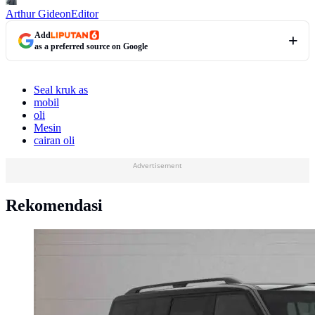
Arthur Gideon
Editor
Add
as a preferred source on Google
Seal kruk as
mobil
oli
Mesin
cairan oli
Advertisement
Rekomendasi