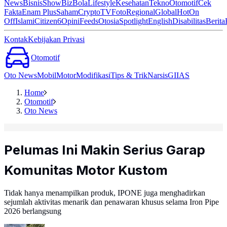
News
Bisnis
ShowBiz
Bola
Lifestyle
Kesehatan
Tekno
Otomotif
Cek
Fakta
Enam Plus
Saham
Crypto
TV
Foto
Regional
Global
Hot
On
Off
Islami
Citizen6
Opini
Feeds
Otosia
Spotlight
English
Disabilitas
Berita
Kontak
Kebijakan Privasi
Otomotif
Oto News
Mobil
Motor
Modifikasi
Tips & Trik
Narsis
GIIAS
Home
Otomotif
Oto News
Pelumas Ini Makin Serius Garap
Komunitas Motor Kustom
Tidak hanya menampilkan produk, IPONE juga menghadirkan
sejumlah aktivitas menarik dan penawaran khusus selama Iron Pipe
2026 berlangsung