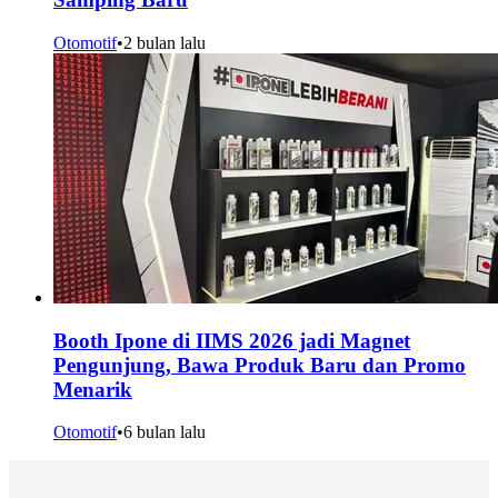
Otomotif
•
2 bulan lalu
Booth Ipone di IIMS 2026 jadi Magnet
Pengunjung, Bawa Produk Baru dan Promo
Menarik
Otomotif
•
6 bulan lalu