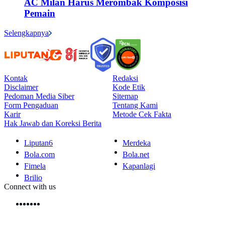
AC Milan Harus Merombak Komposisi
Pemain
Selengkapnya
Kontak
Redaksi
Disclaimer
Kode Etik
Pedoman Media Siber
Sitemap
Form Pengaduan
Tentang Kami
Karir
Metode Cek Fakta
Hak Jawab dan Koreksi Berita
Liputan6
Merdeka
Bola.com
Bola.net
Fimela
Kapanlagi
Brilio
Connect with us