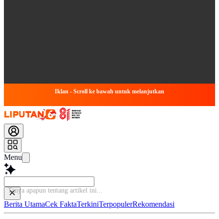
Iklan - Scroll ke bawah untuk melanjutkan
Menu
Tanya apap
Berita Utama
Cek Fakta
Terkini
Terpopuler
Rekomendasi