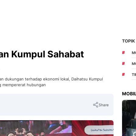
TOPIK
an Kumpul Sahabat
#
MO
#
M
#
T
n dukungan terhadap ekonomi lokal, Daihatsu Kumpul
ng mempererat hubungan
MOBIL
Share