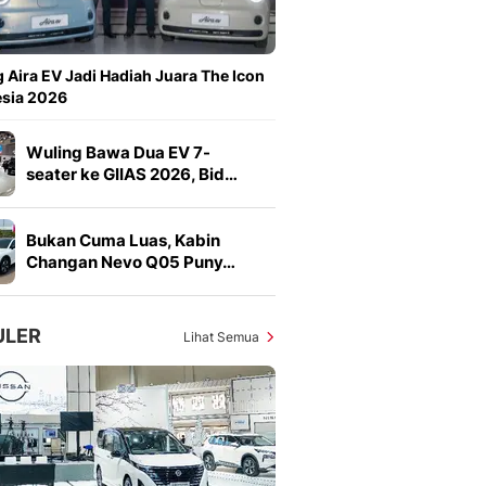
Sport
Berita Bola Terkini, Ja
Klasemen, Hasil Liga
 Aira EV Jadi Hadiah Juara The Icon
esia 2026
Wuling Bawa Dua EV 7-
seater ke GIIAS 2026, Bid…
Bukan Cuma Luas, Kabin
Changan Nevo Q05 Puny…
ULER
Lihat Semua