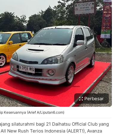
Perbesar
ip Keseruannya (Arief A/Liputan6.com)
ang silaturahmi bagi 21 Daihatsu Official Club yang
 All New Rush Terios Indonesia (ALERT!), Avanza