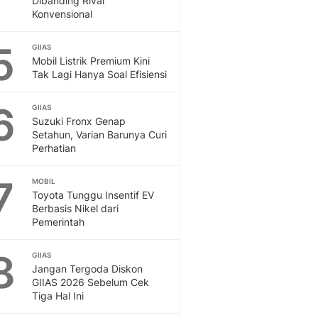
Dibanding Rival
Konvensional
5
GIIAS
Mobil Listrik Premium Kini
Tak Lagi Hanya Soal Efisiensi
6
GIIAS
Suzuki Fronx Genap
Setahun, Varian Barunya Curi
Perhatian
7
MOBIL
Toyota Tunggu Insentif EV
Berbasis Nikel dari
Pemerintah
8
GIIAS
Jangan Tergoda Diskon
GIIAS 2026 Sebelum Cek
Tiga Hal Ini