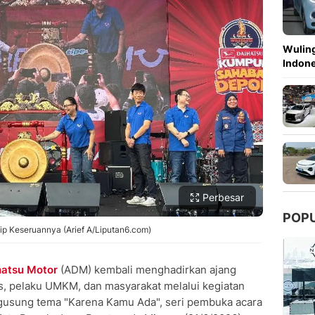
Copy Link
Wuling
Indon
Perbesar
POP
ip Keseruannya (Arief A/Liputan6.com)
hatsu Motor
(ADM) kembali menghadirkan ajang
as, pelaku UMKM, dan masyarakat melalui kegiatan
usung tema "Karena Kamu Ada", seri pembuka acara