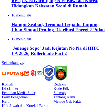
Resep Nasi Gochujang Rice Bowl ala Korea,
Hidangkan Kelezatan Seoul di Rumah
10 menit lalu
Hampir Seabad, Terminal Terpadu Tanjung
Uban Simpul Penting Distribusi Energi 2 Pulau
12 menit lalu
'Jenenge Sopo' Jadi Kejutan No Na di HITC
LA 2026, Rollerblade Part 2
Selengkapnya
Kontak
Redaksi
Disclaimer
Kode Etik
Pedoman Media Siber
Sitemap
Form Pengaduan
Tentang Kami
Karir
Metode Cek Fakta
Hak Jawab dan Koreksi Berita