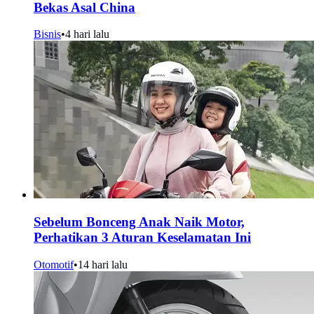
Bekas Asal China
Bisnis
•
4 hari lalu
Sebelum Bonceng Anak Naik Motor,
Perhatikan 3 Aturan Keselamatan Ini
Otomotif
•
14 hari lalu