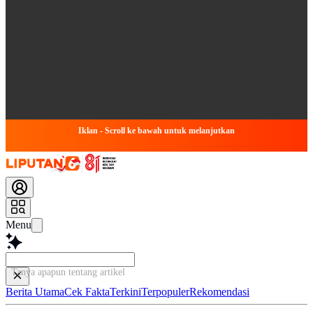
Iklan - Scroll ke bawah untuk melanjutkan
Menu
Tanya apapun tentang artikel ini...
Berita Utama
Cek Fakta
Terkini
Terpopuler
Rekomendasi