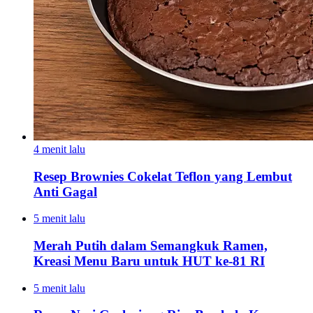
4 menit lalu
Resep Brownies Cokelat Teflon yang Lembut
Anti Gagal
5 menit lalu
Merah Putih dalam Semangkuk Ramen,
Kreasi Menu Baru untuk HUT ke-81 RI
5 menit lalu