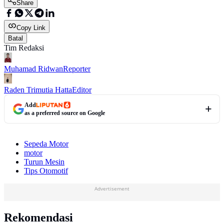
Share
Copy Link
Batal
Tim Redaksi
Muhamad Ridwan
Reporter
Raden Trimutia Hatta
Editor
Add
as a preferred source on Google
Sepeda Motor
motor
Turun Mesin
Tips Otomotif
Advertisement
Rekomendasi