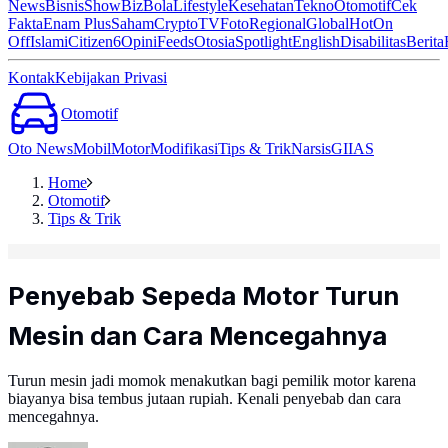
News
Bisnis
ShowBiz
Bola
Lifestyle
Kesehatan
Tekno
Otomotif
Cek
Fakta
Enam Plus
Saham
Crypto
TV
Foto
Regional
Global
Hot
On
Off
Islami
Citizen6
Opini
Feeds
Otosia
Spotlight
English
Disabilitas
Berita
Kontak
Kebijakan Privasi
Otomotif
Oto News
Mobil
Motor
Modifikasi
Tips & Trik
Narsis
GIIAS
Home
Otomotif
Tips & Trik
Penyebab Sepeda Motor Turun
Mesin dan Cara Mencegahnya
Turun mesin jadi momok menakutkan bagi pemilik motor karena
biayanya bisa tembus jutaan rupiah. Kenali penyebab dan cara
mencegahnya.