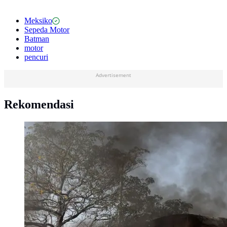
Meksiko
Sepeda Motor
Batman
motor
pencuri
Advertisement
Rekomendasi