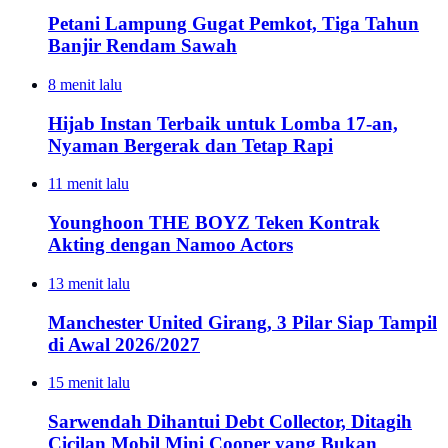
Petani Lampung Gugat Pemkot, Tiga Tahun
Banjir Rendam Sawah
8 menit lalu
Hijab Instan Terbaik untuk Lomba 17-an,
Nyaman Bergerak dan Tetap Rapi
11 menit lalu
Younghoon THE BOYZ Teken Kontrak
Akting dengan Namoo Actors
13 menit lalu
Manchester United Girang, 3 Pilar Siap Tampil
di Awal 2026/2027
15 menit lalu
Sarwendah Dihantui Debt Collector, Ditagih
Cicilan Mobil Mini Cooper yang Bukan