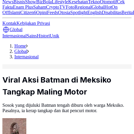
News
Bisnis
ShowBiz
Bola
Lifestyle
Kesehatan
Tekno
Otomotif
Cek
Fakta
Enam Plus
Saham
Crypto
TV
Foto
Regional
Global
Hot
On
Off
Islami
Citizen6
Opini
Feeds
Otosia
Spotlight
English
Disabilitas
Berita
Kontak
Kebijakan Privasi
Global
Internasional
Sains
Histori
Unik
Home
Global
Internasional
Viral Aksi Batman di Meksiko
Tangkap Maling Motor
Sosok yang dijuluki Batman tengah diburu oleh warga Meksiko.
Pasalnya, ia kerap tangkap dan ikat pencuri motor.