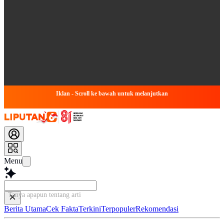
Iklan - Scroll ke bawah untuk melanjutkan
Menu
Tanya apapun tentang artikel ini...
Berita Utama
Cek Fakta
Terkini
Terpopuler
Rekomendasi