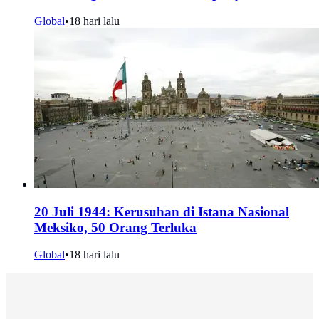
Global
•
18 hari lalu
20 Juli 1944: Kerusuhan di Istana Nasional
Meksiko, 50 Orang Terluka
Global
•
18 hari lalu