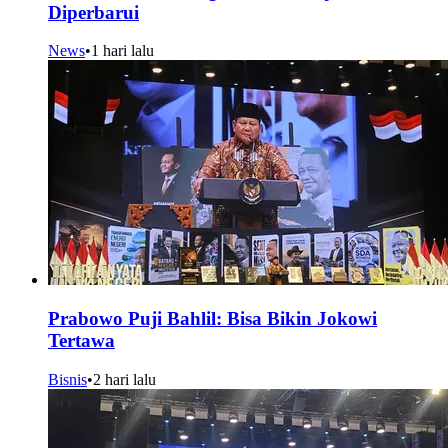
Diperbarui
News
•
1 hari lalu
Prabowo Puji Bahlil: Bisa Bikin Jokowi
Tertawa
Bisnis
•
2 hari lalu