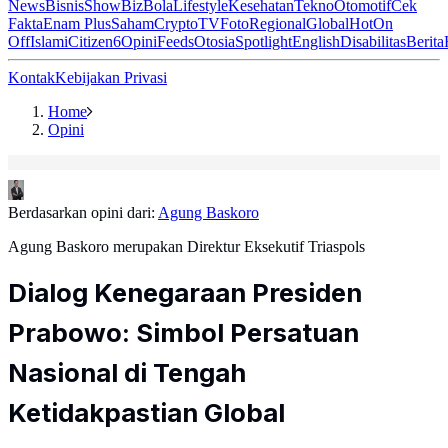
News
Bisnis
ShowBiz
Bola
Lifestyle
Kesehatan
Tekno
Otomotif
Cek
Fakta
Enam Plus
Saham
Crypto
TV
Foto
Regional
Global
Hot
On
Off
Islami
Citizen6
Opini
Feeds
Otosia
Spotlight
English
Disabilitas
Berita
Kontak
Kebijakan Privasi
Home
Opini
Berdasarkan opini dari:
Agung Baskoro
Agung Baskoro merupakan Direktur Eksekutif Triaspols
Dialog Kenegaraan Presiden
Prabowo: Simbol Persatuan
Nasional di Tengah
Ketidakpastian Global