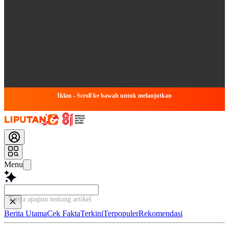
Iklan - Scroll ke bawah untuk melanjutkan
Menu
Tanya apapun tentang artikel ini...
Berita Utama
Cek Fakta
Terkini
Terpopuler
Rekomendasi