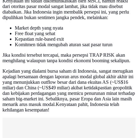
Kenyataan ini sudah dikomunikasikan oleh MSCI, namun reaksi
dari otoritas pasar modal sangat lambat, jika tidak mau disebut
diabaikan. Jika Indonesia ingin membalik persepsi ini, yang perlu
dipulihkan bukan sentimen jangka pendek, melainkan:
Market depth yang nyata
Free float yang sehat
Kepastian rule-based exit
Komitmen tidak mengubah aturan saat pasar turun
Jika kondisi tersebut tercapai, maka persepsi TRAP RISK akan
menghilang walaupun tanpa kondisi ekonomi booming sekalipun.
Kejadian yang dialami bursa saham di Indonesia, sangat merugikan
apalagi bersamaan dengan laporan arus modal global akhir akhir ini
yang menunjukkan outflow besar dari dana ekuitas AS (~US$16
miliar) dan China (~US$49 miliar) akibat ketidakpastian geopolitik
dan kebijakan perdagangan yang memicu penurunan minat terhadap
saham big-market ini. Sebaliknya, pasar Eropa dan Asia lain masih
menarik arus masuk modal.Kenyataan pahit, Indonesia telah
kehilangan kesempatan!