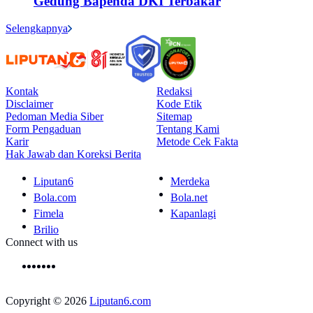
Gedung Bapenda DKI Terbakar
Selengkapnya
Kontak
Redaksi
Disclaimer
Kode Etik
Pedoman Media Siber
Sitemap
Form Pengaduan
Tentang Kami
Karir
Metode Cek Fakta
Hak Jawab dan Koreksi Berita
Liputan6
Merdeka
Bola.com
Bola.net
Fimela
Kapanlagi
Brilio
Connect with us
Copyright © 2026
Liputan6.com