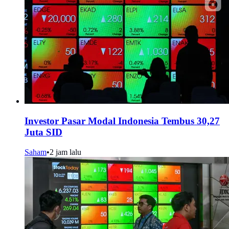
Investor Pasar Modal Indonesia Tembus 30,27
Juta SID
Saham
•
2 jam lalu