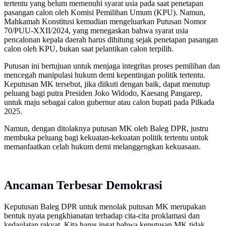
tertentu yang belum memenuhi syarat usia pada saat penetapan
pasangan calon oleh Komisi Pemilihan Umum (KPU). Namun,
Mahkamah Konstitusi kemudian mengeluarkan Putusan Nomor
70/PUU-XXII/2024, yang menegaskan bahwa syarat usia
pencalonan kepala daerah harus dihitung sejak penetapan pasangan
calon oleh KPU, bukan saat pelantikan calon terpilih.
Putusan ini bertujuan untuk menjaga integritas proses pemilihan dan
mencegah manipulasi hukum demi kepentingan politik tertentu.
Keputusan MK tersebut, jika diikuti dengan baik, dapat menutup
peluang bagi putra Presiden Joko Widodo, Kaesang Pangarep,
untuk maju sebagai calon gubernur atau calon bupati pada Pilkada
2025.
Namun, dengan ditolaknya putusan MK oleh Baleg DPR, justru
membuka peluang bagi kekuatan-kekuatan politik tertentu untuk
memanfaatkan celah hukum demi melanggengkan kekuasaan.
Ancaman Terbesar Demokrasi
Keputusan Baleg DPR untuk menolak putusan MK merupakan
bentuk nyata pengkhianatan terhadap cita-cita proklamasi dan
kedaulatan rakyat. Kita harus ingat bahwa keputusan MK tidak