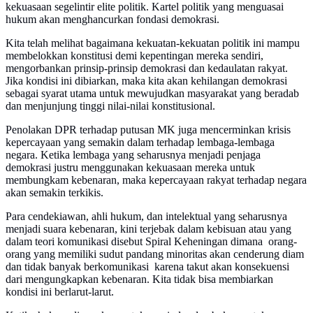
kekuasaan segelintir elite politik. Kartel politik yang menguasai
hukum akan menghancurkan fondasi demokrasi.
Kita telah melihat bagaimana kekuatan-kekuatan politik ini mampu
membelokkan konstitusi demi kepentingan mereka sendiri,
mengorbankan prinsip-prinsip demokrasi dan kedaulatan rakyat.
Jika kondisi ini dibiarkan, maka kita akan kehilangan demokrasi
sebagai syarat utama untuk mewujudkan masyarakat yang beradab
dan menjunjung tinggi nilai-nilai konstitusional.
Penolakan DPR terhadap putusan MK juga mencerminkan krisis
kepercayaan yang semakin dalam terhadap lembaga-lembaga
negara. Ketika lembaga yang seharusnya menjadi penjaga
demokrasi justru menggunakan kekuasaan mereka untuk
membungkam kebenaran, maka kepercayaan rakyat terhadap negara
akan semakin terkikis.
Para cendekiawan, ahli hukum, dan intelektual yang seharusnya
menjadi suara kebenaran, kini terjebak dalam kebisuan atau yang
dalam teori komunikasi disebut Spiral Keheningan dimana orang-
orang yang memiliki sudut pandang minoritas akan cenderung diam
dan tidak banyak berkomunikasi karena takut akan konsekuensi
dari mengungkapkan kebenaran. Kita tidak bisa membiarkan
kondisi ini berlarut-larut.