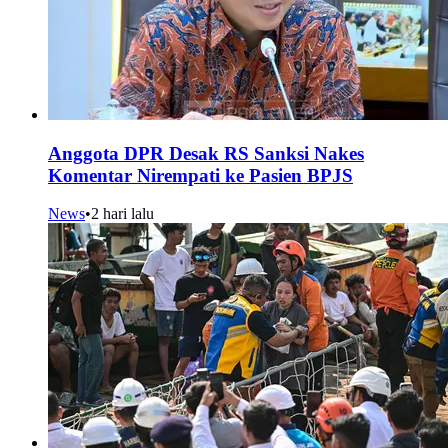
Anggota DPR Desak RS Sanksi Nakes
Komentar Nirempati ke Pasien BPJS
News
•
2 hari lalu