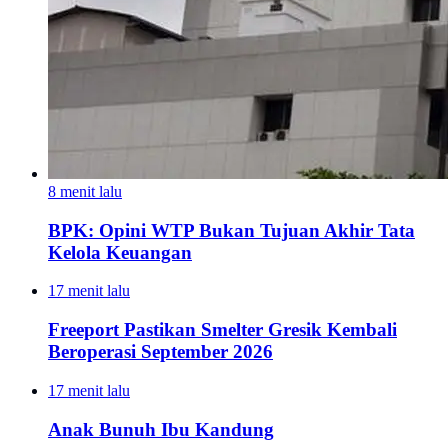
8 menit lalu
BPK: Opini WTP Bukan Tujuan Akhir Tata
Kelola Keuangan
17 menit lalu
Freeport Pastikan Smelter Gresik Kembali
Beroperasi September 2026
17 menit lalu
Anak Bunuh Ibu Kandung