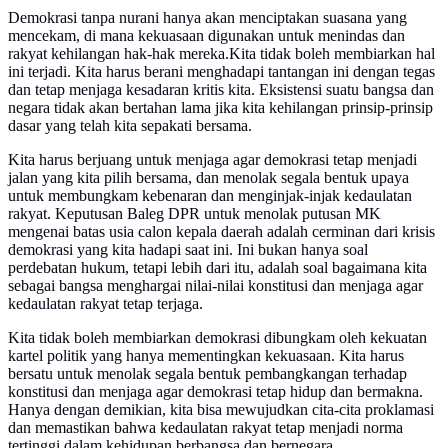
Demokrasi tanpa nurani hanya akan menciptakan suasana yang
mencekam, di mana kekuasaan digunakan untuk menindas dan
rakyat kehilangan hak-hak mereka.Kita tidak boleh membiarkan hal
ini terjadi. Kita harus berani menghadapi tantangan ini dengan tegas
dan tetap menjaga kesadaran kritis kita. Eksistensi suatu bangsa dan
negara tidak akan bertahan lama jika kita kehilangan prinsip-prinsip
dasar yang telah kita sepakati bersama.
Kita harus berjuang untuk menjaga agar demokrasi tetap menjadi
jalan yang kita pilih bersama, dan menolak segala bentuk upaya
untuk membungkam kebenaran dan menginjak-injak kedaulatan
rakyat. Keputusan Baleg DPR untuk menolak putusan MK
mengenai batas usia calon kepala daerah adalah cerminan dari krisis
demokrasi yang kita hadapi saat ini. Ini bukan hanya soal
perdebatan hukum, tetapi lebih dari itu, adalah soal bagaimana kita
sebagai bangsa menghargai nilai-nilai konstitusi dan menjaga agar
kedaulatan rakyat tetap terjaga.
Kita tidak boleh membiarkan demokrasi dibungkam oleh kekuatan
kartel politik yang hanya mementingkan kekuasaan. Kita harus
bersatu untuk menolak segala bentuk pembangkangan terhadap
konstitusi dan menjaga agar demokrasi tetap hidup dan bermakna.
Hanya dengan demikian, kita bisa mewujudkan cita-cita proklamasi
dan memastikan bahwa kedaulatan rakyat tetap menjadi norma
tertinggi dalam kehidupan berbangsa dan bernegara.