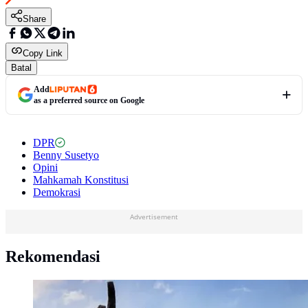
Share
Copy Link
Batal
Add
as a preferred source on Google
DPR
Benny Susetyo
Opini
Mahkamah Konstitusi
Demokrasi
Advertisement
Rekomendasi