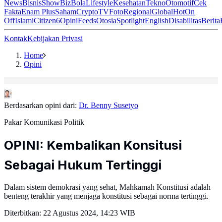
News
Bisnis
ShowBiz
Bola
Lifestyle
Kesehatan
Tekno
Otomotif
Cek
Fakta
Enam Plus
Saham
Crypto
TV
Foto
Regional
Global
Hot
On
Off
Islami
Citizen6
Opini
Feeds
Otosia
Spotlight
English
Disabilitas
Berita
Kontak
Kebijakan Privasi
Home
Opini
Berdasarkan opini dari:
Dr. Benny Susetyo
Pakar Komunikasi Politik
OPINI: Kembalikan Konsitusi
Sebagai Hukum Tertinggi
Dalam sistem demokrasi yang sehat, Mahkamah Konstitusi adalah
benteng terakhir yang menjaga konstitusi sebagai norma tertinggi.
Diterbitkan:
22 Agustus 2024, 14:23 WIB