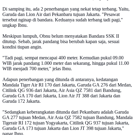
Di samping itu, ada 2 penerbangan yang nekat tetap terbang. Yaitu,
Garuda dan Lion Air dari Pekanbaru tujuan Jakarta. "Pesawat
tersebut nginap di bandara. Keduanya sudah terbang tadi pagi,"
ungkap Ibnu.
Meskipun lumpuh, Obnu belum menyatakan Bandara SSK II
ditutup. Sebab, jarak pandang bisa berubah kapan saja, sesuai
kondisi tiupan angin.
"Tadi pagi, sempat mencapai 400 meter. Kemudian pukul 09.00
WIB jarak pandang 1.000 meter dan sekarang, hingga pukul 11.00
WIB menjadi 700 meter," jelas Ibnu.
Adapun penerbangan yang ditunda di antaranya, kedatangan
Mandala Tiger Air RI 170 dari Jakarta, Garuda GA 276 dari Medan,
Citilink QG 936 dari Jakarta, Air Asia QZ 7581 dari Bandung,
Garuda GA 170 dari Jakarta, Lion Air JT 388 dari Jakarta dan
Garuda 172 Jakarta.
"Sedangkan keberangkatan ditunda dari Pekanbaru adalah Garuda
GA 277 tujuan Medan, Air Asia QZ 7582 tujuan Bandung, Mandala
Tigerair RI 172 tujuan Yogyakarta, Citilink QG 937 tujuan Jakarta,
Garuda GA 173 tujuan Jakarta dan Lion JT 398 tujuan Jakarta,"
papar Ibnu.