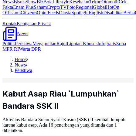
News
Bisnis
ShowBiz
Bola
Lifestyle
Kesehatan
Tekno
Otomotif
Cek
Fakta
Enam Plus
Saham
Crypto
TV
Foto
Regional
Global
Hot
On
Off
Islami
Citizen6
Opini
Feeds
Otosia
Spotlight
English
Disabilitas
Berita
Kontak
Kebijakan Privasi
News
Politik
Peristiwa
Megapolitan
Rajut
Liputan Khusus
Infografis
Zona
MPR RI
Warta DPR
Home
News
Peristiwa
Kabut Asap Riau `Lumpuhkan`
Bandara SSK II
Aktivitas Bandara Sutan Syarif Kasim (SSK) II kembali lumpuh
karena kabut asap. Ada 16 penerbangan yang ditunda dan 1
dibatalkan.