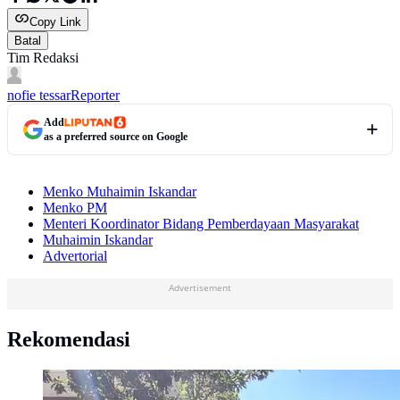
Copy Link
Batal
Tim Redaksi
nofie tessar
Reporter
Add
as a preferred source on Google
Menko Muhaimin Iskandar
Menko PM
Menteri Koordinator Bidang Pemberdayaan Masyarakat
Muhaimin Iskandar
Advertorial
Advertisement
Rekomendasi