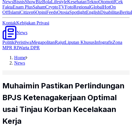
News
Bisnis
ShowBiz
Bola
Lifestyle
Kesehatan
Tekno
Otomotif
Cek
Fakta
Enam Plus
Saham
Crypto
TV
Foto
Regional
Global
Hot
On
Off
Islami
Citizen6
Opini
Feeds
Otosia
Spotlight
English
Disabilitas
Berita
Kontak
Kebijakan Privasi
News
Politik
Peristiwa
Megapolitan
Rajut
Liputan Khusus
Infografis
Zona
MPR RI
Warta DPR
Home
News
Muhaimin Pastikan Perlindungan
BPJS Ketenagakerjaan Optimal
usai Tinjau Korban Kecelakaan
Kerja