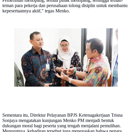
Pemerintah menopang, semua pihak menopang, sehingga teman-
teman para pekerja dan perusahaan tolong disiplin untuk membantu
kepesertaannya aktif,” tegas Menko.
Menko Muhaimin meninjau korban kecelakaan kerja di
Bali dan menegaskan pentingnya perlindungan
maksimal dari BPJS Ketenagakerjaan. (Foto:Dok.BPJS
Ketenagakerjaan)
Sementara itu, Direktur Pelayanan BPJS Ketenagakerjaan Trisna
Sonjaya mengatakan kunjungan Menko PM menjadi bentuk
dukungan moral bagi peserta yang tengah menjalani pemulihan.
Menurutnya, kehadiran tersebut juga menegaskan bahwa negara