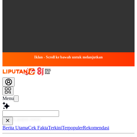
Iklan - Scroll ke bawah untuk melanjutkan
Menu
Baca le
Berita Utama
Cek Fakta
Terkini
Terpopuler
Rekomendasi