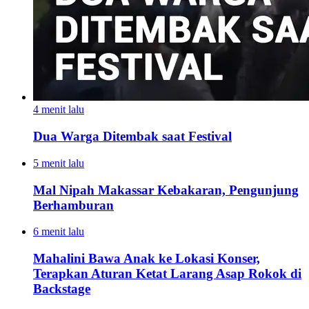
4 menit lalu
Dua Warga Ditembak saat Festival
5 menit lalu
Mal Nipah Makassar Kebakaran, Pengunjung
Berhamburan
6 menit lalu
Mahalini Bawa Anak ke Lokasi Konser,
Terapkan Aturan Ketat Larang Asap Rokok di
Backstage